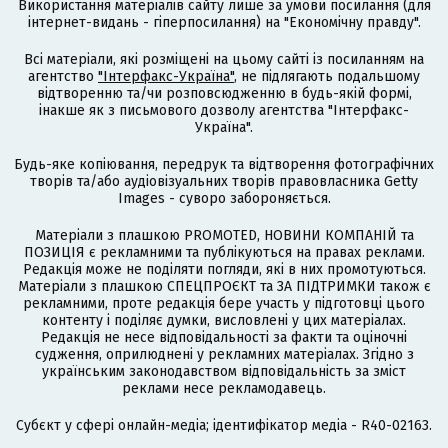
Використання матеріалів сайту лише за умови посилання (для
інтернет-видань - гіперпосилання) на "Економічну правду".
Всі матеріали, які розміщені на цьому сайті із посиланням на
агентство
"Інтерфакс-Україна"
, не підлягають подальшому
відтворенню та/чи розповсюдженню в будь-якій формі,
інакше як з письмового дозволу агентства "Інтерфакс-
Україна".
Будь-яке копіювання, передрук та відтворення фотографічних
творів та/або аудіовізуальних творів правовласника Getty
Images - суворо забороняється.
Матеріали з плашкою PROMOTED, НОВИНИ КОМПАНІЙ та
ПОЗИЦІЯ є рекламними та публікуються на правах реклами.
Редакція може не поділяти погляди, які в них промотуються.
Матеріали з плашкою СПЕЦПРОЄКТ та ЗА ПІДТРИМКИ також є
рекламними, проте редакція бере участь у підготовці цього
контенту і поділяє думки, висловлені у цих матеріалах.
Редакція не несе відповідальності за факти та оціночні
судження, оприлюднені у рекламних матеріалах. Згідно з
українським законодавством відповідальність за зміст
реклами несе рекламодавець.
Cубєкт у сфері онлайн-медіа; ідентифікатор медіа - R40-02163.