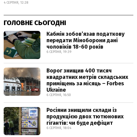
4 СЕРПНЯ, 12:28
ГОЛОВНЕ СЬОГОДНІ
Кабмін зобовʼязав податкову
передати Міноборони дані
чоловіків 18-60 років
6 СЕРПНЯ, 19:39
Ворог знищив 400 тисяч
квадратних метрів складських
приміщень за місяць – Forbes
Ukraine
6 СЕРПНЯ, 16:50
Росіяни знищили склади із
продукцією двох тютюнових
гігантів: чи буде дефіцит
6 СЕРПНЯ, 18:04