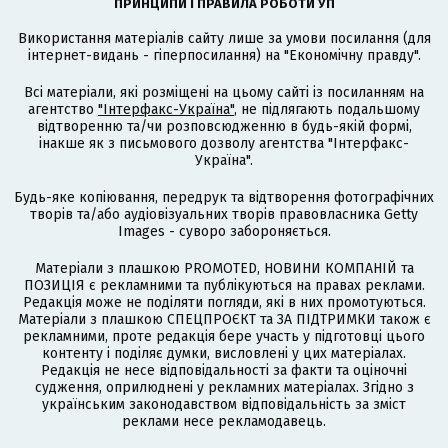
ПРИНЦИПИ І ПРАВИЛА РОБОТИ УП
Використання матеріалів сайту лише за умови посилання (для
інтернет-видань - гіперпосилання) на "Економічну правду".
Всі матеріали, які розміщені на цьому сайті із посиланням на
агентство
"Інтерфакс-Україна"
, не підлягають подальшому
відтворенню та/чи розповсюдженню в будь-якій формі,
інакше як з письмового дозволу агентства "Інтерфакс-
Україна".
Будь-яке копіювання, передрук та відтворення фотографічних
творів та/або аудіовізуальних творів правовласника Getty
Images - суворо забороняється.
Матеріали з плашкою PROMOTED, НОВИНИ КОМПАНІЙ та
ПОЗИЦІЯ є рекламними та публікуються на правах реклами.
Редакція може не поділяти погляди, які в них промотуються.
Матеріали з плашкою СПЕЦПРОЄКТ та ЗА ПІДТРИМКИ також є
рекламними, проте редакція бере участь у підготовці цього
контенту і поділяє думки, висловлені у цих матеріалах.
Редакція не несе відповідальності за факти та оціночні
судження, оприлюднені у рекламних матеріалах. Згідно з
українським законодавством відповідальність за зміст
реклами несе рекламодавець.