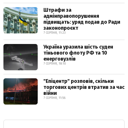
Штрафи за
адмінправопорушення
підвищать: уряд подав до Ради
законопроєкт
7 СЕРПНЯ, 11:23
Україна уразила шість суден
тіньового флоту РФ та 10
енерговузлів
7 СЕРПНЯ, 18:10
"Епіцентр" розповів, скільки
торгових центрів втратив за час
війни
7 СЕРПНЯ, 11:56