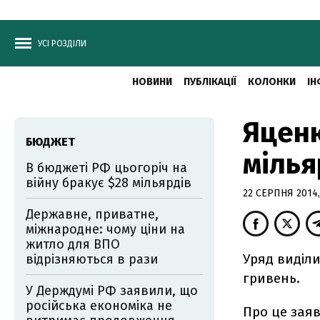
УСІ РОЗДІЛИ
НОВИНИ
ПУБЛІКАЦІЇ
КОЛОНКИ
ІН
Яценю
БЮДЖЕТ
мілья
В бюджеті РФ цьогоріч на
війну бракує $28 мільярдів
22 СЕРПНЯ 2014,
Державне, приватне,
міжнародне: чому ціни на
житло для ВПО
Уряд виділи
відрізняються в рази
гривень.
У Держдумі РФ заявили, що
російська економіка не
Про це заяв