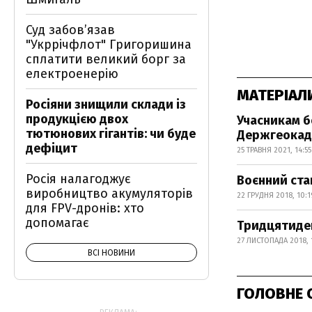
Суд забов’язав
"Укррічфлот" Григоришина
сплатити великий борг за
електроенерію
МАТЕРІАЛ
Росіяни знищили склади із
продукцією двох
Учасникам б
тютюнових гігантів: чи буде
Держгеокад
дефіцит
25 ТРАВНЯ 2021, 14:55
Росія налагоджує
Воєнний стан
виробництво акумуляторів
22 ГРУДНЯ 2018, 10:1
для FPV-дронів: хто
допомагає
Тридцятиден
27 ЛИСТОПАДА 2018, 
ВСІ НОВИНИ
ГОЛОВНЕ 