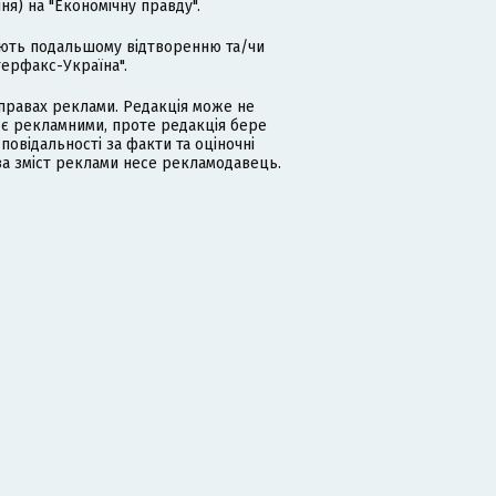
я) на "Економічну правду".
гають подальшому відтворенню та/чи
терфакс-Україна".
равах реклами. Редакція може не
 є рекламними, проте редакція бере
дповідальності за факти та оціночні
за зміст реклами несе рекламодавець.