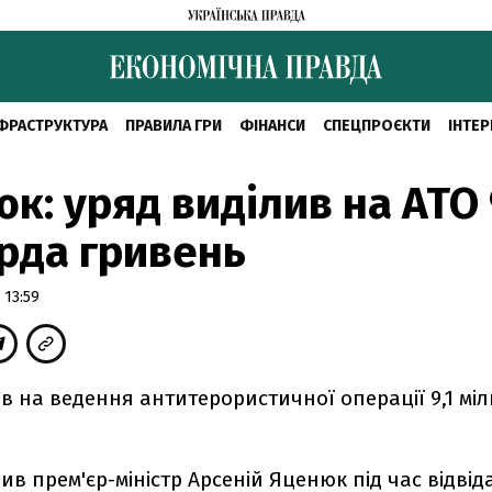
ФРАСТРУКТУРА
ПРАВИЛА ГРИ
ФІНАНСИ
СПЕЦПРОЄКТИ
ІНТЕР
к: уряд виділив на АТО 
рда гривень
 13:59
в на ведення антитерористичної операції 9,1 мі
ив прем'єр-міністр Арсеній Яценюк під час відві