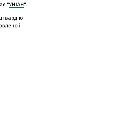
ає "
УНІАН
".
ацгвардію
овлено і