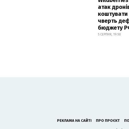
атак дроні
коштувати
чверть деф
бюджету 
5 СЕРПНЯ, 19:50
РЕКЛАМА НА САЙТІ
ПРО ПРОЄКТ
ПО