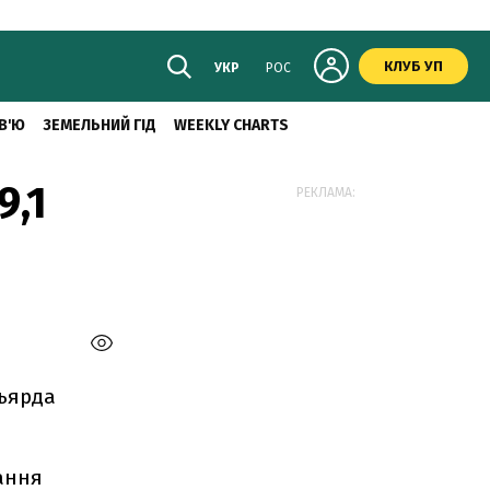
КЛУБ УП
УКР
РОС
В'Ю
ЗЕМЕЛЬНИЙ ГІД
WEEKLY CHARTS
9,1
РЕКЛАМА:
льярда
дання