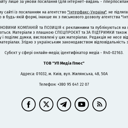
айту лише за умови посилання (для інтернет-видань - гіперпосиланн
му сайті із посиланням на агентство
"Інтерфакс-Україна"
, не підля
 будь-якій формі, інакше як з письмового дозволу агентства "Ін
НОВИНИ КОМПАНІЙ та ПОЗИЦІЯ є рекламними та публікуються на п
туються. Матеріали з плашкою СПЕЦПРОЄКТ та ЗА ПІДТРИМКИ також
 і поділяє думки, висловлені у цих матеріалах. Редакція не несе ві
атеріалах. Згідно з українським законодавством відповідальність 
Cубєкт у сфері онлайн-медіа; ідентифікатор медіа - R40-02163.
ТОВ "УП Медіа Плюс"
Адреса: 01032, м. Київ, вул. Жилянська, 48, 50А
Телефон: +380 95 641 22 07