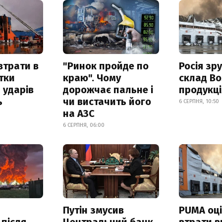
втрати в
"Ринок пройде по
Росія зр
итки
краю". Чому
склад Bo
 ударів
дорожчає пальне і
продукц
ь
чи вистачить його
6 СЕРПНЯ, 10:50
на АЗС
6 СЕРПНЯ, 06:00
Путін змусив
PUMA оц
 після
Центральний банк
втрати в