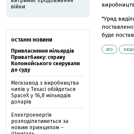
витримає продовження
виробництва
війни
"Уряд виділ
поставлено 
буде постав
ОСТАННІ НОВИНИ
АТО
БЮД
Привласнення мільярдів
Приватбанку: справу
Коломойського скерували
до суду
Мегазавод з виробництва
чипів у Техасі обійдеться
SpaceX у 16,8 мільярдів
доларів
Електроенергія
розподілятиметься за
новим принципом –
Шмигаль