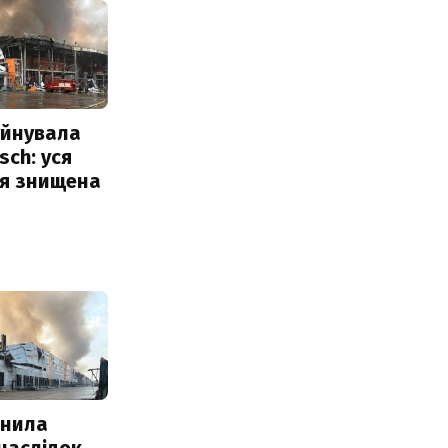
уйнувала
sch: уся
ія знищена
інила
наслідок