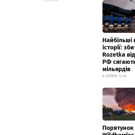
РЕКЛАМА:
Найбільші 
історії: зб
Rozetka від
РФ сягают
мільярдів
6 СЕРПНЯ, 12:10
Порятунок
Wildberries