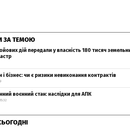
И ЗА ТЕМОЮ
ойових дій передали у власність 180 тисяч земельни
астр
 і бізнес: чи є ризики невиконання контрактів
9
ний воєнний стан: наслідки для АПК
15:32
СЬОГОДНІ