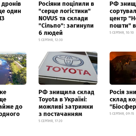
 дронів
Росіяни поцілили в
РФ знищ
ще один
"серце логістики"
сортува
ПЗ
NOVUS та склади
центр "Н
"Сільпо": загинули
пошти" в
6 людей
5 СЕРПНЯ, 10:10
5 СЕРПНЯ, 12:30
ке
РФ знищила склад
Росія з
ще
Toyota в Україні:
склад ко
айже до
можливі затримки
"Біосфер
родного
з постачанням
5 СЕРПНЯ, 09:15
5 СЕРПНЯ, 17:20