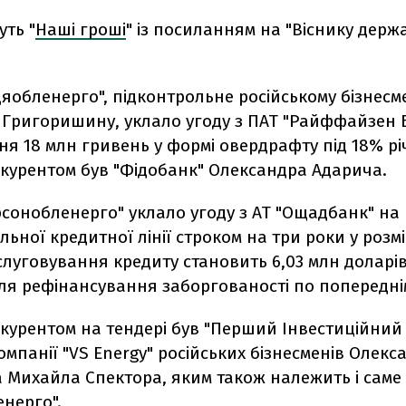
ть "
Наші гроші
" із посиланням на "Віснику держ
яобленерго", підконтрольне російському бізнесм
 Григоришину, уклало угоду з ПАТ "Райффайзен 
я 18 млн гривень у формі овердрафту під 18% рі
курентом був "Фідобанк" Олександра Адарича.
рсонобленерго" уклало угоду з АТ "Ощадбанк" на 
ьної кредитної лінії строком на три роки у розмір
слуговування кредиту становить 6,03 млн доларів
ля рефінансування заборгованості по попередні
курентом на тендері був "Перший Інвестиційний 
мпанії "VS Energy" російських бізнесменів Олекс
а Михайла Спектора, яким також належить і саме
нерго".