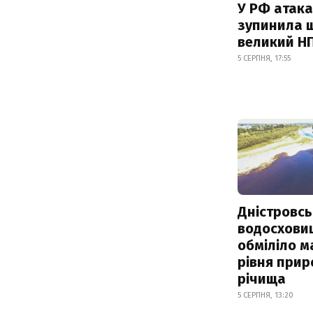
У РФ атака
зупинила 
великий Н
5 СЕРПНЯ, 17:55
Дністровсь
водосхови
обміліло м
рівня при
річища
5 СЕРПНЯ, 13:20