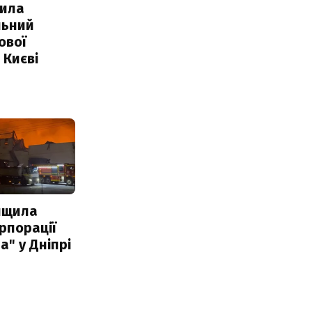
ила
льний
ової
 Києві
нищила
рпорації
а" у Дніпрі