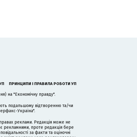
УП
ПРИНЦИПИ І ПРАВИЛА РОБОТИ УП
я) на "Економічну правду".
гають подальшому відтворенню та/чи
терфакс-Україна".
равах реклами. Редакція може не
 є рекламними, проте редакція бере
дповідальності за факти та оціночні