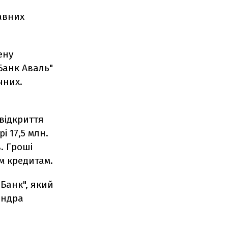
авних
ену
Банк Аваль"
чних.
відкриття
і 17,5 млн.
. Гроші
м кредитам.
Банк", який
андра