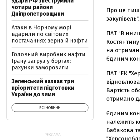
Удари РФ знеструмили
чотири райони
Про це пишу
Дніпропетровщини
закупівель".
Атаки в Чорному морі
ПАТ "Вінниц
вдарили по світових
постачаннях зерна й нафти
Костянтину
на отриманн
Головний виробник нафти
Єдиним кон
Ірану загруз у боргах:
рахунки заморозили
ПАТ "ЕК "Хе
Зеленський назвав три
відновлювал
пріоритети підготовки
Вартість об
України до зими
отримано д
ВСІ НОВИНИ
Єдиним кон
належить ко
Бабакова т
РЕКЛАМА:
"Херсонобле