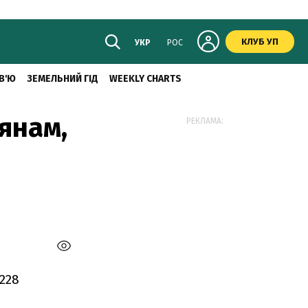
КЛУБ УП
УКР
РОС
В'Ю
ЗЕМЕЛЬНИЙ ГІД
WEEKLY CHARTS
янам,
РЕКЛАМА:
228