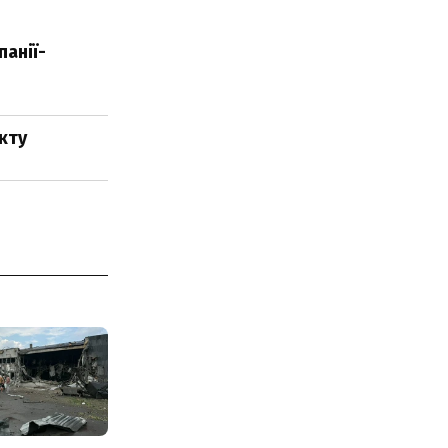
панії-
кту