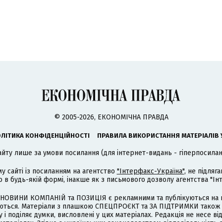
© 2005-2026, ЕКОНОМІЧНА ПРАВДА
ЛІТИКА КОНФІДЕНЦІЙНОСТІ
ПРАВИЛА ВИКОРИСТАННЯ МАТЕРІАЛІВ 
айту лише за умови посилання (для інтернет-видань - гіперпосиланн
му сайті із посиланням на агентство
"Інтерфакс-Україна"
, не підля
 будь-якій формі, інакше як з письмового дозволу агентства "Ін
НОВИНИ КОМПАНІЙ та ПОЗИЦІЯ є рекламними та публікуються на п
туються. Матеріали з плашкою СПЕЦПРОЄКТ та ЗА ПІДТРИМКИ також
 і поділяє думки, висловлені у цих матеріалах. Редакція не несе ві