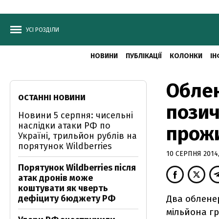
УСІ РОЗДІЛИ
НОВИНИ
ПУБЛІКАЦІЇ
КОЛОНКИ
ІН
Облен
ОСТАННІ НОВИНИ
позич
Новини 5 серпня: чисельні
наслідки атаки РФ по
прожи
Україні, трильйон рублів на
порятунок Wildberries
10 СЕРПНЯ 2014,
Порятунок Wildberries після
атак дронів може
коштувати як чверть
дефіциту бюджету РФ
Два обленер
мільйона гр