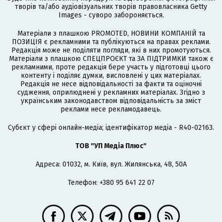
творів та/або аудіовізуальних творів правовласника Getty
Images - суворо забороняється.
Матеріали з плашкою PROMOTED, НОВИНИ КОМПАНІЙ та
ПОЗИЦІЯ є рекламними та публікуються на правах реклами.
Редакція може не поділяти погляди, які в них промотуються.
Матеріали з плашкою СПЕЦПРОЄКТ та ЗА ПІДТРИМКИ також є
рекламними, проте редакція бере участь у підготовці цього
контенту і поділяє думки, висловлені у цих матеріалах.
Редакція не несе відповідальності за факти та оціночні
судження, оприлюднені у рекламних матеріалах. Згідно з
українським законодавством відповідальність за зміст
реклами несе рекламодавець.
Cубєкт у сфері онлайн-медіа; ідентифікатор медіа - R40-02163.
ТОВ "УП Медіа Плюс"
Адреса: 01032, м. Київ, вул. Жилянська, 48, 50А
Телефон: +380 95 641 22 07