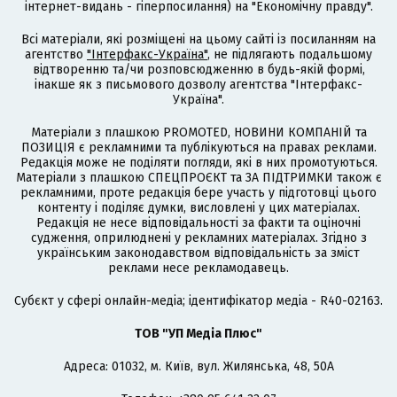
інтернет-видань - гіперпосилання) на "Економічну правду".
Всі матеріали, які розміщені на цьому сайті із посиланням на
агентство
"Інтерфакс-Україна"
, не підлягають подальшому
відтворенню та/чи розповсюдженню в будь-якій формі,
інакше як з письмового дозволу агентства "Інтерфакс-
Україна".
Матеріали з плашкою PROMOTED, НОВИНИ КОМПАНІЙ та
ПОЗИЦІЯ є рекламними та публікуються на правах реклами.
Редакція може не поділяти погляди, які в них промотуються.
Матеріали з плашкою СПЕЦПРОЄКТ та ЗА ПІДТРИМКИ також є
рекламними, проте редакція бере участь у підготовці цього
контенту і поділяє думки, висловлені у цих матеріалах.
Редакція не несе відповідальності за факти та оціночні
судження, оприлюднені у рекламних матеріалах. Згідно з
українським законодавством відповідальність за зміст
реклами несе рекламодавець.
Cубєкт у сфері онлайн-медіа; ідентифікатор медіа - R40-02163.
ТОВ "УП Медіа Плюс"
Адреса: 01032, м. Київ, вул. Жилянська, 48, 50А