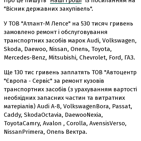
Про це пишуть "
Наші гроші
" із посиланням на
"Вісник державних закупівель".
У ТОВ "Атлант-М Лепсе" на 530 тисяч гривень
замовлено ремонт і обслуговування
транспортних засобів марок Audi, Volkswagen,
Skoda, Daewoo, Nissan, Опель, Toyota,
Mercedes-Benz, Mitsubishi, Chevrolet, Ford, ГАЗ.
Ще 130 тис гривень заплатять ТОВ "Автоцентр
"Європа - Сервіс" за ремонт кузовів
транспортних засобів (з урахуванням вартості
необхідних запасних частин та витратних
матеріалів) Audi А-8, VolkswagenBora, Passat,
Caddy, SkodaOctavia, DaewooNexia,
ToyotaCamry, Avalon , Corolla, AvensisVerso,
NissanPrimera, Опель Вектра.