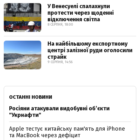
У Венесуелі спалахнули
протести через щоденні
відключення світла
8 СЕРПНЯ, 18:00
На найбільшому експортному
центрі залізної руди оголосили
страйк
9 СЕРПНЯ, 14:56
ОСТАННІ НОВИНИ
Росіяни атакували видобувні обʼєкти
"Укрнафти"
Apple тестує китайську пам'ять для iPhone
та MacBook через дефіцит