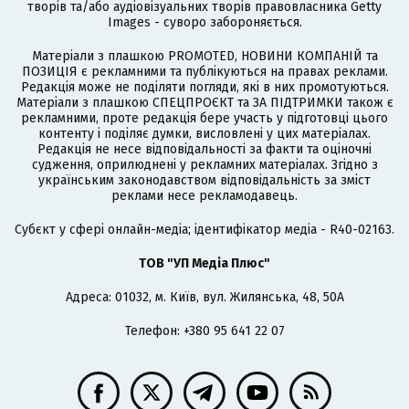
творів та/або аудіовізуальних творів правовласника Getty
Images - суворо забороняється.
Матеріали з плашкою PROMOTED, НОВИНИ КОМПАНІЙ та
ПОЗИЦІЯ є рекламними та публікуються на правах реклами.
Редакція може не поділяти погляди, які в них промотуються.
Матеріали з плашкою СПЕЦПРОЄКТ та ЗА ПІДТРИМКИ також є
рекламними, проте редакція бере участь у підготовці цього
контенту і поділяє думки, висловлені у цих матеріалах.
Редакція не несе відповідальності за факти та оціночні
судження, оприлюднені у рекламних матеріалах. Згідно з
українським законодавством відповідальність за зміст
реклами несе рекламодавець.
Cубєкт у сфері онлайн-медіа; ідентифікатор медіа - R40-02163.
ТОВ "УП Медіа Плюс"
Адреса: 01032, м. Київ, вул. Жилянська, 48, 50А
Телефон: +380 95 641 22 07