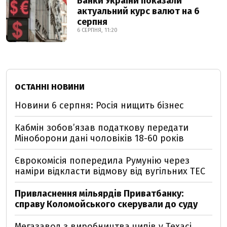
Банки України показали
актуальний курс валют на 6
серпня
6 СЕРПНЯ, 11:20
ОСТАННІ НОВИНИ
Новини 6 серпня: Росія нищить бізнес
Кабмін зобовʼязав податкову передати
Міноборони дані чоловіків 18-60 років
Єврокомісія попередила Румунію через
наміри відкласти відмову від вугільних ТЕС
Привласнення мільярдів Приватбанку:
справу Коломойського скерували до суду
Мегазавод з виробництва чипів у Техасі