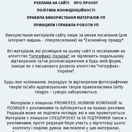
РЕКЛАМА НА САЙТІ
ПРО ПРОЄКТ
ПОЛІТИКА КОНФІДЕНЦІЙНОСТІ
ПРАВИЛА ВИКОРИСТАННЯ МАТЕРІАЛІВ УП
ПРИНЦИПИ І ПРАВИЛА РОБОТИ УП
Використання матеріалів сайту лише за умови посилання (для
інтернет-видань - гіперпосилання) на "Економічну правду".
Всі матеріали, які розміщені на цьому сайті із посиланням на
агентство
"Інтерфакс-Україна"
, не підлягають подальшому
відтворенню та/чи розповсюдженню в будь-якій формі,
інакше як з письмового дозволу агентства "Інтерфакс-
Україна".
Будь-яке копіювання, передрук та відтворення фотографічних
творів та/або аудіовізуальних творів правовласника Getty
Images - суворо забороняється.
Матеріали з плашкою PROMOTED, НОВИНИ КОМПАНІЙ та
ПОЗИЦІЯ є рекламними та публікуються на правах реклами.
Редакція може не поділяти погляди, які в них промотуються.
Матеріали з плашкою СПЕЦПРОЄКТ та ЗА ПІДТРИМКИ також є
рекламними, проте редакція бере участь у підготовці цього
контенту і поділяє думки, висловлені у цих матеріалах.