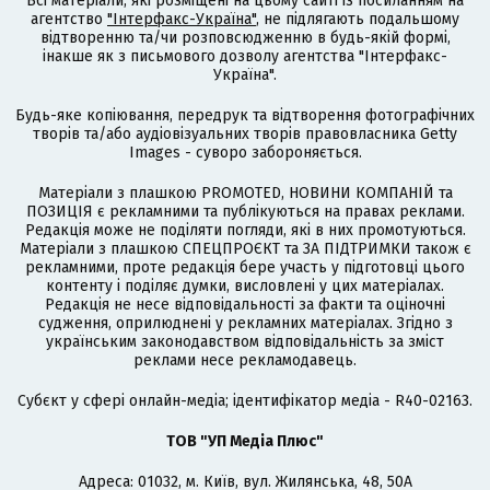
Всі матеріали, які розміщені на цьому сайті із посиланням на
агентство
"Інтерфакс-Україна"
, не підлягають подальшому
відтворенню та/чи розповсюдженню в будь-якій формі,
інакше як з письмового дозволу агентства "Інтерфакс-
Україна".
Будь-яке копіювання, передрук та відтворення фотографічних
творів та/або аудіовізуальних творів правовласника Getty
Images - суворо забороняється.
Матеріали з плашкою PROMOTED, НОВИНИ КОМПАНІЙ та
ПОЗИЦІЯ є рекламними та публікуються на правах реклами.
Редакція може не поділяти погляди, які в них промотуються.
Матеріали з плашкою СПЕЦПРОЄКТ та ЗА ПІДТРИМКИ також є
рекламними, проте редакція бере участь у підготовці цього
контенту і поділяє думки, висловлені у цих матеріалах.
Редакція не несе відповідальності за факти та оціночні
судження, оприлюднені у рекламних матеріалах. Згідно з
українським законодавством відповідальність за зміст
реклами несе рекламодавець.
Cубєкт у сфері онлайн-медіа; ідентифікатор медіа - R40-02163.
ТОВ "УП Медіа Плюс"
Адреса: 01032, м. Київ, вул. Жилянська, 48, 50А