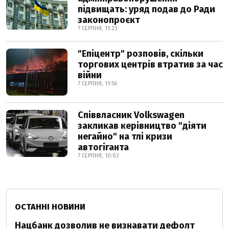
підвищать: уряд подав до Ради
законопроєкт
7 СЕРПНЯ, 11:23
"Епіцентр" розповів, скільки
торгових центрів втратив за час
війни
7 СЕРПНЯ, 11:56
Співвласник Volkswagen
закликав керівництво "діяти
негайно" на тлі кризи
автогіганта
7 СЕРПНЯ, 10:02
ОСТАННІ НОВИНИ
Нацбанк дозволив не визнавати дефолт