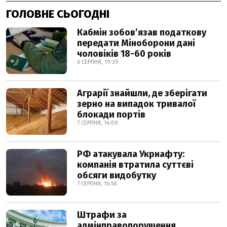
ГОЛОВНЕ СЬОГОДНІ
Кабмін зобовʼязав податкову
передати Міноборони дані
чоловіків 18-60 років
6 СЕРПНЯ, 19:39
Аграрії знайшли, де зберігати
зерно на випадок тривалої
блокади портів
7 СЕРПНЯ, 14:00
РФ атакувала Укрнафту:
компанія втратила суттєві
обсяги видобутку
7 СЕРПНЯ, 16:50
Штрафи за
адмінправопорушення