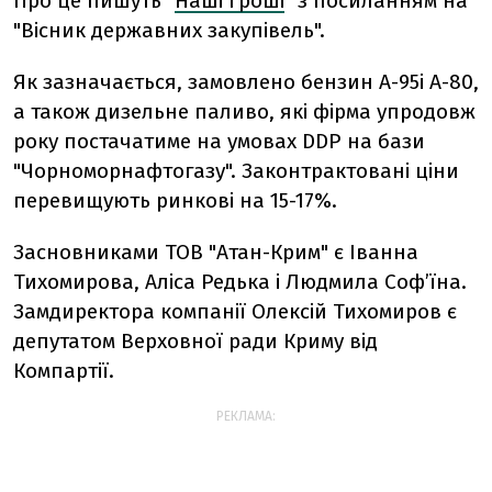
Про це пишуть "
Наші гроші
" з посиланням на
"Вісник державних закупівель".
Як зазначається, замовлено бензин А-95і А-80,
а також дизельне паливо, які фірма упродовж
року постачатиме на умовах DDP на бази
"Чорноморнафтогазу". Законтрактовані ціни
перевищують ринкові на 15-17%.
Засновниками ТОВ "Атан-Крим" є Іванна
Тихомирова, Аліса Редька і Людмила Соф’їна.
Замдиректора компанії Олексій Тихомиров є
депутатом Верховної ради Криму від
Компартії.
РЕКЛАМА: