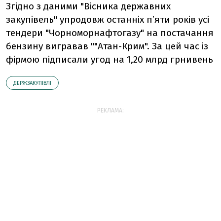
Згідно з даними "Вісника державних
закупівель" упродовж останніх п’яти років усі
тендери "Чорноморнафтогазу" на постачання
бензину вигравав ""Атан-Крим". За цей час із
фірмою підписали угод на 1,20 млрд грнивень
ДЕРЖЗАКУПІВЛІ
РЕКЛАМА: