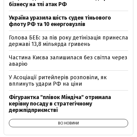
бізнесу на тлі атак РФ
Україна уразила шість суден тіньового
флоту РФ та 10 енерговузлів
Голова БЕБ: за пів року детінізація принесла
державі 13,8 мільярда гривень
Частина Києва залишилася без світла через
аварію
У Асоціації ритейлерів розповіли, як
вплинуть удари РФ на ціни
Фігурантка "плівок Міндіча" отримала
керівну посаду в стратегічному
держпідприємстві
ВСІ НОВИНИ