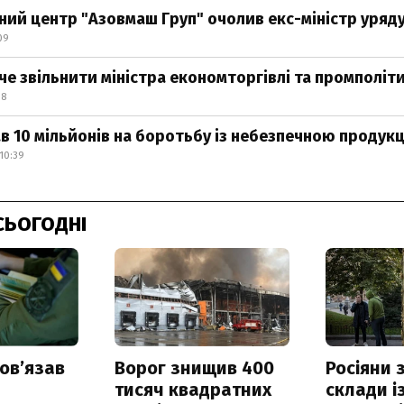
ий центр "Азовмаш Груп" очолив екс-міністр уряд
09
че звільнити міністра економторгівлі та промполіти
08
в 10 мільйонів на боротьбу із небезпечною продук
10:39
СЬОГОДНІ
овʼязав
Ворог знищив 400
Росіяни
тисяч квадратних
склади і