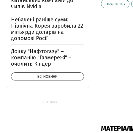
китайських компаній до
ПРАСОЛОВ
чипів Nvidia
Небачені раніше суми:
Північна Корея заробила 22
мільярди доларів на
допомозі Росії
Дочку "Нафтогазу" –
компанію "Газмережі" –
очолить Кіндер
ВСІ НОВИНИ
РЕКЛАМА:
МАТЕРІАЛ