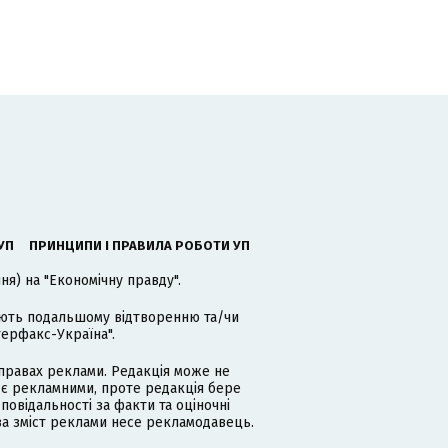
УП
ПРИНЦИПИ І ПРАВИЛА РОБОТИ УП
я) на "Економічну правду".
гають подальшому відтворенню та/чи
терфакс-Україна".
равах реклами. Редакція може не
 є рекламними, проте редакція бере
дповідальності за факти та оціночні
за зміст реклами несе рекламодавець.