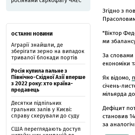
росіянами саркофагу ЧАЕС
Згідно з по
Прасоловим
"Віктор Фед
ОСТАННІ НОВИНИ
ми збаланс
Аграрії знайшли, де
зберігати зерно на випадок
За словами
тривалої блокади портів
економіки т
Росія купила пальне з
Північно-Східної Азії вперше
Як відомо,
п
з 2022 року: хто країна-
січень-лист
продавець
мільярда до
Десятки підпільних
Дефіцит пот
гральних залів у Києві:
справу скерували до суду
становив 14
за аналогіч
США переглядають доступ