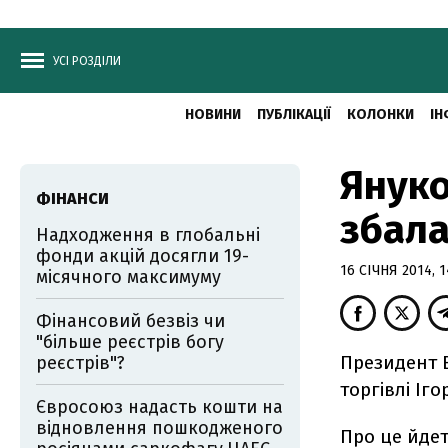
УСІ РОЗДІЛИ
НОВИНИ
ПУБЛІКАЦІЇ
КОЛОНКИ
ІН
Януко
ФІНАНСИ
збала
Надходження в глобальні
фонди акцій досягли 19-
16 СІЧНЯ 2014, 1
місячного максимуму
Фінансовий безвіз чи
"більше реєстрів богу
Президент В
реєстрів"?
торгівлі Іг
Євросоюз надасть кошти на
відновлення пошкодженого
Про це йде