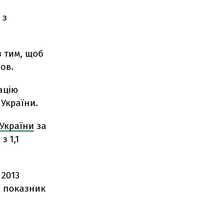
 з
з тим, щоб
ов.
ацію
 України.
 України
за
з 1,1
 2013
є показник