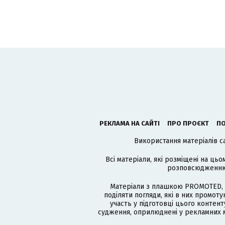
РЕКЛАМА НА САЙТІ
ПРО ПРОЄКТ
ПО
Використання матеріалів с
Всі матеріали, які розміщені на цьо
розповсюдженню в
Матеріали з плашкою PROMOTED, 
поділяти погляди, які в них промо
участь у підготовці цього контенту
судження, оприлюднені у рекламних м