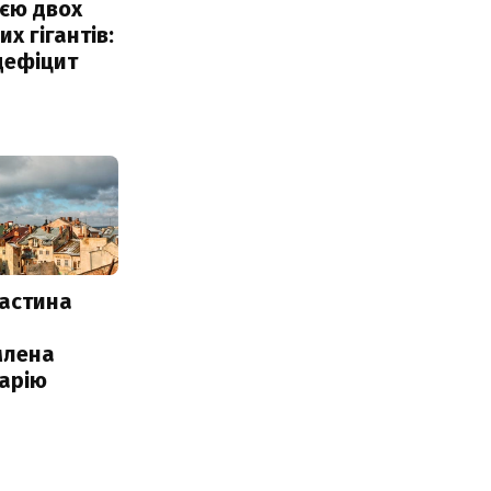
єю двох
х гігантів:
дефіцит
частина
млена
арію