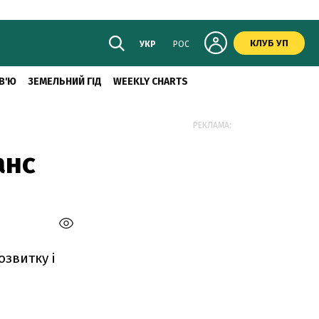
КЛУБ УП
УКР
РОС
В'Ю
ЗЕМЕЛЬНИЙ ГІД
WEEKLY CHARTS
РЕКЛАМА:
анс
озвитку і