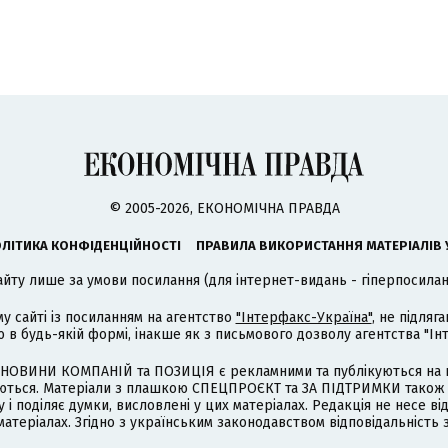
© 2005-2026, ЕКОНОМІЧНА ПРАВДА
ЛІТИКА КОНФІДЕНЦІЙНОСТІ
ПРАВИЛА ВИКОРИСТАННЯ МАТЕРІАЛІВ 
айту лише за умови посилання (для інтернет-видань - гіперпосиланн
му сайті із посиланням на агентство
"Інтерфакс-Україна"
, не підля
 будь-якій формі, інакше як з письмового дозволу агентства "Ін
НОВИНИ КОМПАНІЙ та ПОЗИЦІЯ є рекламними та публікуються на п
туються. Матеріали з плашкою СПЕЦПРОЄКТ та ЗА ПІДТРИМКИ також
 і поділяє думки, висловлені у цих матеріалах. Редакція не несе ві
атеріалах. Згідно з українським законодавством відповідальність 