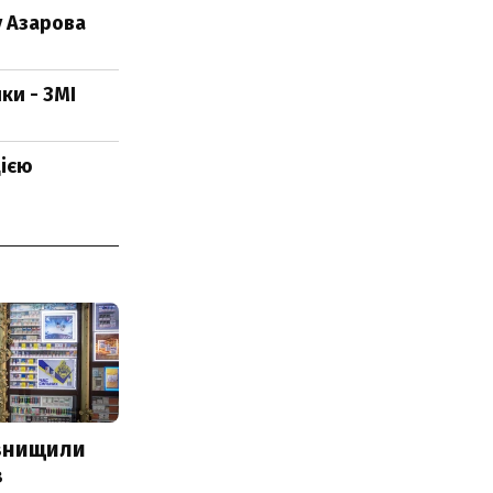
у Азарова
ки - ЗМІ
цією
 знищили
з