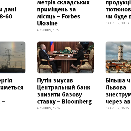
метрів складських
продукці
и дані
приміщень за
тютюнови
18-60
місяць – Forbes
чи буде 
Ukraine
6 СЕРПНЯ, 18:04
6 СЕРПНЯ, 16:50
ргія
Путін змусив
Більша 
тиметься
Центральний банк
Львова
знизити базову
знестру
 –
ставку – Bloomberg
через ав
6 СЕРПНЯ, 15:07
6 СЕРПНЯ, 16:35