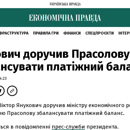
ФРАСТРУКТУРА
ПРАВИЛА ГРИ
ФІНАНСИ
СПЕЦПРОЄКТИ
ІНТЕР
вич доручив Прасолову
нсувати платіжний бал
4:23
іктор Янукович доручив міністру економічного р
орю Прасолову збалансувати платіжний баланс.
ться в повідомленні
прес-служби
президента.