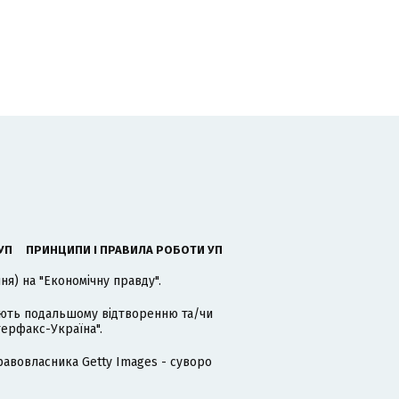
УП
ПРИНЦИПИ І ПРАВИЛА РОБОТИ УП
я) на "Економічну правду".
гають подальшому відтворенню та/чи
терфакс-Україна".
равовласника Getty Images - суворо