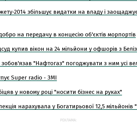
ету-2014 збільшує видатки на владу і заощаджу
добро на передачу в концесію об'єктів морпортів
уд купив вікон на 24 мільйони у офшорів з Беліз
зобов'язав "Нафтогаз" погоджувати з ним усі ве
пує Super radio - ЗМІ
іцяв у новому році "носити бізнес на руках"
екція нарахувала у Богатирьової 12,5 мільйонів 
РЕКЛАМА: