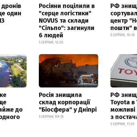
 дронів
Росіяни поцілили в
РФ знищ
ще один
"серце логістики"
сортува
ПЗ
NOVUS та склади
центр "Н
"Сільпо": загинули
пошти" в
6 людей
5 СЕРПНЯ, 10:10
5 СЕРПНЯ, 12:30
ке
Росія знищила
РФ знищ
ще
склад корпорації
Toyota в 
айже до
"Біосфера" у Дніпрі
можливі
родного
з поста
5 СЕРПНЯ, 09:15
5 СЕРПНЯ, 17:20