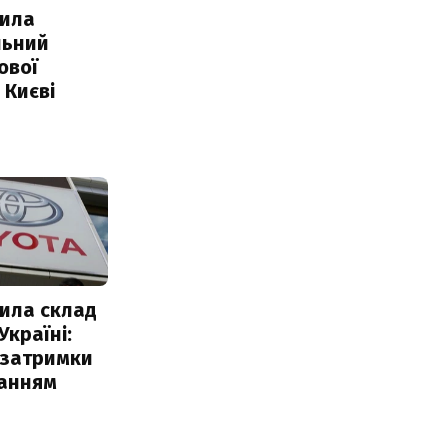
ила
льний
ової
 Києві
ила склад
Україні:
 затримки
чанням