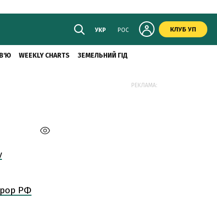
КЛУБ УП
УКР
РОС
В'Ю
WEEKLY CHARTS
ЗЕМЕЛЬНИЙ ГІД
РЕКЛАМА:
у
урор РФ