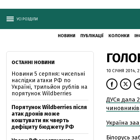
УСІ РОЗДІЛИ
НОВИНИ
ПУБЛІКАЦІЇ
КОЛОНКИ
ІН
ГОЛОВ
ОСТАННІ НОВИНИ
10 СІЧНЯ 2014, 2
Новини 5 серпня: чисельні
наслідки атаки РФ по
Україні, трильйон рублів на
порятунок Wildberries
ДУСя дала 
Порятунок Wildberries після
чиновників
атак дронів може
коштувати як чверть
Україна за
дефіциту бюджету РФ
Білорусь за