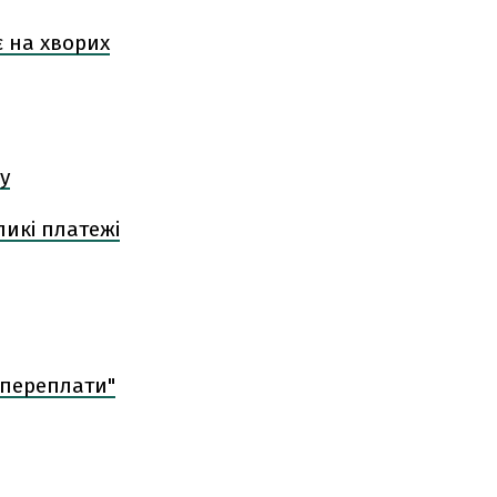
є на хворих
у
ликі платежі
"переплати"