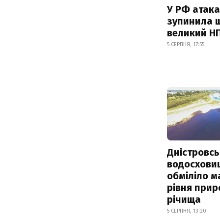
У РФ атака
зупинила 
великий Н
5 СЕРПНЯ, 17:55
Дністровсь
водосхови
обміліло м
рівня при
річища
5 СЕРПНЯ, 13:20