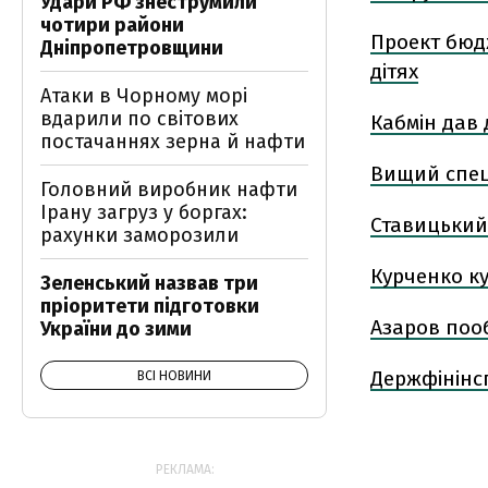
Удари РФ знеструмили
чотири райони
Проект бюдж
Дніпропетровщини
дітях
Атаки в Чорному морі
вдарили по світових
Кабмін дав 
постачаннях зерна й нафти
Вищий спецс
Головний виробник нафти
Ірану загруз у боргах:
Ставицький 
рахунки заморозили
Курченко ку
Зеленський назвав три
пріоритети підготовки
Азаров пооб
України до зими
Держфінінсп
ВСІ НОВИНИ
РЕКЛАМА: