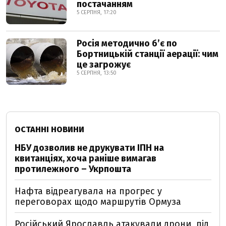
постачанням
5 СЕРПНЯ, 17:20
Росія методично б’є по
Бортницькій станції аерації: чим
це загрожує
5 СЕРПНЯ, 13:50
ОСТАННІ НОВИНИ
НБУ дозволив не друкувати ІПН на
квитанціях, хоча раніше вимагав
протилежного – Укрпошта
Нафта відреагувала на прогрес у
переговорах щодо маршрутів Ормуза
Російський Ярославль атакували дрони, під