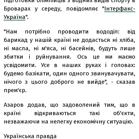
підготовки олімпійців з водних видів спорту в
Броварах у середу, повідомляє "
Інтерфакс-
Україна
".
"Нам потрібно проводити вододіл: від
барикад у нашій країні не додасться ні хліба,
ні масла, ні м'яса, ні басейнів, будуть лише
збитки і руйнування. Ось це ми маємо
усвідомити. Усе в наших руках і головах:
будемо базікати, один одного звинувачувати,
нічого з цього доброго не вийде", - сказав
прем'єр.
Азаров додав, що задоволений тим, що в
країні відкриваються такі об'єкти,
незважаючи на нелегку економічну ситуацію.
Українська правда