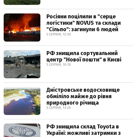
Росіяни поцілили в "серце
логістики" NOVUS та склади
"Сільпо": загинули 6 людей
5 СЕРПНЯ, 12:30
РФ знищила сортувальний
центр "Нової пошти" в Києві
5 СЕРПНЯ, 10:10
Дністровське водосховище
обміліло майже до рівня
природного річища
5 СЕРПНЯ, 13:20
РФ знищила склад Toyota в
Україні: можливі затримки з