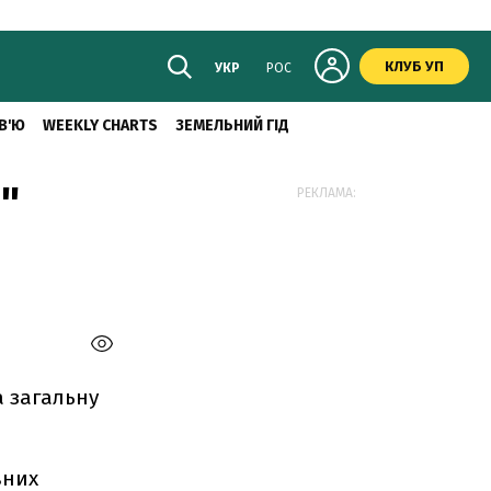
КЛУБ УП
УКР
РОС
В'Ю
WEEKLY CHARTS
ЗЕМЕЛЬНИЙ ГІД
"
РЕКЛАМА:
а загальну
вних