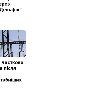
ерез
"Дельфін"
 частково
а після
табніших