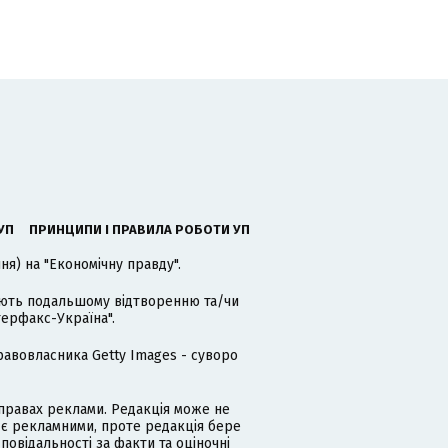
УП
ПРИНЦИПИ І ПРАВИЛА РОБОТИ УП
я) на "Економічну правду".
гають подальшому відтворенню та/чи
терфакс-Україна".
равовласника Getty Images - суворо
равах реклами. Редакція може не
 є рекламними, проте редакція бере
дповідальності за факти та оціночні