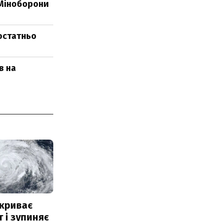
 Міноборони
остатньо
в на
акриває
 і зупиняє