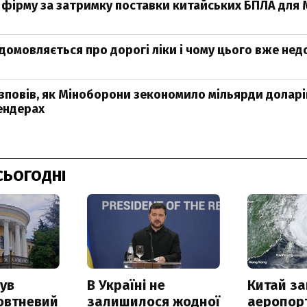
 фірму за затримку поставки китайських БПЛА для
домовляється про дорогі ліки і чому цього вже нед
повів, як Міноборони зекономило мільярди доларі
ендерах
СЬОГОДНІ
ув
В Україні не
Китай з
овтневий
залишилося жодної
аеропорт