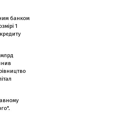
вним банком
змірі 1
 кредиту
 млрд
инив
ерівництво
італ
жавному
го".