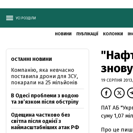
УСІ РОЗДІЛИ
НОВИНИ
ПУБЛІКАЦІЇ
КОЛОНКИ
ІН
"Нафт
ОСТАННІ НОВИНИ
знову
Компанію, яка невчасно
поставила дрони для ЗСУ,
19 СЕРПНЯ 2013,
покарали на 25 мільйонів
В Одесі проблеми з водою
та звʼязком після обстрілу
ПАТ АБ "Ук
Одещина частково без
суму 1,07 м
світла після однієї з
наймасштабніших атак РФ
Про це пишу