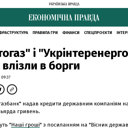
ФРАСТРУКТУРА
ПРАВИЛА ГРИ
ФІНАНСИ
СПЕЦПРОЄКТИ
ІНТЕР
огаз" і "Укрінтеренерго
 влізли в борги
 09:37
ргазбанк" надав кредити державним компаніям н
ільярда гривень.
ть "
Наші гроші
" з посиланням на "Вісник держа