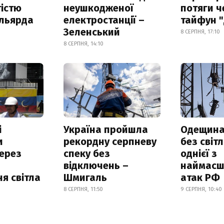
істю
неушкодженої
потяги ч
ільярда
електростанції –
тайфун 
Зеленський
8 СЕРПНЯ, 17:10
8 СЕРПНЯ, 14:10
і
Україна пройшла
Одещина
и
рекордну серпневу
без світл
ерез
спеку без
однієї з
відключень –
наймасш
я світла
Шмигаль
атак РФ
8 СЕРПНЯ, 11:50
9 СЕРПНЯ, 10:40