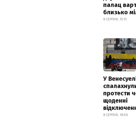
палац варт
близько м
8 СЕРПНЯ, 15:15
У Венесуел
спалахнул
протести ч
щоденні
відключенн
8 СЕРПНЯ, 18:00