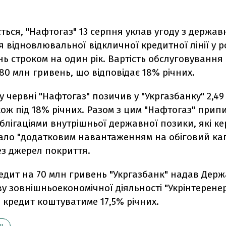
ться, "Нафтогаз" 13 серпня уклав угоду з держа
я відновлювальної відкличної кредитної лінії у ро
ь строком на один рік. Вартість обслуговування
80 млн гривень, що відповідає 18% річних.
у червні "Нафтогаз" позичив у "Укргазбанку" 2,49
ож під 18% річних. Разом з цим "Нафтогаз" прип
облігаціями внутрішньої державної позики, які к
ало "додатковим навантаженням на обіговий кап
ез джерел покриття.
едит на 70 млн гривень "Укргазбанк" надав Дер
у зовнішньоекономічної діяльності "Укрінтеренер
 кредит коштуватиме 17,5% річних.