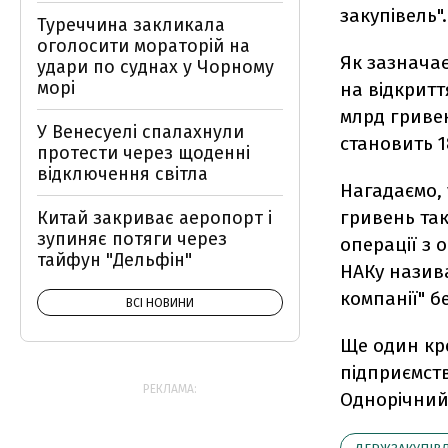
закупівель".
Туреччина закликала
оголосити мораторій на
Як зазначає
удари по суднах у Чорному
морі
на відкритт
млрд гривен
У Венесуелі спалахнули
становить 1
протести через щоденні
відключення світла
Нагадаємо, 
гривень так
Китай закриває аеропорт і
зупиняє потяги через
операції з 
тайфун "Дельфін"
НАКу назив
компанії" б
ВСІ НОВИНИ
Ще один кр
підприємств
РЕКЛАМА:
Однорічний