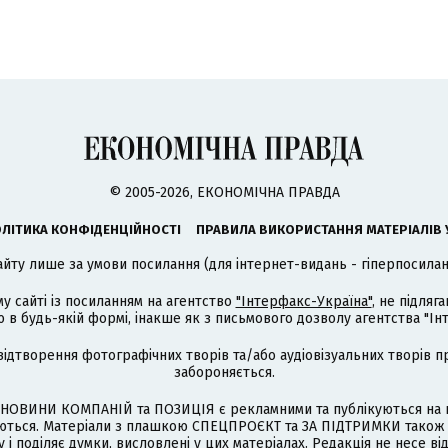
© 2005-2026, ЕКОНОМІЧНА ПРАВДА
ЛІТИКА КОНФІДЕНЦІЙНОСТІ
ПРАВИЛА ВИКОРИСТАННЯ МАТЕРІАЛІВ 
айту лише за умови посилання (для інтернет-видань - гіперпосиланн
му сайті із посиланням на агентство
"Інтерфакс-Україна"
, не підля
 будь-якій формі, інакше як з письмового дозволу агентства "Ін
відтворення фотографічних творів та/або аудіовізуальних творів п
забороняється.
НОВИНИ КОМПАНІЙ та ПОЗИЦІЯ є рекламними та публікуються на п
туються. Матеріали з плашкою СПЕЦПРОЄКТ та ЗА ПІДТРИМКИ також
 і поділяє думки, висловлені у цих матеріалах. Редакція не несе ві