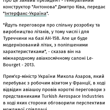
Про це заявив президент - генеральний
конструктор "Антонова" Дмитро Ківа, передає
"
Інтерфакс-Україна
".
"Йдуть переговори про спільну розробку та
виробництво літаків, у тому числі і для
Туреччини на базі АН-158. Але це буде
модернізований літак, з поліпшеними
характеристиками", - сказав він на
міжнародному авіакосмічному салоні Le-
Bourget - 2013.
Прем'єр-міністр України Микола Азаров, який
перебуває з робочим візитом у Франції, в ході
відвідин авіашоу провів короткі переговори з
представниками Turkish Aerospace Industries
в ході яких сторони обговорили перспективи
можливої ​​співпраці.