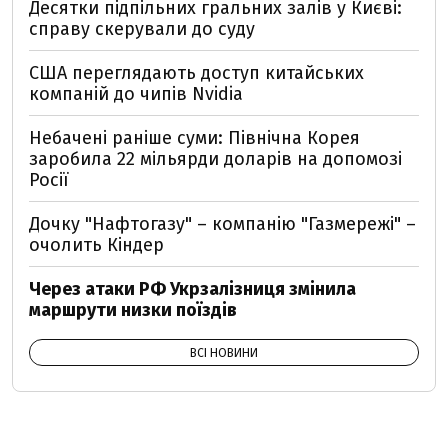
Десятки підпільних гральних залів у Києві:
справу скерували до суду
США переглядають доступ китайських
компаній до чипів Nvidia
Небачені раніше суми: Північна Корея
заробила 22 мільярди доларів на допомозі
Росії
Дочку "Нафтогазу" – компанію "Газмережі" –
очолить Кіндер
Через атаки РФ Укрзалізниця змінила
маршрути низки поїздів
ВСІ НОВИНИ