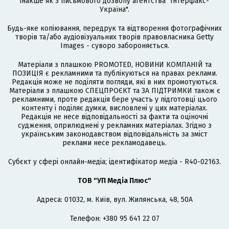
інакше як з письмового дозволу агентства "Інтерфакс-
Україна".
Будь-яке копіювання, передрук та відтворення фотографічних
творів та/або аудіовізуальних творів правовласника Getty
Images - суворо забороняється.
Матеріали з плашкою PROMOTED, НОВИНИ КОМПАНІЙ та
ПОЗИЦІЯ є рекламними та публікуються на правах реклами.
Редакція може не поділяти погляди, які в них промотуються.
Матеріали з плашкою СПЕЦПРОЄКТ та ЗА ПІДТРИМКИ також є
рекламними, проте редакція бере участь у підготовці цього
контенту і поділяє думки, висловлені у цих матеріалах.
Редакція не несе відповідальності за факти та оціночні
судження, оприлюднені у рекламних матеріалах. Згідно з
українським законодавством відповідальність за зміст
реклами несе рекламодавець.
Cубєкт у сфері онлайн-медіа; ідентифікатор медіа - R40-02163.
ТОВ "УП Медіа Плюс"
Адреса: 01032, м. Київ, вул. Жилянська, 48, 50А
Телефон: +380 95 641 22 07