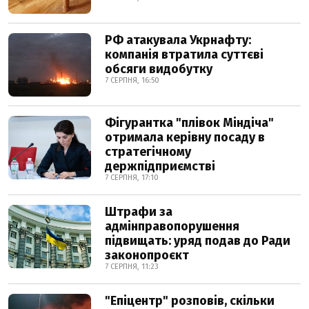
РФ атакувала Укрнафту:
компанія втратила суттєві
обсяги видобутку
7 СЕРПНЯ, 16:50
Фігурантка "плівок Міндіча"
отримала керівну посаду в
стратегічному
держпідприємстві
7 СЕРПНЯ, 17:10
Штрафи за
адмінправопорушення
підвищать: уряд подав до Ради
законопроєкт
7 СЕРПНЯ, 11:23
"Епіцентр" розповів, скільки