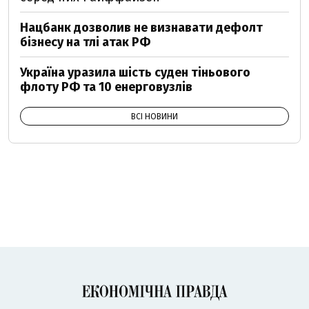
Нацбанк дозволив не визнавати дефолт
бізнесу на тлі атак РФ
Україна уразила шість суден тіньового
флоту РФ та 10 енерговузлів
ВСІ НОВИНИ