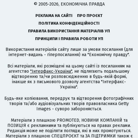
© 2005-2026, ЕКОНОМІЧНА ПРАВДА
РЕКЛАМА НА САЙТІ
ПРО ПРОЄКТ
ПОЛІТИКА КОНФІДЕНЦІЙНОСТІ
ПРАВИЛА ВИКОРИСТАННЯ МАТЕРІАЛІВ УП
ПРИНЦИПИ І ПРАВИЛА РОБОТИ УП
Використання матеріалів сайту лише за умови посилання (для
інтернет-видань - гіперпосилання) на "Економічну правду".
Всі матеріали, які розміщені на цьому сайті із посиланням на
агентство
"Інтерфакс-Україна"
, не підлягають подальшому
відтворенню та/чи розповсюдженню в будь-якій формі,
інакше як з письмового дозволу агентства "Інтерфакс-
Україна".
Будь-яке копіювання, передрук та відтворення фотографічних
творів та/або аудіовізуальних творів правовласника Getty
Images - суворо забороняється.
Матеріали з плашкою PROMOTED, НОВИНИ КОМПАНІЙ та
ПОЗИЦІЯ є рекламними та публікуються на правах реклами.
Редакція може не поділяти погляди, які в них промотуються.
Матеріали з плашкою СПЕЦПРОЄКТ та ЗА ПІДТРИМКИ також є