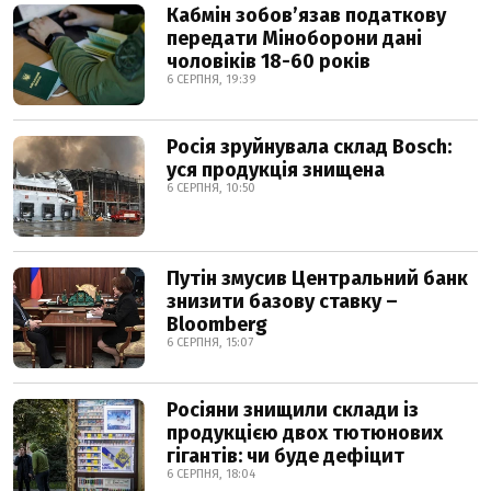
Кабмін зобовʼязав податкову
передати Міноборони дані
чоловіків 18-60 років
6 СЕРПНЯ, 19:39
Росія зруйнувала склад Bosch:
уся продукція знищена
6 СЕРПНЯ, 10:50
Путін змусив Центральний банк
знизити базову ставку –
Bloomberg
6 СЕРПНЯ, 15:07
Росіяни знищили склади із
продукцією двох тютюнових
гігантів: чи буде дефіцит
6 СЕРПНЯ, 18:04