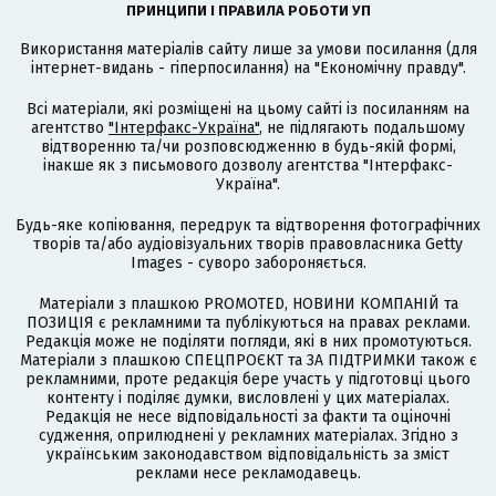
ПРИНЦИПИ І ПРАВИЛА РОБОТИ УП
Використання матеріалів сайту лише за умови посилання (для
інтернет-видань - гіперпосилання) на "Економічну правду".
Всі матеріали, які розміщені на цьому сайті із посиланням на
агентство
"Інтерфакс-Україна"
, не підлягають подальшому
відтворенню та/чи розповсюдженню в будь-якій формі,
інакше як з письмового дозволу агентства "Інтерфакс-
Україна".
Будь-яке копіювання, передрук та відтворення фотографічних
творів та/або аудіовізуальних творів правовласника Getty
Images - суворо забороняється.
Матеріали з плашкою PROMOTED, НОВИНИ КОМПАНІЙ та
ПОЗИЦІЯ є рекламними та публікуються на правах реклами.
Редакція може не поділяти погляди, які в них промотуються.
Матеріали з плашкою СПЕЦПРОЄКТ та ЗА ПІДТРИМКИ також є
рекламними, проте редакція бере участь у підготовці цього
контенту і поділяє думки, висловлені у цих матеріалах.
Редакція не несе відповідальності за факти та оціночні
судження, оприлюднені у рекламних матеріалах. Згідно з
українським законодавством відповідальність за зміст
реклами несе рекламодавець.