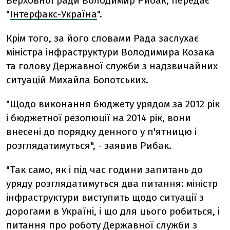
Верховної ради Володимир Рибак, передає
"
Інтерфакс-Україна
".
Крім того, за його словами Рада заслухає
мiнiстра iнфраструктури Володимира Козака
та голову Державної служби з надзвичайних
ситуацiй Михайла Болотських.
"Щодо виконання бюджету урядом за 2012 рiк
i бюджетної резолюцiї на 2014 рiк, вони
внесенi до порядку денного у п'ятницю i
розглядатимуться", - заявив Рибак.
"Так само, як i пiд час години запитань до
уряду розглядатимуться два питання: мiнiстр
iнфраструктури виступить щодо ситуацiї з
дорогами в Українi, i що для цього робиться, i
питання про роботу Державної служби з