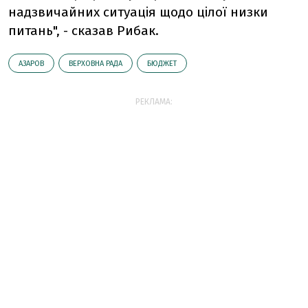
надзвичайних ситуацiя щодо цiлої низки
питань", - сказав Рибак.
АЗАРОВ
ВЕРХОВНА РАДА
БЮДЖЕТ
РЕКЛАМА: