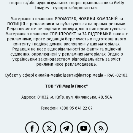
творів та/або аудіовізуальних творів правовласника Getty
Images - суворо забороняється.
Матеріали з плашкою PROMOTED, НОВИНИ КОМПАНІЙ та
ПОЗИЦІЯ є рекламними та публікуються на правах реклами.
Редакція може не поділяти погляди, які в них промотуються.
Матеріали з плашкою СПЕЦПРОЄКТ та ЗА ПІДТРИМКИ також є
рекламними, проте редакція бере участь у підготовці цього
контенту і поділяє думки, висловлені у цих матеріалах.
Редакція не несе відповідальності за факти та оціночні
судження, оприлюднені у рекламних матеріалах. Згідно з
українським законодавством відповідальність за зміст
реклами несе рекламодавець.
Cубєкт у сфері онлайн-медіа; ідентифікатор медіа - R40-02163.
ТОВ "УП Медіа Плюс"
Адреса: 01032, м. Київ, вул. Жилянська, 48, 50А
Телефон: +380 95 641 22 07