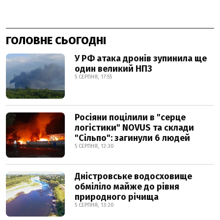
ГОЛОВНЕ СЬОГОДНІ
У РФ атака дронів зупинила ще
один великий НПЗ
5 СЕРПНЯ, 17:55
Росіяни поцілили в "серце
логістики" NOVUS та склади
"Сільпо": загинули 6 людей
5 СЕРПНЯ, 12:30
Дністровське водосховище
обміліло майже до рівня
природного річища
5 СЕРПНЯ, 13:20