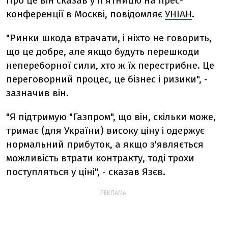
Про це він сказав у п'ятницю на прес-
конференції в Москві, повідомляє
УНІАН
.
"Ринки шкода втрачати, і ніхто не говорить,
що це добре, але якщо будуть перешкоди
непереборної сили, хто ж їх перестрибне. Це
переговорний процес, це бізнес і ризики", -
зазначив він.
"Я підтримую "Газпром", що він, скільки може,
тримає (для України) високу ціну і одержує
нормальний прибуток, а якщо з'являється
можливість втрати контракту, тоді трохи
поступляться у ціні", - сказав Язєв.
РЕКЛАМА: