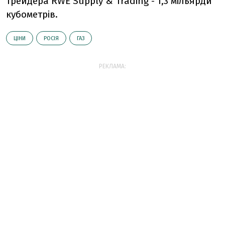
трейдера RWE Supply & Trading - 1,3 мільярди
кубометрів.
ЦІНИ
РОСІЯ
ГАЗ
РЕКЛАМА: