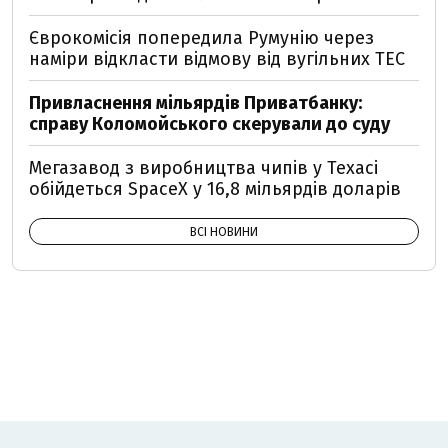
Єврокомісія попередила Румунію через
наміри відкласти відмову від вугільних ТЕС
Привласнення мільярдів Приватбанку:
справу Коломойського скерували до суду
Мегазавод з виробництва чипів у Техасі
обійдеться SpaceX у 16,8 мільярдів доларів
ВСІ НОВИНИ