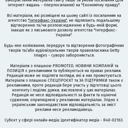
Використання матеріалів сайту лише за умови посилання (для
інтернет-видань - гіперпосилання) на "Економічну правду".
Всі матеріали, які розміщені на цьому сайті із посиланням на
агентство
"Інтерфакс-Україна"
, не підлягають подальшому
відтворенню та/чи розповсюдженню в будь-якій формі,
інакше як з письмового дозволу агентства "Інтерфакс-
Україна".
Будь-яке копіювання, передрук та відтворення фотографічних
творів та/або аудіовізуальних творів правовласника Getty
Images - суворо забороняється.
Матеріали з плашкою PROMOTED, НОВИНИ КОМПАНІЙ та
ПОЗИЦІЯ є рекламними та публікуються на правах реклами.
Редакція може не поділяти погляди, які в них промотуються.
Матеріали з плашкою СПЕЦПРОЄКТ та ЗА ПІДТРИМКИ також є
рекламними, проте редакція бере участь у підготовці цього
контенту і поділяє думки, висловлені у цих матеріалах.
Редакція не несе відповідальності за факти та оціночні
судження, оприлюднені у рекламних матеріалах. Згідно з
українським законодавством відповідальність за зміст
реклами несе рекламодавець.
Cубєкт у сфері онлайн-медіа; ідентифікатор медіа - R40-02163.