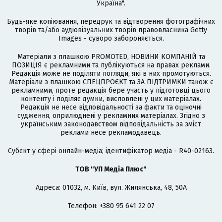
Україна".
Будь-яке копіювання, передрук та відтворення фотографічних
творів та/або аудіовізуальних творів правовласника Getty
Images - суворо забороняється.
Матеріали з плашкою PROMOTED, НОВИНИ КОМПАНІЙ та
ПОЗИЦІЯ є рекламними та публікуються на правах реклами.
Редакція може не поділяти погляди, які в них промотуються.
Матеріали з плашкою СПЕЦПРОЄКТ та ЗА ПІДТРИМКИ також є
рекламними, проте редакція бере участь у підготовці цього
контенту і поділяє думки, висловлені у цих матеріалах.
Редакція не несе відповідальності за факти та оціночні
судження, оприлюднені у рекламних матеріалах. Згідно з
українським законодавством відповідальність за зміст
реклами несе рекламодавець.
Cубєкт у сфері онлайн-медіа; ідентифікатор медіа - R40-02163.
ТОВ "УП Медіа Плюс"
Адреса: 01032, м. Київ, вул. Жилянська, 48, 50А
Телефон: +380 95 641 22 07