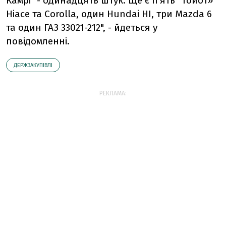
Камрі" - одинадцять штук. Ще є п’ять "Тойот»
Hiace та Corolla, один Hundai HI, три Mazda 6
та один ГАЗ 33021-212", - йдеться у
повідомленні.
ДЕРЖЗАКУПІВЛІ
РЕКЛАМА: