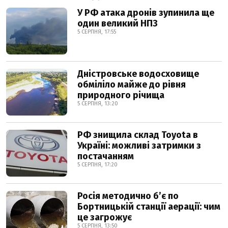
У РФ атака дронів зупинила ще
один великий НПЗ
5 СЕРПНЯ, 17:55
Дністровське водосховище
обміліло майже до рівня
природного річища
5 СЕРПНЯ, 13:20
РФ знищила склад Toyota в
Україні: можливі затримки з
постачанням
5 СЕРПНЯ, 17:20
Росія методично б’є по
Бортницькій станції аерації: чим
це загрожує
5 СЕРПНЯ, 13:50