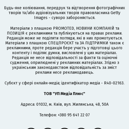
Будь-яке копіювання, передрук та відтворення фотографічних
творів та/або аудіовізуальних творів правовласника Getty
Images - суворо забороняється.
Матеріали з плашкою PROMOTED, НОВИНИ КОМПАНІЙ та
ПОЗИЦІЯ є рекламними та публікуються на правах реклами.
Редакція може не поділяти погляди, які в них промотуються.
Матеріали з плашкою СПЕЦПРОЄКТ та ЗА ПІДТРИМКИ також є
рекламними, проте редакція бере участь у підготовці цього
контенту і поділяє думки, висловлені у цих матеріалах.
Редакція не несе відповідальності за факти та оціночні
судження, оприлюднені у рекламних матеріалах. Згідно з
українським законодавством відповідальність за зміст
реклами несе рекламодавець.
Cубєкт у сфері онлайн-медіа; ідентифікатор медіа - R40-02163.
ТОВ "УП Медіа Плюс"
Адреса: 01032, м. Київ, вул. Жилянська, 48, 50А
Телефон: +380 95 641 22 07