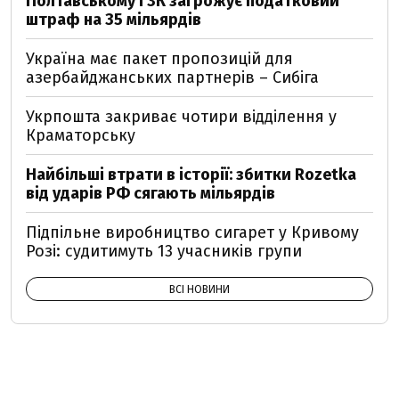
Полтавському ГЗК загрожує податковий
штраф на 35 мільярдів
Україна має пакет пропозицій для
азербайджанських партнерів – Сибіга
Укрпошта закриває чотири відділення у
Краматорську
Найбільші втрати в історії: збитки Rozetka
від ударів РФ сягають мільярдів
Підпільне виробництво сигарет у Кривому
Розі: судитимуть 13 учасників групи
ВСІ НОВИНИ