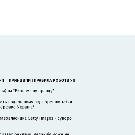
УП
ПРИНЦИПИ І ПРАВИЛА РОБОТИ УП
я) на "Економічну правду".
гають подальшому відтворенню та/чи
терфакс-Україна".
равовласника Getty Images - суворо
равах реклами. Редакція може не