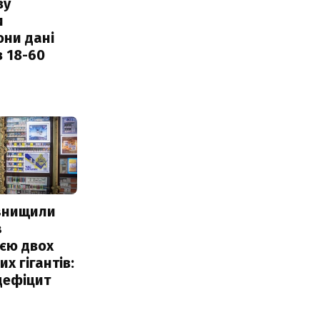
ву
и
они дані
в 18-60
 знищили
з
єю двох
х гігантів:
дефіцит