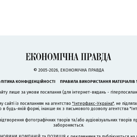
© 2005-2026, ЕКОНОМІЧНА ПРАВДА
ЛІТИКА КОНФІДЕНЦІЙНОСТІ
ПРАВИЛА ВИКОРИСТАННЯ МАТЕРІАЛІВ 
айту лише за умови посилання (для інтернет-видань - гіперпосиланн
му сайті із посиланням на агентство
"Інтерфакс-Україна"
, не підля
 будь-якій формі, інакше як з письмового дозволу агентства "Ін
відтворення фотографічних творів та/або аудіовізуальних творів п
забороняється.
НОВИНИ КОМПАНІЙ та ПОЗИЦІЯ є рекламними та публікуються на п