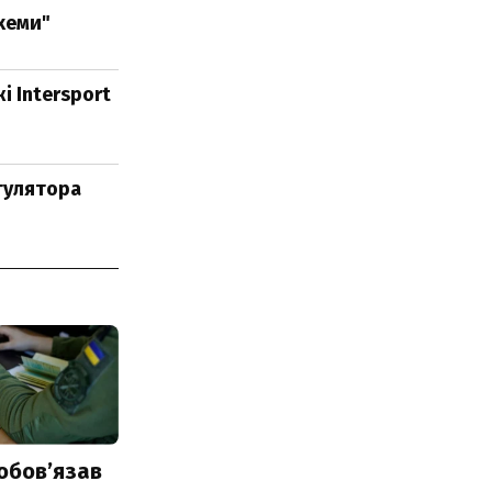
Схеми"
і Intersport
егулятора
обовʼязав