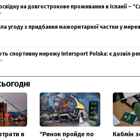
освідку на довгострокове проживання в Іспанії – "
9
ила угоду з придбання мажоритарної частки у мереж
ть спортивну мережу Intersport Polska: є дозвіл р
14
СЬОГОДНІ
втрати в
"Ринок пройде по
Кабмін з