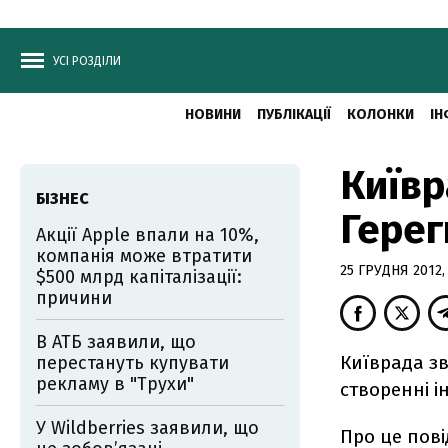
УСІ РОЗДІЛИ
НОВИНИ
ПУБЛІКАЦІЇ
КОЛОНКИ
ІН
Київр
БІЗНЕС
Герег
Акції Apple впали на 10%,
компанія може втратити
25 ГРУДНЯ 2012, 
$500 млрд капіталізації:
причини
В АТБ заявили, що
Київрада зв
перестануть купувати
рекламу в "Трухи"
створенні і
У Wildberries заявили, що
Про це пові