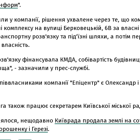
Інформ
".
ли у компанії, рішення ухвалене через те, що ко
 комплексу на вулиці Берковецькій, 6В за власн
анспортну розв'язку та під'їзні шляхи, а потім пе
власність.
зв'язку фінансувала КМДА, собівартість будівниц
ща", - зазначили у прес-службі.
співвласниками компанії "Епіцентр" є Олександр 
га також працює секретарем Київської міської ра
лялося, нещодавно
Київрада продала землі на со
орошенку і Герезі
.