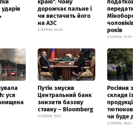
итки
краю". Чому
податко
 ударів
дорожчає пальне і
передат
ь
чи вистачить його
Мінобор
на АЗС
чоловікі
років
6 СЕРПНЯ, 06:00
6 СЕРПНЯ, 19:39
нувала
Путін змусив
Росіяни
h: уся
Центральний банк
склади і
 знищена
знизити базову
продукці
ставку – Bloomberg
тютюнови
чи буде 
6 СЕРПНЯ, 15:07
6 СЕРПНЯ, 18:04