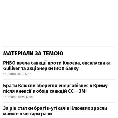
МАТЕРІАЛИ ЗА ТЕМОЮ
РНБО ввела санкції проти Клюєва, ексвласника
Gulliver та акціонерки IBOX банку
12 КВІТНЯ 2025, 12:17
Брати Клюєви зберегли енергобізнес в Криму
після анексії в обхід санкцій ЄС – ЗМІ
17 ГРУДНЯ 2019, 12:06
За рік статки братів-утікачів Клюєвих зросли
майже в чотири рази