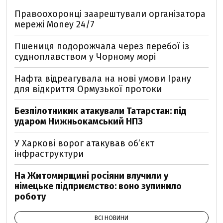
Правоохоронці заарештували організатора
мережі Money 24/7
Пшениця подорожчала через перебої із
судноплавством у Чорному морі
Нафта відреагувала на нові умови Ірану
для відкриття Ормузької протоки
Безпілотникик атакували Татарстан: під
ударом Нижньокамський НПЗ
У Харкові ворог атакував обʼєкт
інфраструктури
На Житомирщині росіяни влучили у
німецьке підприємство: воно зупинило
роботу
ВСІ НОВИНИ