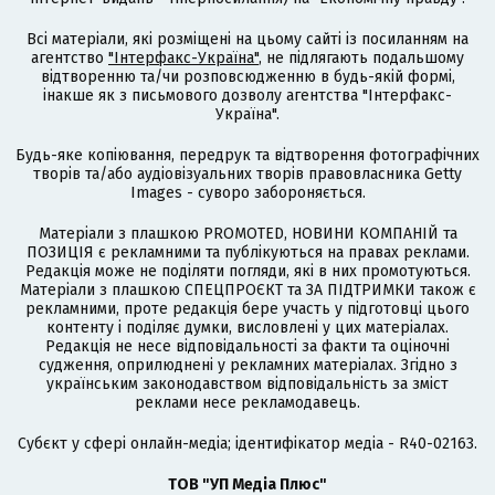
Всі матеріали, які розміщені на цьому сайті із посиланням на
агентство
"Інтерфакс-Україна"
, не підлягають подальшому
відтворенню та/чи розповсюдженню в будь-якій формі,
інакше як з письмового дозволу агентства "Інтерфакс-
Україна".
Будь-яке копіювання, передрук та відтворення фотографічних
творів та/або аудіовізуальних творів правовласника Getty
Images - суворо забороняється.
Матеріали з плашкою PROMOTED, НОВИНИ КОМПАНІЙ та
ПОЗИЦІЯ є рекламними та публікуються на правах реклами.
Редакція може не поділяти погляди, які в них промотуються.
Матеріали з плашкою СПЕЦПРОЄКТ та ЗА ПІДТРИМКИ також є
рекламними, проте редакція бере участь у підготовці цього
контенту і поділяє думки, висловлені у цих матеріалах.
Редакція не несе відповідальності за факти та оціночні
судження, оприлюднені у рекламних матеріалах. Згідно з
українським законодавством відповідальність за зміст
реклами несе рекламодавець.
Cубєкт у сфері онлайн-медіа; ідентифікатор медіа - R40-02163.
ТОВ "УП Медіа Плюс"