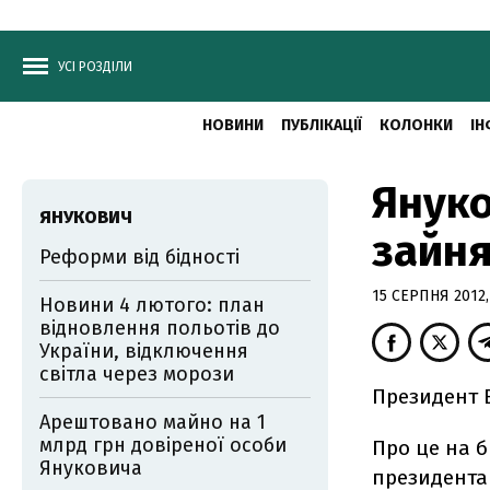
УСІ РОЗДІЛИ
НОВИНИ
ПУБЛІКАЦІЇ
КОЛОНКИ
ІН
Януко
ЯНУКОВИЧ
зайня
Реформи від бідності
15 СЕРПНЯ 2012,
Новини 4 лютого: план
відновлення польотів до
України, відключення
світла через морози
Президент В
Арештовано майно на 1
млрд грн довіреної особи
Про це на б
Януковича
президента