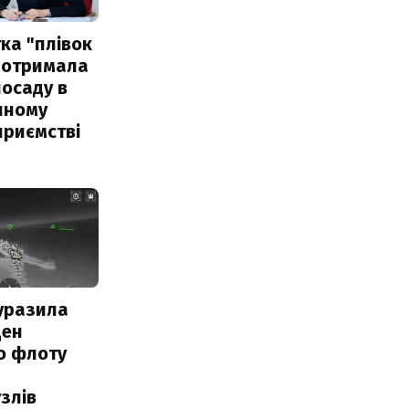
ка "плівок
 отримала
посаду в
чному
приємстві
уразила
ден
о флоту
злів