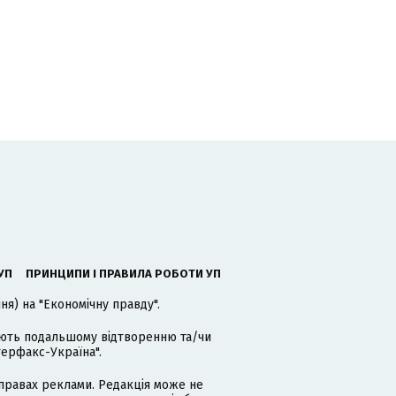
УП
ПРИНЦИПИ І ПРАВИЛА РОБОТИ УП
я) на "Економічну правду".
гають подальшому відтворенню та/чи
терфакс-Україна".
равах реклами. Редакція може не