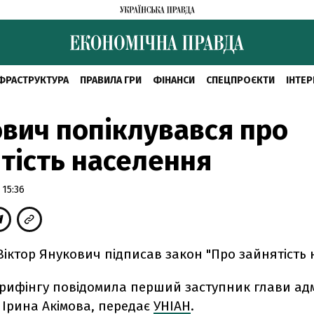
ФРАСТРУКТУРА
ПРАВИЛА ГРИ
ФІНАНСИ
СПЕЦПРОЄКТИ
ІНТЕР
вич попіклувався про
тість населення
 15:36
іктор Янукович підписав закон "Про зайнятість 
рифінгу повідомила перший заступник глави адм
 Ірина Акімова, передає
УНІАН
.