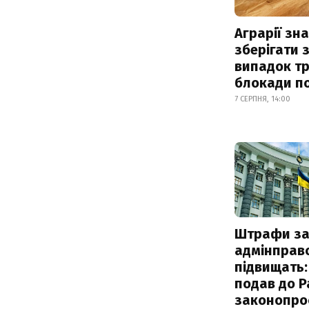
Аграрії зн
зберігати 
випадок т
блокади по
7 СЕРПНЯ, 14:00
Штрафи з
адмінправ
підвищать:
подав до Р
законопро