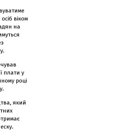
вуватиме
осіб віком
адян на
имуться
ез
у.
ечував
ї плати у
пному році
у.
тва, який
ітних
отримає
еску.