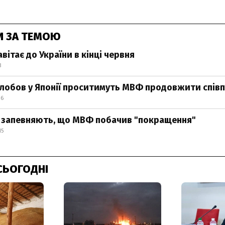
И ЗА ТЕМОЮ
вітає до України в кінці червня
3
олобов у Японії проситимуть МВФ продовжити спів
16
 запевняють, що МВФ побачив "покращення"
15
СЬОГОДНІ