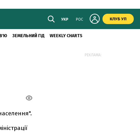
КЛУБ УП
УКР
РОС
В'Ю
ЗЕМЕЛЬНИЙ ГІД
WEEKLY CHARTS
РЕКЛАМА:
населення".
іністрації