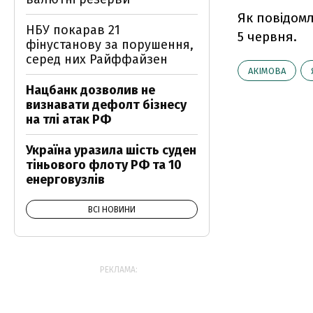
Як повідом
НБУ покарав 21
5 червня.
фінустанову за порушення,
серед них Райффайзен
АКІМОВА
Нацбанк дозволив не
визнавати дефолт бізнесу
на тлі атак РФ
Україна уразила шість суден
тіньового флоту РФ та 10
енерговузлів
ВСІ НОВИНИ
РЕКЛАМА: