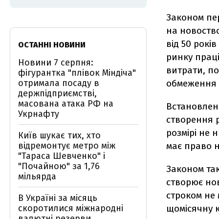
Законом пе
на новоство
від 50 рокі
ОСТАННІ НОВИНИ
ринку прац
Новини 7 серпня:
витрати, по
фігурантка "плівок Міндіча"
отримала посаду в
обмеження у
держпідприємстві,
масована атака РФ на
Встановлен
Укрнафту
створення р
розмірі не 
Київ шукає тих, хто
відремонтує метро між
має право н
"Тараса Шевченко" і
"Почайною" за 1,76
Законом та
мільярда
створює нов
строком не
В Україні за місяць
скоротилися міжнародні
щомісячну к
валютні резерви