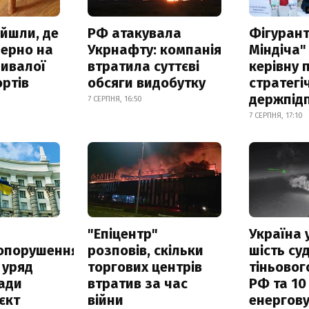
айшли, де
РФ атакувала
Фігурант
зерно на
Укрнафту: компанія
Міндіча"
ривалої
втратила суттєві
керівну 
ртів
обсяги видобутку
стратегі
держпід
7 СЕРПНЯ, 16:50
7 СЕРПНЯ, 17:10
а
"Епіцентр"
Україна 
опорушення
розповів, скільки
шість су
 уряд
торгових центрів
тіньовог
ади
втратив за час
РФ та 10
єкт
війни
енергову