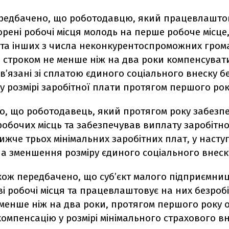
редбачено, що роботодавцю, який працевлашто
рені робочі місця молодь на перше робоче місце, 
в та інших з числа неконкурентоспроможних гром
і строком не менше ніж на два роки компенсуват
в’язані зі сплатою єдиного соціального внеску б
 розмірі заробітної плати протягом першого рок
о, що роботодавець, який протягом року забезп
обочих місць та забезпечував виплату заробітно
нижче трьох мінімальних заробітних плат, у насту
а зменшення розміру єдиного соціального внеск
кож передбачено, що суб’єкт малого підприємниц
і робочі місця та працевлаштовує на них безроб
 менше ніж на два роки, протягом першого року 
омпенсацію у розмірі мінімального страхового вн