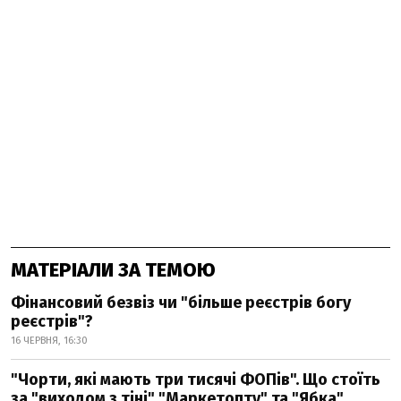
МАТЕРІАЛИ ЗА ТЕМОЮ
Фінансовий безвіз чи "більше реєстрів богу
реєстрів"?
16 ЧЕРВНЯ, 16:30
"Чорти, які мають три тисячі ФОПів". Що стоїть
за "виходом з тіні" "Маркетопту" та "Ябка"