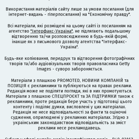
Використання матеріалів сайту лише за умови посилання (для
інтернет-видань - гіперпосилання) на "Економічну правду".
Всі матеріали, які розміщені на цьому сайті із посиланням на
агентство
"Інтерфакс-Україна"
, не підлягають подальшому
відтворенню та/чи розповсюдженню в будь-якій формі,
інакше як з письмового дозволу агентства "Інтерфакс-
Україна".
Будь-яке копіювання, передрук та відтворення фотографічних
творів та/або аудіовізуальних творів правовласника Getty
Images - суворо забороняється.
Матеріали з плашкою PROMOTED, НОВИНИ КОМПАНІЙ та
ПОЗИЦІЯ є рекламними та публікуються на правах реклами.
Редакція може не поділяти погляди, які в них промотуються.
Матеріали з плашкою СПЕЦПРОЄКТ та ЗА ПІДТРИМКИ також є
рекламними, проте редакція бере участь у підготовці цього
контенту і поділяє думки, висловлені у цих матеріалах.
Редакція не несе відповідальності за факти та оціночні
судження, оприлюднені у рекламних матеріалах. Згідно з
українським законодавством відповідальність за зміст
реклами несе рекламодавець.