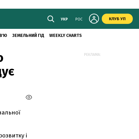
КЛУБ УП
УКР
РОС
В'Ю
ЗЕМЕЛЬНИЙ ГІД
WEEKLY CHARTS
о
РЕКЛАМА:
дує
нальної
розвитку і