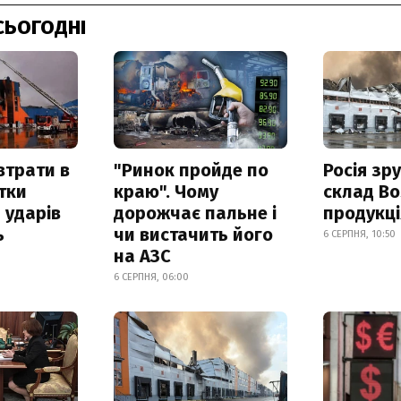
СЬОГОДНІ
втрати в
"Ринок пройде по
Росія зр
итки
краю". Чому
склад Bo
 ударів
дорожчає пальне і
продукц
ь
чи вистачить його
6 СЕРПНЯ, 10:50
на АЗС
6 СЕРПНЯ, 06:00