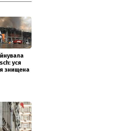
уйнувала
sch: уся
ія знищена