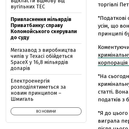
відкласти відмову від
торгівлі Пе
вугільних ТЕС
"Податкові 
Привласнення мільярдів
Приватбанку: справу
усім, що во
Коломойського скерували
принципі бу
до суду
Коментуючи 
Мегазавод з виробництва
кримінальну
чипів у Техасі обійдеться
SpaceX у 16,8 мільярдів
корпорація
доларів
"На сьогод
Електроенергія
кримінальну
розподілятиметься за
статті. Вон
новим принципом –
Шмигаль
податків з 
ВСІ НОВИНИ
"Я до цього
виграла пер
після цього