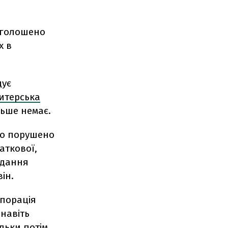
 оголошено
х в
дує
дитерська
льше немає.
ло порушено
аткової,
адання
ін.
рпорація
 навіть
льки потім