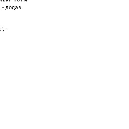
 - додав
, -