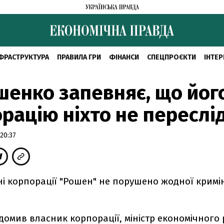
ФРАСТРУКТУРА
ПРАВИЛА ГРИ
ФІНАНСИ
СПЕЦПРОЄКТИ
ІНТЕР
енко запевняє, що йог
рацію ніхто не переслі
20:37
ні корпорації "Рошен" не порушено жодної кримі
домив власник корпорації, міністр економічного 