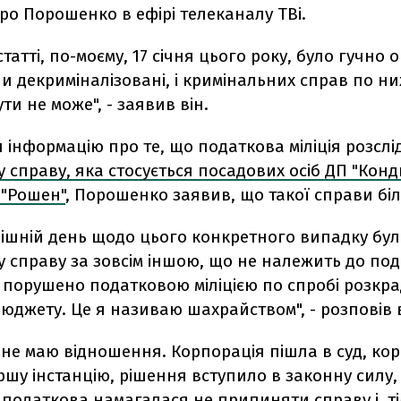
тро Порошенко в ефірі телеканалу ТВі.
статті, по-моєму, 17 січня цього року, було гучно
ни декриміналізовані, і кримінальних справ по ни
ти не може", - заявив він.
інформацію про те, що податкова міліція розслі
 справу, яка стосується посадових осіб ДП "Кон
 "Рошен"
, Порошенко заявив, що такої справи бі
нішній день щодо цього конкретного випадку бу
 справу за зовсім іншою, що не належить до под
а порушено податковою міліцією по спробі розкр
бюджету. Це я називаю шахрайством", - розповів в
 не маю відношення. Корпорація пішла в суд, ко
шу інстанцію, рішення вступило в законну силу,
 податкова намагалася не припиняти справу і, ті