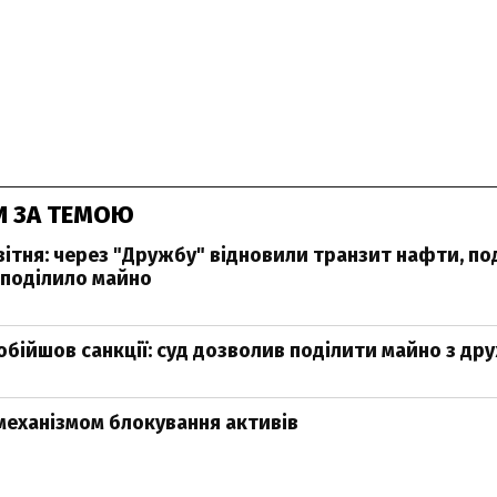
И ЗА ТЕМОЮ
вітня: через "Дружбу" відновили транзит нафти, 
поділило майно
бійшов санкції: суд дозволив поділити майно з д
 механізмом блокування активів