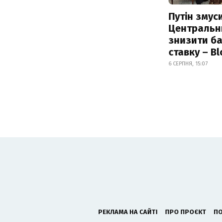
Путін змус
Центральн
знизити б
ставку – B
6 СЕРПНЯ, 15:07
РЕКЛАМА НА САЙТІ
ПРО ПРОЄКТ
ПО