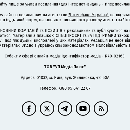
айту лише за умови посилання (для інтернет-видань - гіперпосиланн
му сайті із посиланням на агентство
"Інтерфакс-Україна"
, не підля
 будь-якій формі, інакше як з письмового дозволу агентства "Ін
НОВИНИ КОМПАНІЙ та ПОЗИЦІЯ є рекламними та публікуються на п
туються. Матеріали з плашкою СПЕЦПРОЄКТ та ЗА ПІДТРИМКИ також
 і поділяє думки, висловлені у цих матеріалах. Редакція не несе ві
атеріалах. Згідно з українським законодавством відповідальність 
Cубєкт у сфері онлайн-медіа; ідентифікатор медіа - R40-02163.
ТОВ "УП Медіа Плюс"
Адреса: 01032, м. Київ, вул. Жилянська, 48, 50А
Телефон: +380 95 641 22 07