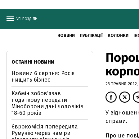
УСІ РОЗДІЛИ
НОВИНИ
ПУБЛІКАЦІЇ
КОЛОНКИ
ІН
Порош
ОСТАННІ НОВИНИ
корпо
Новини 6 серпня: Росія
нищить бізнес
25 ТРАВНЯ 2012, 
Кабмін зобовʼязав
податкову передати
Міноборони дані чоловіків
У відношен
18-60 років
справи.
Єврокомісія попередила
Румунію через наміри
Про це пові