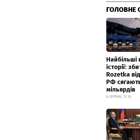
ГОЛОВНЕ 
Найбільші 
історії: зб
Rozetka від
РФ сягают
мільярдів
6 СЕРПНЯ, 12:10