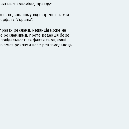
я) на "Економічну правду".
гають подальшому відтворенню та/чи
терфакс-Україна".
равах реклами. Редакція може не
 є рекламними, проте редакція бере
дповідальності за факти та оціночні
за зміст реклами несе рекламодавець.