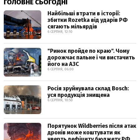
ГОЛОВНЕ СЬОГОДНІ
Найбільші втрати в історії:
збитки Rozetka від ударів РФ
сягають мільярдів
6 СЕРПНЯ, 12:10
"Ринок пройде по краю". Чому
дорожчає пальне і чи вистачить
його на АЗС
6 СЕРПНЯ, 06:00
Росія зруйнувала склад Bosch:
уся продукція знищена
6 СЕРПНЯ, 10:50
Порятунок Wildberries після атак
дронів може коштувати як
чверть дефіциту бюджету РФ