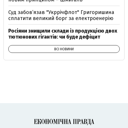
Суд забов’язав "Укррічфлот" Григоришина
сплатити великий борг за електроенерію
Росіяни знищили склади із продукцією двох
тютюнових гігантів: чи буде дефіцит
ВСІ НОВИНИ