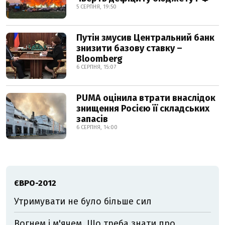
5 СЕРПНЯ, 19:50
Путін змусив Центральний банк
знизити базову ставку –
Bloomberg
6 СЕРПНЯ, 15:07
PUMA оцінила втрати внаслідок
знищення Росією її складських
запасів
6 СЕРПНЯ, 14:00
ЄВРО-2012
Утримувати не було більше сил
Вогнем і м'ячем. Що треба знати про