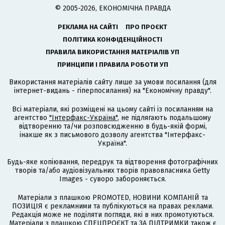
© 2005-2026, ЕКОНОМІЧНА ПРАВДА
РЕКЛАМА НА САЙТІ
ПРО ПРОЄКТ
ПОЛІТИКА КОНФІДЕНЦІЙНОСТІ
ПРАВИЛА ВИКОРИСТАННЯ МАТЕРІАЛІВ УП
ПРИНЦИПИ І ПРАВИЛА РОБОТИ УП
Використання матеріалів сайту лише за умови посилання (для
інтернет-видань - гіперпосилання) на "Економічну правду".
Всі матеріали, які розміщені на цьому сайті із посиланням на
агентство
"Інтерфакс-Україна"
, не підлягають подальшому
відтворенню та/чи розповсюдженню в будь-якій формі,
інакше як з письмового дозволу агентства "Інтерфакс-
Україна".
Будь-яке копіювання, передрук та відтворення фотографічних
творів та/або аудіовізуальних творів правовласника Getty
Images - суворо забороняється.
Матеріали з плашкою PROMOTED, НОВИНИ КОМПАНІЙ та
ПОЗИЦІЯ є рекламними та публікуються на правах реклами.
Редакція може не поділяти погляди, які в них промотуються.
Матеріали з плашкою СПЕЦПРОЄКТ та ЗА ПІДТРИМКИ також є