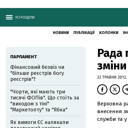
УСІ РОЗДІЛИ
НОВИНИ
ПУБЛІКАЦІЇ
КОЛОНКИ
ІН
Рада 
ПАРЛАМЕНТ
зміни
Фінансовий безвіз чи
"більше реєстрів богу
22 ТРАВНЯ 2012, 
реєстрів"?
"Чорти, які мають три
тисячі ФОПів". Що стоїть за
Верховна р
"виходом з тіні"
"Маркетопту" та "Ябка"
внесення з
служби та у
Як вимоги ЄС налякали