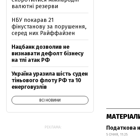
валютні резерви
НБУ покарав 21
фінустанову за порушення,
серед них Райффайзен
Нацбанк дозволив не
визнавати дефолт бізнесу
на тлі атак РФ
Україна уразила шість суден
тіньового флоту РФ та 10
енерговузлів
ВСІ НОВИНИ
МАТЕРІАЛ
Податкова н
РЕКЛАМА:
5 СІЧНЯ, 11:25