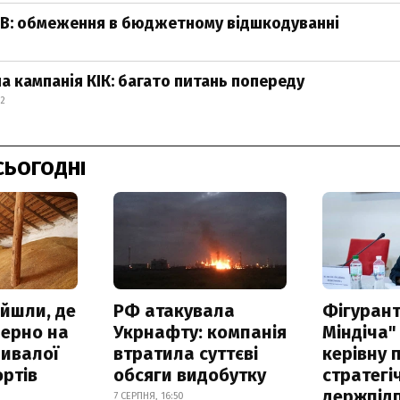
ДВ: обмеження в бюджетному відшкодуванні
а кампанія КІК: багато питань попереду
12
СЬОГОДНІ
айшли, де
РФ атакувала
Фігурант
зерно на
Укрнафту: компанія
Міндіча"
ривалої
втратила суттєві
керівну 
ртів
обсяги видобутку
стратегі
держпід
7 СЕРПНЯ, 16:50