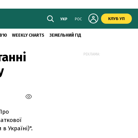
КЛУБ УП
УКР
РОС
В'Ю
WEEKLY CHARTS
ЗЕМЕЛЬНИЙ ГІД
танні
РЕКЛАМА:
у
Про
даткової
в Україні)".