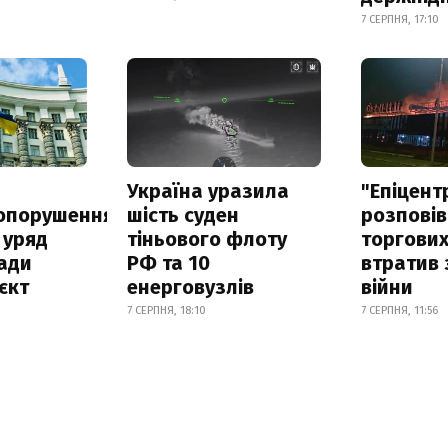
7 СЕРПНЯ, 17:10
а
Україна уразила
"Епіцент
опорушення
шість суден
розповів
 уряд
тіньового флоту
торгових
ади
РФ та 10
втратив 
єкт
енерговузлів
війни
7 СЕРПНЯ, 18:10
7 СЕРПНЯ, 11:56