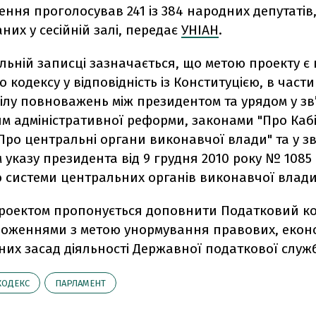
ення проголосував 241 із 384 народних депутатів
них у сесійній залі, передає
УНІАН
.
льній записці зазначається, що метою проекту є
 кодексу у відповідність із Конституцією, в части
лу повноважень між президентом та урядом у зв’
м адміністративної реформи, законами "Про Каб
, "Про центральні органи виконавчої влади" та у зв
указу президента від 9 грудня 2010 року № 1085
 системи центральних органів виконавчої влади
 проектом пропонується доповнити Податковий к
оженнями з метою унормування правових, еконо
них засад діяльності Державної податкової служ
КОДЕКС
ПАРЛАМЕНТ