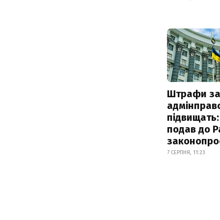
Штрафи з
адмінправ
підвищать:
подав до Р
законопро
7 СЕРПНЯ, 11:23