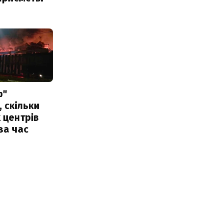
р"
, скільки
 центрів
за час