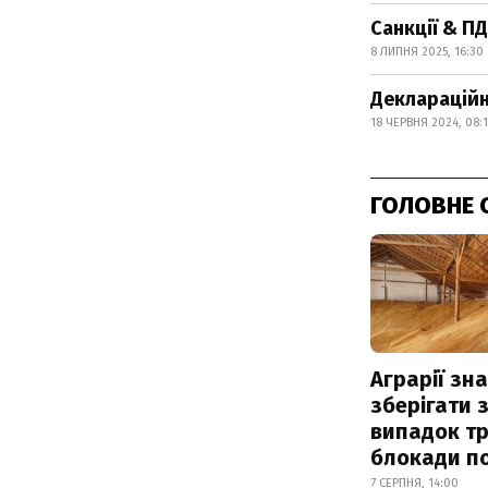
Санкції & П
8 ЛИПНЯ 2025, 16:30
Деклараційн
18 ЧЕРВНЯ 2024, 08:
ГОЛОВНЕ 
Аграрії зн
зберігати 
випадок т
блокади по
7 СЕРПНЯ, 14:00