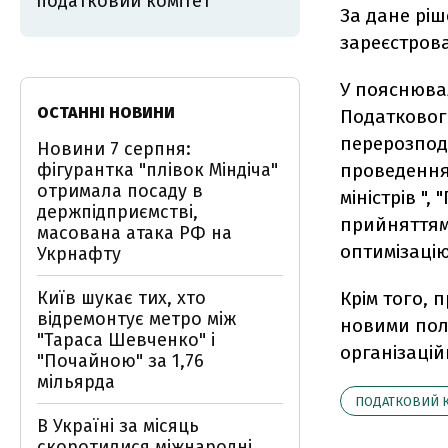
податковий комітет
За дане ріш
зареєстрова
У пояснюва
ОСТАННІ НОВИНИ
Податкового
перерозподі
Новини 7 серпня:
фігурантка "плівок Міндіча"
проведення
отримала посаду в
міністрів "
держпідприємстві,
прийняттям 
масована атака РФ на
оптимізацію
Укрнафту
Київ шукає тих, хто
Крім того,
відремонтує метро між
новими пол
"Тараса Шевченко" і
організацій
"Почайною" за 1,76
мільярда
ПОДАТКОВИЙ 
В Україні за місяць
скоротилися міжнародні