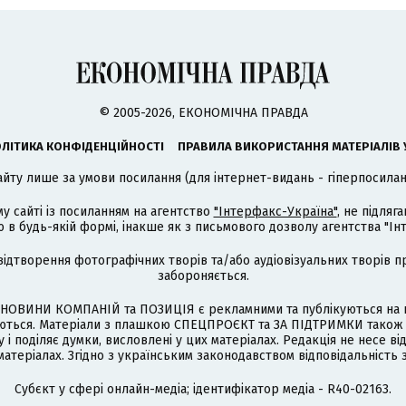
© 2005-2026, ЕКОНОМІЧНА ПРАВДА
ЛІТИКА КОНФІДЕНЦІЙНОСТІ
ПРАВИЛА ВИКОРИСТАННЯ МАТЕРІАЛІВ 
айту лише за умови посилання (для інтернет-видань - гіперпосиланн
му сайті із посиланням на агентство
"Інтерфакс-Україна"
, не підля
 будь-якій формі, інакше як з письмового дозволу агентства "Ін
відтворення фотографічних творів та/або аудіовізуальних творів п
забороняється.
НОВИНИ КОМПАНІЙ та ПОЗИЦІЯ є рекламними та публікуються на п
туються. Матеріали з плашкою СПЕЦПРОЄКТ та ЗА ПІДТРИМКИ також
 і поділяє думки, висловлені у цих матеріалах. Редакція не несе ві
атеріалах. Згідно з українським законодавством відповідальність 
Cубєкт у сфері онлайн-медіа; ідентифікатор медіа - R40-02163.