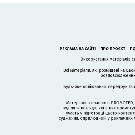
РЕКЛАМА НА САЙТІ
ПРО ПРОЄКТ
ПО
Використання матеріалів с
Всі матеріали, які розміщені на цьо
розповсюдженню в
Будь-яке копіювання, передрук та 
Матеріали з плашкою PROMOTED, 
поділяти погляди, які в них промо
участь у підготовці цього контенту
судження, оприлюднені у рекламних м