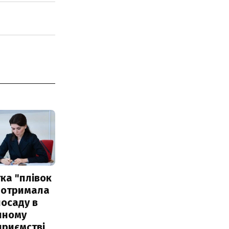
ка "плівок
 отримала
посаду в
чному
приємстві