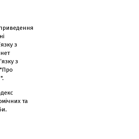
,
 приведення
ні
язку з
інет
’язку з
 "Про
".
одекс
мічних та
би.