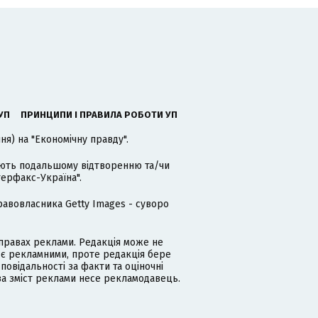
УП
ПРИНЦИПИ І ПРАВИЛА РОБОТИ УП
я) на "Економічну правду".
гають подальшому відтворенню та/чи
терфакс-Україна".
равовласника Getty Images - суворо
равах реклами. Редакція може не
 є рекламними, проте редакція бере
дповідальності за факти та оціночні
за зміст реклами несе рекламодавець.