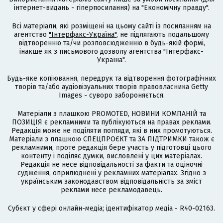
інтернет-видань - гіперпосилання) на "Економічну правду".
Всі матеріали, які розміщені на цьому сайті із посиланням на
агентство
"Інтерфакс-Україна"
, не підлягають подальшому
відтворенню та/чи розповсюдженню в будь-якій формі,
інакше як з письмового дозволу агентства "Інтерфакс-
Україна".
Будь-яке копіювання, передрук та відтворення фотографічних
творів та/або аудіовізуальних творів правовласника Getty
Images - суворо забороняється.
Матеріали з плашкою PROMOTED, НОВИНИ КОМПАНІЙ та
ПОЗИЦІЯ є рекламними та публікуються на правах реклами.
Редакція може не поділяти погляди, які в них промотуються.
Матеріали з плашкою СПЕЦПРОЄКТ та ЗА ПІДТРИМКИ також є
рекламними, проте редакція бере участь у підготовці цього
контенту і поділяє думки, висловлені у цих матеріалах.
Редакція не несе відповідальності за факти та оціночні
судження, оприлюднені у рекламних матеріалах. Згідно з
українським законодавством відповідальність за зміст
реклами несе рекламодавець.
Cубєкт у сфері онлайн-медіа; ідентифікатор медіа - R40-02163.