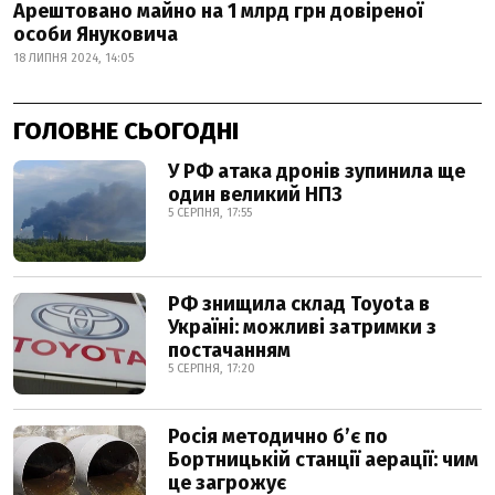
Арештовано майно на 1 млрд грн довіреної
особи Януковича
18 ЛИПНЯ 2024, 14:05
ГОЛОВНЕ СЬОГОДНІ
У РФ атака дронів зупинила ще
один великий НПЗ
5 СЕРПНЯ, 17:55
РФ знищила склад Toyota в
Україні: можливі затримки з
постачанням
5 СЕРПНЯ, 17:20
Росія методично б’є по
Бортницькій станції аерації: чим
це загрожує