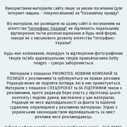
Використання матеріалів сайту лише за умови посилання (для
інтернет-видань - гіперпосилання) на "Економічну правду".
Всі матеріали, які розміщені на цьому сайті із посиланням на
агентство
"Інтерфакс-Україна"
, не підлягають подальшому
відтворенню та/чи розповсюдженню в будь-якій формі,
інакше як з письмового дозволу агентства "Інтерфакс-
Україна".
Будь-яке копіювання, передрук та відтворення фотографічних
творів та/або аудіовізуальних творів правовласника Getty
Images - суворо забороняється.
Матеріали з плашкою PROMOTED, НОВИНИ КОМПАНІЙ та
ПОЗИЦІЯ є рекламними та публікуються на правах реклами.
Редакція може не поділяти погляди, які в них промотуються.
Матеріали з плашкою СПЕЦПРОЄКТ та ЗА ПІДТРИМКИ також є
рекламними, проте редакція бере участь у підготовці цього
контенту і поділяє думки, висловлені у цих матеріалах.
Редакція не несе відповідальності за факти та оціночні
судження, оприлюднені у рекламних матеріалах. Згідно з
українським законодавством відповідальність за зміст
реклами несе рекламодавець.