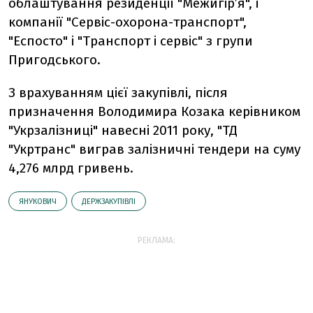
облаштування резиденції "Межигір’я", і
компанії "Сервіс-охорона-транспорт",
"Еспосто" і "Транспорт і сервіс" з групи
Пригодського.
З врахуванням цієї закупівлі, після
призначення Володимира Козака керівником
"Укрзалізниці" навесні 2011 року, "ТД
"Укртранс" виграв залізничні тендери на суму
4,276 млрд гривень.
ЯНУКОВИЧ
ДЕРЖЗАКУПІВЛІ
РЕКЛАМА: