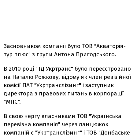
Засновником компанії було ТОВ "Акваторія-
тур плюс" з групи Антона Пригодського.
В 2010 році "ТД Укртранс" було переєстровано
на Наталю Рожкову, відому як член ревізійної
комісії ПАТ "Укртранслізинг" і заступник
директора з правових питань в корпорацiї
"МПС".
В свою чергу власниками ТОВ "Українська
перевізна компанія" через ланцюжок
компаній є "Укртранслізинг" і ТОВ "Донбаське