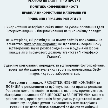
РЕКЛАМА НА САЙТІ
ПРО ПРОЄКТ
ПОЛІТИКА КОНФІДЕНЦІЙНОСТІ
ПРАВИЛА ВИКОРИСТАННЯ МАТЕРІАЛІВ УП
ПРИНЦИПИ І ПРАВИЛА РОБОТИ УП
Використання матеріалів сайту лише за умови посилання (для
інтернет-видань - гіперпосилання) на "Економічну правду".
Всі матеріали, які розміщені на цьому сайті із посиланням на
агентство
"Інтерфакс-Україна"
, не підлягають подальшому
відтворенню та/чи розповсюдженню в будь-якій формі,
інакше як з письмового дозволу агентства "Інтерфакс-
Україна".
Будь-яке копіювання, передрук та відтворення фотографічних
творів та/або аудіовізуальних творів правовласника Getty
Images - суворо забороняється.
Матеріали з плашкою PROMOTED, НОВИНИ КОМПАНІЙ та
ПОЗИЦІЯ є рекламними та публікуються на правах реклами.
Редакція може не поділяти погляди, які в них промотуються.
Матеріали з плашкою СПЕЦПРОЄКТ та ЗА ПІДТРИМКИ також є
рекламними, проте редакція бере участь у підготовці цього
контенту і поділяє думки, висловлені у цих матеріалах.
Редакція не несе відповідальності за факти та оціночні