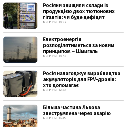
Росіяни знищили склади із
продукцією двох тютюнових
гігантів: чи буде дефіцит
6 СЕРПНЯ, 18:04
Електроенергія
розподілятиметься за новим
принципом – Шмигаль
6 СЕРПНЯ, 18:23
Росія налагоджує виробництво
акумуляторів для FPV-дронів:
хто допомагає
6 СЕРПНЯ, 17:30
Більша частина Львова
знеструмлена через аварію
6 СЕРПНЯ, 16:35