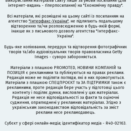
Використання матеріалів сайту лише за умови посилання (для
інтернет-видань - гіперпосилання) на "Економічну правду".
Всі матеріали, які розміщені на цьому сайті із посиланням на
агентство
"Інтерфакс-Україна"
, не підлягають подальшому
відтворенню та/чи розповсюдженню в будь-якій формі,
інакше як з письмового дозволу агентства "Інтерфакс-
Україна".
Будь-яке копіювання, передрук та відтворення фотографічних
творів та/або аудіовізуальних творів правовласника Getty
Images - суворо забороняється.
Матеріали з плашкою PROMOTED, НОВИНИ КОМПАНІЙ та
ПОЗИЦІЯ є рекламними та публікуються на правах реклами.
Редакція може не поділяти погляди, які в них промотуються.
Матеріали з плашкою СПЕЦПРОЄКТ та ЗА ПІДТРИМКИ також є
рекламними, проте редакція бере участь у підготовці цього
контенту і поділяє думки, висловлені у цих матеріалах.
Редакція не несе відповідальності за факти та оціночні
судження, оприлюднені у рекламних матеріалах. Згідно з
українським законодавством відповідальність за зміст
реклами несе рекламодавець.
Cубєкт у сфері онлайн-медіа; ідентифікатор медіа - R40-02163.