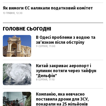
Як вимоги ЄС налякали податковий комітет
13 ТРАВНЯ, 12:30
ГОЛОВНЕ СЬОГОДНІ
В Одесі проблеми з водою та
звʼязком після обстрілу
9 СЕРПНЯ, 11:00
Китай закриває аеропорт і
зупиняє потяги через тайфун
"Дельфін"
8 СЕРПНЯ, 17:10
Компанію, яка невчасно
поставила дрони для ЗСУ,
покарали на 25 мільйонів