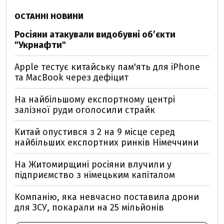
ОСТАННІ НОВИНИ
Росіяни атакували видобувні обʼєкти
"Укрнафти"
Apple тестує китайську пам'ять для iPhone
та MacBook через дефіцит
На найбільшому експортному центрі
залізної руди оголосили страйк
Китай опустився з 2 на 9 місце серед
найбільших експортних ринків Німеччини
На Житомирщині росіяни влучили у
підприємство з німецьким капіталом
Компанію, яка невчасно поставила дрони
для ЗСУ, покарали на 25 мільйонів