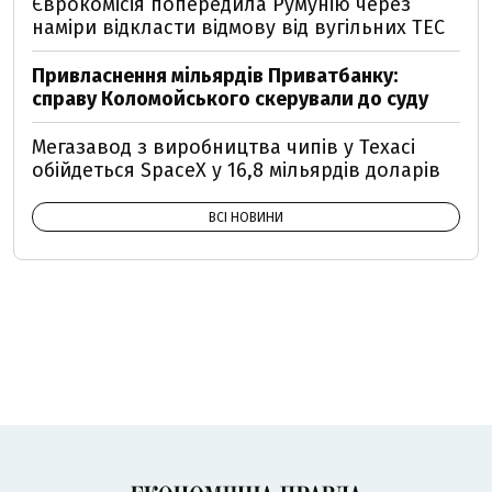
Єврокомісія попередила Румунію через
наміри відкласти відмову від вугільних ТЕС
Привласнення мільярдів Приватбанку:
справу Коломойського скерували до суду
Мегазавод з виробництва чипів у Техасі
обійдеться SpaceX у 16,8 мільярдів доларів
ВСІ НОВИНИ