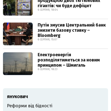
продукцією двох тютюнових
гігантів: чи буде дефіцит
6 СЕРПНЯ, 18:04
Путін змусив Центральний банк
знизити базову ставку –
Bloomberg
6 СЕРПНЯ, 15:07
Електроенергія
розподілятиметься за новим
принципом – Шмигаль
6 СЕРПНЯ, 18:23
ЯНУКОВИЧ
Реформи від бідності