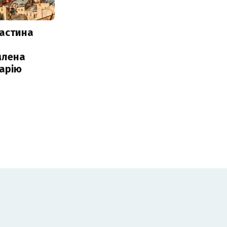
частина
млена
арію