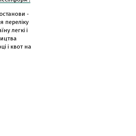
останови -
я переліку
ну легкі і
ництва
ці і квот на