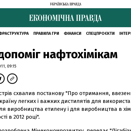
ФРАСТРУКТУРА
ПРАВИЛА ГРИ
ФІНАНСИ
СПЕЦПРОЄКТИ
ІНТЕР
допоміг нафтохімікам
1, 09:15
істрів схвалив постанову "Про отримання, ввезе
країну легких і важких дистилятів для використ
я виробництва етилену і для виробництва в хім
ті в 2012 році".
розроблена Мінекономрозвитку, передає
"Лігабiз