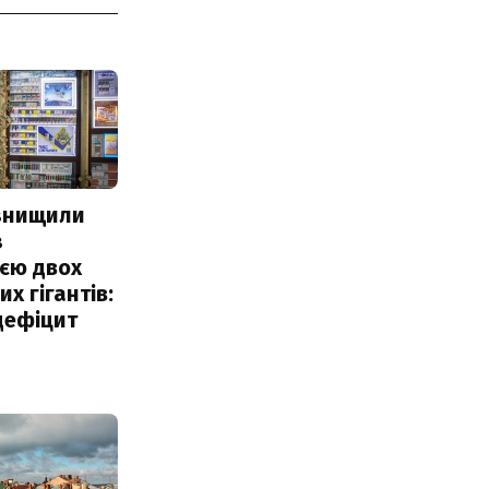
 знищили
з
єю двох
х гігантів:
дефіцит