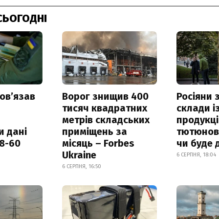
СЬОГОДНІ
овʼязав
Ворог знищив 400
Росіяни
тисяч квадратних
склади і
метрів складських
продукці
и дані
приміщень за
тютюнови
18-60
місяць – Forbes
чи буде 
Ukraine
6 СЕРПНЯ, 18:04
6 СЕРПНЯ, 16:50