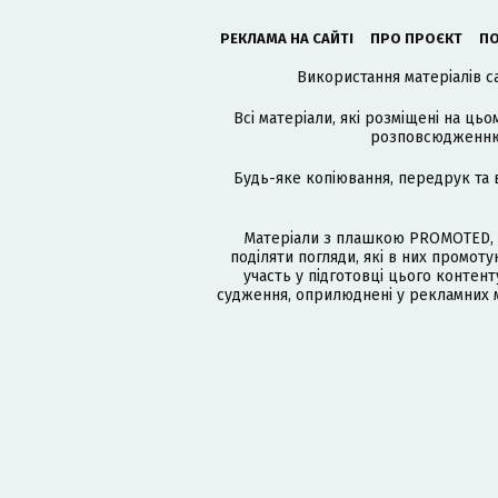
РЕКЛАМА НА САЙТІ
ПРО ПРОЄКТ
ПО
Використання матеріалів с
Всі матеріали, які розміщені на цьо
розповсюдженню в
Будь-яке копіювання, передрук та 
Матеріали з плашкою PROMOTED, 
поділяти погляди, які в них промо
участь у підготовці цього контенту
судження, оприлюднені у рекламних м