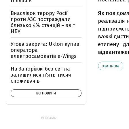
глядачів
Як повідомл
Внаслідок терору Росії
проти АЗС постраждали
реалізація 
близько 4% станцій – звіт
підприємств
НБУ
важкі дист
Угода закрита: Uklon купив
етилену і д
оператора
відвантаже
електросамокатів e-Wings
ХІМПРОМ
На Запоріжжі без світла
залишилися п'ять тисяч
споживачів
ВСІ НОВИНИ
РЕКЛАМА: