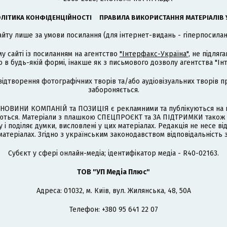
ЛІТИКА КОНФІДЕНЦІЙНОСТІ
ПРАВИЛА ВИКОРИСТАННЯ МАТЕРІАЛІВ 
айту лише за умови посилання (для інтернет-видань - гіперпосиланн
му сайті із посиланням на агентство
"Інтерфакс-Україна"
, не підля
 будь-якій формі, інакше як з письмового дозволу агентства "Ін
відтворення фотографічних творів та/або аудіовізуальних творів п
забороняється.
НОВИНИ КОМПАНІЙ та ПОЗИЦІЯ є рекламними та публікуються на п
туються. Матеріали з плашкою СПЕЦПРОЄКТ та ЗА ПІДТРИМКИ також
 і поділяє думки, висловлені у цих матеріалах. Редакція не несе ві
атеріалах. Згідно з українським законодавством відповідальність 
Cубєкт у сфері онлайн-медіа; ідентифікатор медіа - R40-02163.
ТОВ "УП Медіа Плюс"
Адреса: 01032, м. Київ, вул. Жилянська, 48, 50А
Телефон: +380 95 641 22 07