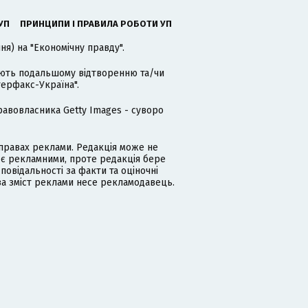
УП
ПРИНЦИПИ І ПРАВИЛА РОБОТИ УП
я) на "Економічну правду".
гають подальшому відтворенню та/чи
терфакс-Україна".
равовласника Getty Images - суворо
равах реклами. Редакція може не
 є рекламними, проте редакція бере
дповідальності за факти та оціночні
за зміст реклами несе рекламодавець.