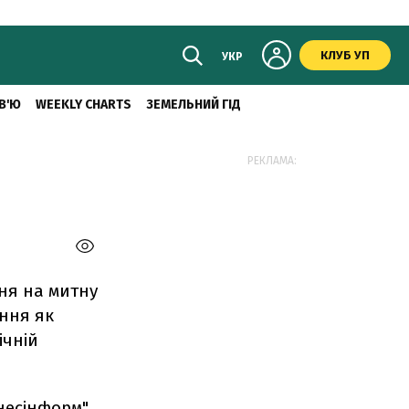
КЛУБ УП
УКР
В'Ю
WEEKLY CHARTS
ЗЕМЕЛЬНИЙ ГІД
РЕКЛАМА:
ння на митну
ання як
ічній
несінформ".