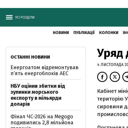
УСІ РОЗДІЛИ
НОВИНИ
ПУБЛІКАЦІЇ
КОЛОНКИ
ІН
Уряд 
ОСТАННІ НОВИНИ
4 ЛИСТОПАДА 201
Енергоатом відремонтував
п’ять енергоблоків АЕС
НБУ оцінив збитки від
Кабінет мін
зупинки морського
експорту в мільярди
територію У
доларів
сировини дл
промисловос
Фінал ЧС-2026 на Megogo
подивились 2,8 мільйона
Постанова 