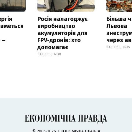
ргія
Росія налагоджує
Більша 
тиметься
виробництво
Львова
акумуляторів для
знестру
 –
FPV-дронів: хто
через ав
допомагає
6 СЕРПНЯ, 16:35
6 СЕРПНЯ, 17:30
© 2005-2026, ЕКОНОМІЧНА ПРАВДА