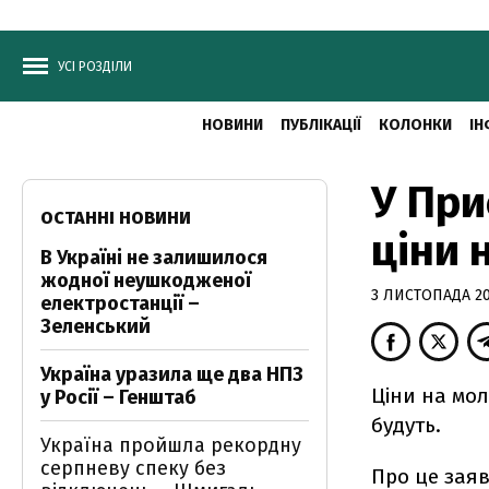
УСІ РОЗДІЛИ
НОВИНИ
ПУБЛІКАЦІЇ
КОЛОНКИ
ІН
У При
ОСТАННІ НОВИНИ
ціни 
В Україні не залишилося
жодної неушкодженої
3 ЛИСТОПАДА 201
електростанції –
Зеленський
Україна уразила ще два НПЗ
Ціни на мол
у Росії – Генштаб
будуть.
Україна пройшла рекордну
серпневу спеку без
Про це зая