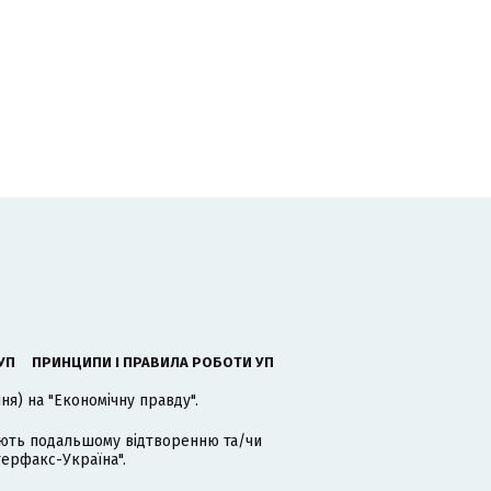
УП
ПРИНЦИПИ І ПРАВИЛА РОБОТИ УП
я) на "Економічну правду".
гають подальшому відтворенню та/чи
терфакс-Україна".