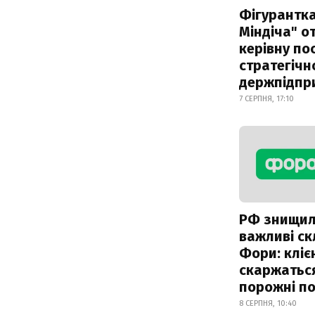
Фігурантка
Міндіча" 
керівну по
стратегічн
держпідпр
7 СЕРПНЯ, 17:10
РФ знищи
важливі с
Фори: кліє
скаржатьс
порожні по
8 СЕРПНЯ, 10:40