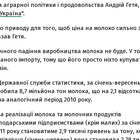
а аграрної політики і продовольства Андрій Гетя
Україна
".
о приводу для того, щоб ціна на молоко сильно 
азав Гетя.
чного падіння виробництва молока не буде. У то
ваного імпорту, тому що його просто ніхто купуват
ін.
ержавної служби статистики, за січень-вересень
обила 8,7 мільйона тон молока, що на 2,1 відсот
а аналогічний період 2010 року.
а реалізації молока та молочних продуктів
подарськими підприємствами (крім малих) за січ
11 року становитиме 2,9 тисячі гривень за тону, х
півріччя (січень-червень) вона становила 2,79 ти