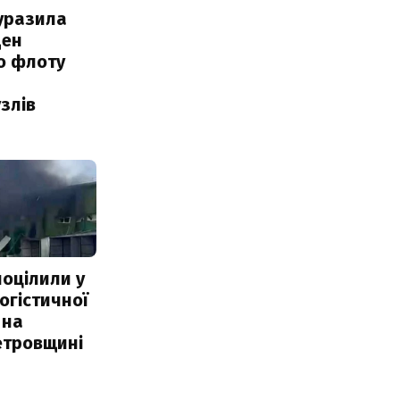
уразила
ден
о флоту
злів
поцілили у
огістичної
 на
етровщині