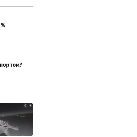
9%
спортом?