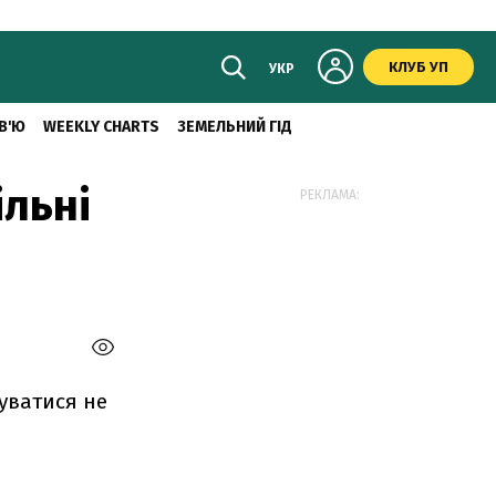
КЛУБ УП
УКР
В'Ю
WEEKLY CHARTS
ЗЕМЕЛЬНИЙ ГІД
льні
РЕКЛАМА:
щуватися не