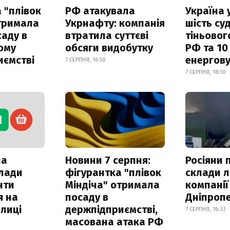
 "плівок
РФ атакувала
Україна 
отримала
Укрнафту: компанія
шість су
саду в
втратила суттєві
тіньовог
ому
обсяги видобутку
РФ та 10
иємстві
енергову
7 СЕРПНЯ, 16:50
7 СЕРПНЯ, 18:10
ла
Новини 7 серпня:
Росіяни 
клади
фігурантка "плівок
склади л
нти
Міндіча" отримала
компанії
я на
посаду в
Дніпроп
лиці
держпідприємстві,
7 СЕРПНЯ, 16:32
масована атака РФ