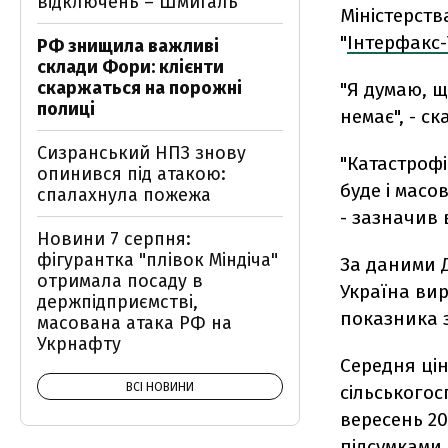
відключень – Шмигаль
Міністерств
"
Інтерфакс-
РФ знищила важливі
склади Фори: клієнти
скаржаться на порожні
"Я думаю, щ
полиці
немає", - ск
Сизранський НПЗ знову
"Катастрофі
опинився під атакою:
буде і масо
спалахнула пожежа
- зазначив в
Новини 7 серпня:
фігурантка "плівок Міндіча"
За даними Д
отримала посаду в
Україна вир
держпідприємстві,
показника з
масована атака РФ на
Укрнафту
Середня цін
ВСІ НОВИНИ
сільськогос
вересень 20
підсумками 