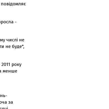
, повідомляє
зросла -
му числі не
и не буде",
 2011 року
ка менше
ень-
оча за
сячі