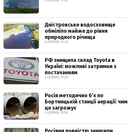
5 СЕРПНЯ, 17:55
Дністровське водосховище
обміліло майже до рівня
природного річища
5 СЕРПНЯ, 13:20
РФ знищила склад Toyota в
Україні: можливі затримки з
постачанням
5 СЕРПНЯ, 17:20
Росія методично б’є по
Бортницькій станції аерації: чим
це загрожує
5 СЕРПНЯ, 13:50
Росіяни повністю знищили