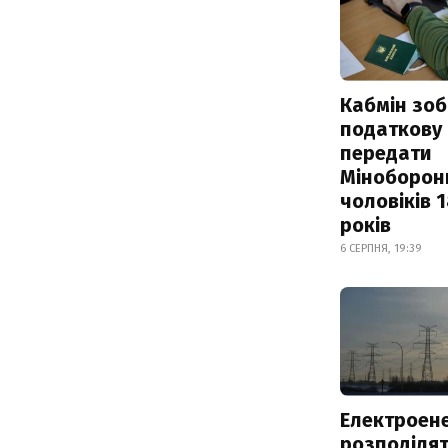
Кабмін зоб
податкову
передати
Міноборон
чоловіків 
років
6 СЕРПНЯ, 19:39
Електроене
розподіля