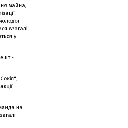
ння майна,
ізації
 молодої
ся взагалі
еться у
ешт -
Сокіл",
акції
оманда на
загалі