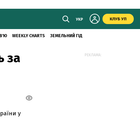
КЛУБ УП
УКР
В'Ю
WEEKLY CHARTS
ЗЕМЕЛЬНИЙ ГІД
ь за
РЕКЛАМА:
раїни у