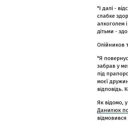
"І далі - в
слабке здор
алкоголем і
дітьми - здо
Олійников т
"Я повернус
забрав у ме
під прапоро
моєї дружини
відповідь. 
Як відомо, 
Данилюк по
відмовився