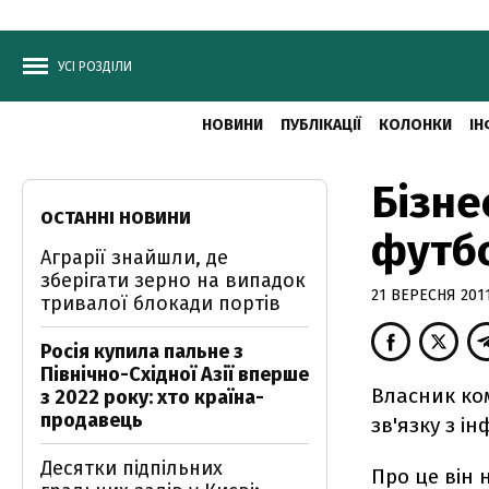
УСІ РОЗДІЛИ
НОВИНИ
ПУБЛІКАЦІЇ
КОЛОНКИ
ІН
Бізне
ОСТАННІ НОВИНИ
футбо
Аграрії знайшли, де
зберігати зерно на випадок
21 ВЕРЕСНЯ 2011
тривалої блокади портів
Росія купила пальне з
Північно-Східної Азії вперше
Власник ком
з 2022 року: хто країна-
продавець
зв'язку з і
Десятки підпільних
Про це він 