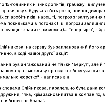
ло 15-годинних нічних допитів, грабежу і вилуче
справи, яку я будував п'ять років, повної деморал
їх співробітників, нарешті, погроз зґвалтування
ма покидьками в погонах (і ці погрози залишили
ї реакції - значить, їм можна)... Тепер вірю", - йд
Олійникова, на середу був запланований його ар
ивно, в ході нашої другої акції".
ання був ангажований не тільки "Беркут", але й "
а команда - можливу протидію з боку учасників 
имально жорстко", - написав він.
за словами Олійникова, паралельно була дана к
дружини, "яка, крім засновництва в компаніях, в
і в бізнесі не брала".