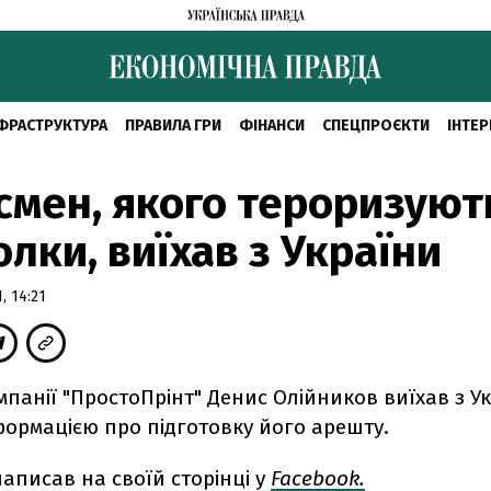
ФРАСТРУКТУРА
ПРАВИЛА ГРИ
ФІНАНСИ
СПЕЦПРОЄКТИ
ІНТЕР
смен, якого тероризуют
лки, виїхав з України
, 14:21
панії "ПростоПрінт" Денис Олійников виїхав з Ук
нформацією про підготовку його арешту.
написав на своїй сторінці у
Facebook.