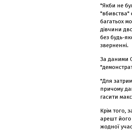
"Якби не бу
"вбивства" 
багатьох мо
дівчини дво
без будь-яко
зверненні.
За даними 
"демонстрат
"Для затрим
причому дан
гасити макс
Крім того, 
арешт його 
жодної участ