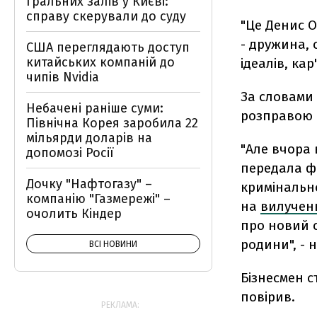
гральних залів у Києві:
справу скерували до суду
"Це Денис О
- дружина, с
США переглядають доступ
китайських компаній до
ідеалів, кар
чипів Nvidia
За словами 
Небачені раніше суми:
розправою н
Північна Корея заробила 22
мільярди доларів на
"Але вчора 
допомозі Росії
передала фа
Дочку "Нафтогазу" –
кримінально
компанію "Газмережі" –
на
вилученн
очолить Кіндер
про новий с
родини", - 
ВСІ НОВИНИ
Бізнесмен с
повірив.
РЕКЛАМА: