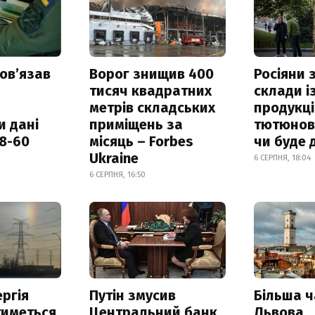
овʼязав
Ворог знищив 400
Росіяни
тисяч квадратних
склади і
метрів складських
продукці
и дані
приміщень за
тютюнови
18-60
місяць – Forbes
чи буде 
Ukraine
6 СЕРПНЯ, 18:04
6 СЕРПНЯ, 16:50
ргія
Путін змусив
Більша 
тиметься
Центральний банк
Львова