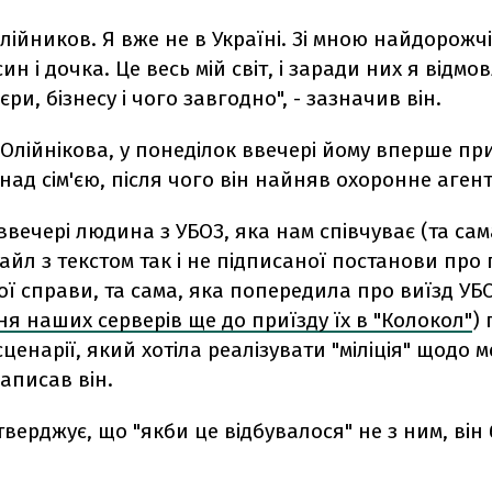
лійников. Я вже не в Україні. Зі мною найдорожч
ин і дочка. Це весь мій світ, і заради них я відмо
'єри, бізнесу і чого завгодно", - зазначив він.
Олійнікова, у понеділок ввечері йому вперше п
ад сім'єю, після чого він найняв охоронне агент
ввечері людина з УБОЗ, яка нам співчуває (та сам
йл з текстом так і не підписаної постанови пр
ї справи, та сама, яка попередила про виїзд УБ
я наших серверів ще до приїзду їх в "Колокол"
)
ценарії, який хотіла реалізувати "міліція" щодо ме
написав він.
тверджує, що "якби це відбувалося" не з ним, він