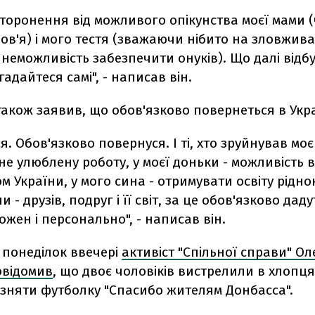
ідсторонення від можливого опікунства моєї мами 
ов'я) і мого тестя (зважаючи нібито на зловжив
 неможливість забезпечити онуків). Що далі відб
гадайтеся самі", - написав він.
акож заявив, що обов'язково повернеться в Укра
я. Обов'язково повернуся. І ті, хто зруйнував моє
не улюблену роботу, у моєї доньки - можливість 
м України, у мого сина - отримувати освіту рідно
 - друзів, подруг і її світ, за це обов'язково даду
Кожен і персонально", - написав він.
у понеділок ввечері
активіст "Спільної справи" О
відомив
, що двоє чоловіків вистрелили в хлопця
 зняти футболку "Спасибо жителям Донбасса".