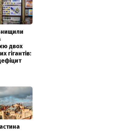
 знищили
з
єю двох
х гігантів:
дефіцит
частина