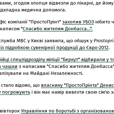
вами, згодом хлопця відвезли до лікарні, де йому
ідкладна медична допомога.
фіс компанії "ПростоПрінт"
захопив УБОЗ
нібито ч
 написом "
Спасибо жителям Донбасса...".
служба МВС у Києві заявила, що обшук у
Prostopri
із підробкою сувенірної продукції до Євро-2012
.
бійці спецпідрозділу міліції "Беркут" відбирали у т
а чашки
з написами "Спасибо жителям Донбасса",
алізували на Майдані Незалежності.
 стало відомо, що
власнику "ПростоПрінта" Денис
у погрожують
і він має намір вивезти свою сім'ю з
у вівторок
Управління по боротьбі з організовано