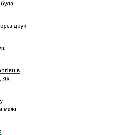
 була
ерез друк
nt
оргівців
 які
у
а межі
ю