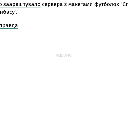
ю заарештувало
сервера з макетами футболок "С
нбасу".
 правда
РЕКЛАМА: