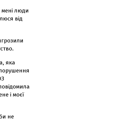
і мені люди
влюся від
ригрозили
ство.
а, яка
о порушення
ОЗ
 повідомила
не і моєї
 би не