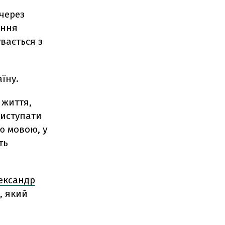
(через
ання
увається з
їну.
 життя,
виступати
ю мовою, у
ть
лександр
, який