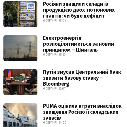
Росіяни знищили склади із
продукцією двох тютюнових
гігантів: чи буде дефіцит
6 СЕРПНЯ, 18:04
Електроенергія
розподілятиметься за новим
принципом – Шмигаль
6 СЕРПНЯ, 18:23
Путін змусив Центральний банк
знизити базову ставку –
Bloomberg
6 СЕРПНЯ, 15:07
PUMA оцінила втрати внаслідок
знищення Росією її складських
запасів
6 СЕРПНЯ, 14:00