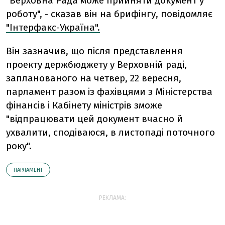
"Верховна Рада може прийняти документ у
роботу", - сказав він на брифiнгу, повідомляє
"Інтерфакс-Україна".
Вiн зазначив, що пiсля представлення
проекту держбюджету у Верховнiй радi,
запланованого на четвер, 22 вересня,
парламент разом iз фахiвцями з Мiнiстерства
фiнансiв i Кабiнету мiнiстрiв зможе
"вiдпрацювати цей документ вчасно й
ухвалити, сподiваюся, в листопадi поточного
року".
ПАРЛАМЕНТ
РЕКЛАМА: