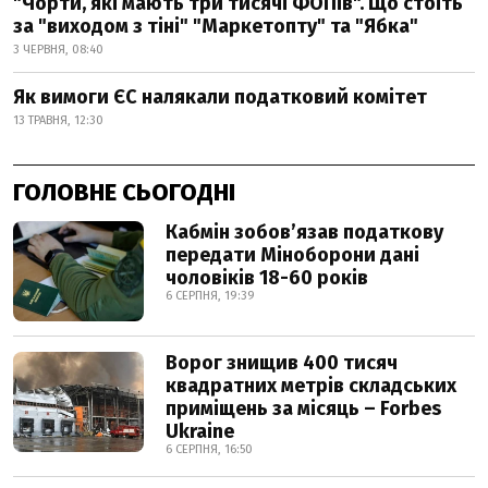
"Чорти, які мають три тисячі ФОПів". Що стоїть
за "виходом з тіні" "Маркетопту" та "Ябка"
3 ЧЕРВНЯ, 08:40
Як вимоги ЄС налякали податковий комітет
13 ТРАВНЯ, 12:30
ГОЛОВНЕ СЬОГОДНІ
Кабмін зобовʼязав податкову
передати Міноборони дані
чоловіків 18-60 років
6 СЕРПНЯ, 19:39
Ворог знищив 400 тисяч
квадратних метрів складських
приміщень за місяць – Forbes
Ukraine
6 СЕРПНЯ, 16:50