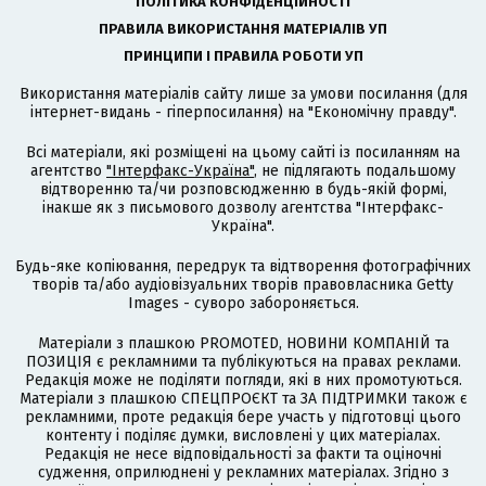
ПОЛІТИКА КОНФІДЕНЦІЙНОСТІ
ПРАВИЛА ВИКОРИСТАННЯ МАТЕРІАЛІВ УП
ПРИНЦИПИ І ПРАВИЛА РОБОТИ УП
Використання матеріалів сайту лише за умови посилання (для
інтернет-видань - гіперпосилання) на "Економічну правду".
Всі матеріали, які розміщені на цьому сайті із посиланням на
агентство
"Інтерфакс-Україна"
, не підлягають подальшому
відтворенню та/чи розповсюдженню в будь-якій формі,
інакше як з письмового дозволу агентства "Інтерфакс-
Україна".
Будь-яке копіювання, передрук та відтворення фотографічних
творів та/або аудіовізуальних творів правовласника Getty
Images - суворо забороняється.
Матеріали з плашкою PROMOTED, НОВИНИ КОМПАНІЙ та
ПОЗИЦІЯ є рекламними та публікуються на правах реклами.
Редакція може не поділяти погляди, які в них промотуються.
Матеріали з плашкою СПЕЦПРОЄКТ та ЗА ПІДТРИМКИ також є
рекламними, проте редакція бере участь у підготовці цього
контенту і поділяє думки, висловлені у цих матеріалах.
Редакція не несе відповідальності за факти та оціночні
судження, оприлюднені у рекламних матеріалах. Згідно з