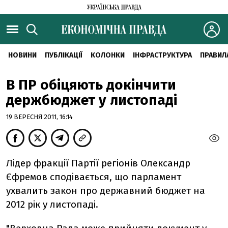
НОВИНИ
ПУБЛІКАЦІЇ
КОЛОНКИ
ІНФРАСТРУКТУРА
ПРАВИЛ
В ПР обіцяють докінчити
держбюджет у листопадi
19 ВЕРЕСНЯ 2011, 16:14
Лiдер фракцiї Партiї регiонiв Олександр
Єфремов сподiвається, що парламент
ухвалить закон про державний бюджет на
2012 рiк у листопадi.