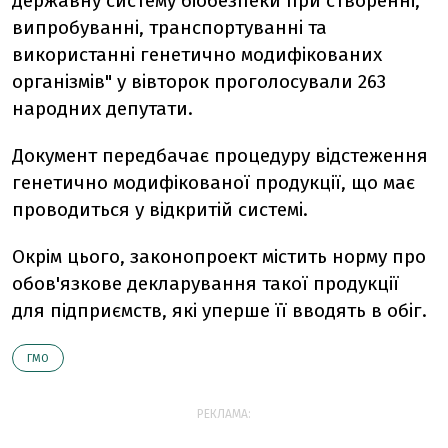
державну систему бiобезпеки при створеннi,
випробуваннi, транспортуваннi та
використаннi генетично модифiкованих
органiзмiв" у вiвторок проголосували 263
народних депутати.
Документ передбачає процедуру вiдстеження
генетично модифікованої продукції, що має
проводиться у вiдкритiй системi.
Окрім цього, законопроект містить норму про
обов'язкове декларування такої продукції
для підприємств, якi уперше її вводять в обiг.
ГМО
РЕКЛАМА: