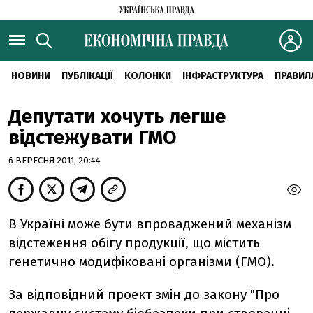
НОВИНИ
ПУБЛІКАЦІЇ
КОЛОНКИ
ІНФРАСТРУКТУРА
ПРАВИЛ
Депутати хочуть легше
відстежувати ГМО
6 ВЕРЕСНЯ 2011, 20:44
В Україні може бути впроваджений механiзм
вiдстеження обiгу продукцiї, що мiстить
генетично модифiкованi органiзми (ГМО).
За відповідний проект змiн до закону "Про