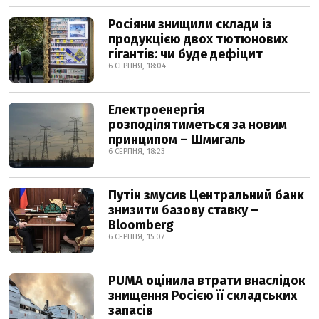
Росіяни знищили склади із
продукцією двох тютюнових
гігантів: чи буде дефіцит
6 СЕРПНЯ, 18:04
Електроенергія
розподілятиметься за новим
принципом – Шмигаль
6 СЕРПНЯ, 18:23
Путін змусив Центральний банк
знизити базову ставку –
Bloomberg
6 СЕРПНЯ, 15:07
PUMA оцінила втрати внаслідок
знищення Росією її складських
запасів