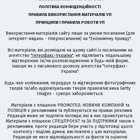
ПОЛІТИКА КОНФІДЕНЦІЙНОСТІ
ПРАВИЛА ВИКОРИСТАННЯ МАТЕРІАЛІВ УП
ПРИНЦИПИ І ПРАВИЛА РОБОТИ УП
Використання матеріалів сайту лише за умови посилання (для
інтернет-видань - гіперпосилання) на "Економічну правду".
Всі матеріали, які розміщені на цьому сайті із посиланням на
агентство
"Інтерфакс-Україна"
, не підлягають подальшому
відтворенню та/чи розповсюдженню в будь-якій формі,
інакше як з письмового дозволу агентства "Інтерфакс-
Україна".
Будь-яке копіювання, передрук та відтворення фотографічних
творів та/або аудіовізуальних творів правовласника Getty
Images - суворо забороняється.
Матеріали з плашкою PROMOTED, НОВИНИ КОМПАНІЙ та
ПОЗИЦІЯ є рекламними та публікуються на правах реклами.
Редакція може не поділяти погляди, які в них промотуються.
Матеріали з плашкою СПЕЦПРОЄКТ та ЗА ПІДТРИМКИ також є
рекламними, проте редакція бере участь у підготовці цього
контенту і поділяє думки, висловлені у цих матеріалах.
Редакція не несе відповідальності за факти та оціночні