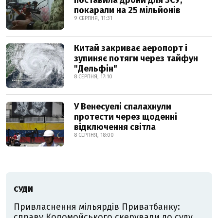
поставила дрони для ЗСУ,
покарали на 25 мільйонів
9 СЕРПНЯ, 11:31
Китай закриває аеропорт і
зупиняє потяги через тайфун
"Дельфін"
8 СЕРПНЯ, 17:10
У Венесуелі спалахнули
протести через щоденні
відключення світла
8 СЕРПНЯ, 18:00
СУДИ
Привласнення мільярдів Приватбанку:
справу Коломойського скерували до суду