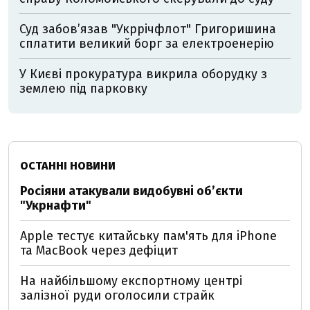
Суд забов’язав "Укррічфлот" Григоришина
сплатити великий борг за електроенерію
У Києві прокуратура викрила оборудку з
землею під парковку
ОСТАННІ НОВИНИ
Росіяни атакували видобувні обʼєкти
"Укрнафти"
Apple тестує китайську пам'ять для iPhone
та MacBook через дефіцит
На найбільшому експортному центрі
залізної руди оголосили страйк