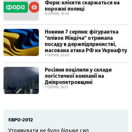
Фори: клієнти скаржаться на
порожні полиці
8 СЕРПНЯ, 10:40
Новини 7 серпня: фігурантка
"плівок Міндіча" отримала
посаду в держпідприємстві,
масована атака РФ на Укрнафту
7 СЕРПНЯ, 20:00
Росіяни поцілили у склади
логістичної компанії на
Дніпропетровщині
7 СЕРПНЯ, 16:32
ЄВРО-2012
Утримувати не було більше сил