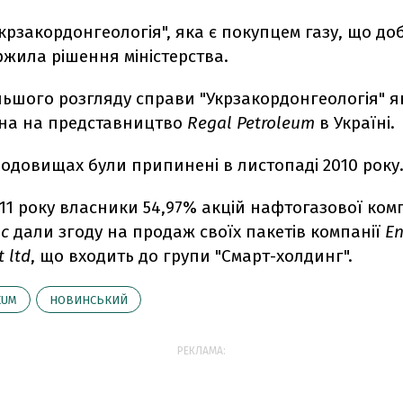
крзакордонгеологія", яка є покупцем газу, що до
ржила рішення міністерства.
льшого розгляду справи "Укрзакордонгеологія" 
ена на представництво
Regal Petroleum
в Україні.
одовищах були припинені в листопаді 2010 року
011 року власники 54,97% акцій нафтогазової ком
lc
дали згоду на продаж своїх пакетів компанії
En
 ltd
, що входить до групи "Смарт-холдинг".
EUM
НОВИНСЬКИЙ
РЕКЛАМА: