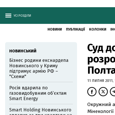
УСІ РОЗДІЛИ
НОВИНИ
ПУБЛІКАЦІЇ
КОЛОНКИ
ІН
Суд д
НОВИНСЬКИЙ
розр
Бізнес родини екснардепа
Новинського у Криму
Полт
підтримує армію РФ –
"Схеми"
11 ЛИПНЯ 2011, 
Росія вдарила по
газовидобувним об’єктам
Smart Energy
Окружний а
Smart Holding Новинського
Мінекології