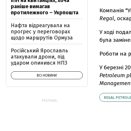
ІПН на квитанціях, хоча
раніше вимагав
Компанія "У
протилежного – Укрпошта
Regal
, оска
Нафта відреагувала на
прогрес у переговорах
У ході пода
щодо маршрутів Ормуза
була замін
Російський Ярославль
Роботи на р
атакували дрони, під
ударом опинився НПЗ
У березні 2
Petroleum p
ВСІ НОВИНИ
Management
REGAL PETROL
РЕКЛАМА: