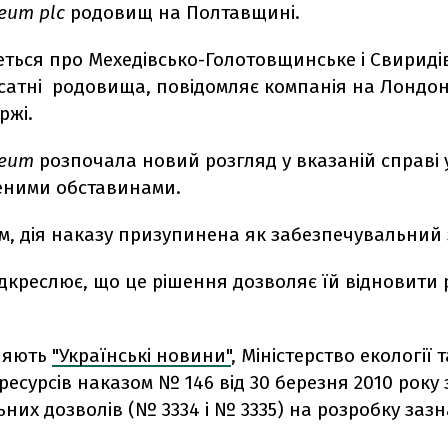
leum plc
родовищ на Полтавщині.
еться про Мехедівсько-Голотовщинське і Свириді
сатні родовища, повідомляє компанія на Лондон
ржі.
leum
розпочала новий розгляд у вказаній справі у
ними обставинами.
, дія наказу призупинена як забезпечувальний з
дкреслює, що це рішення дозволяє їй відновити
ляють
"Українські новини"
, Міністерство екології т
есурсів наказом № 146 від 30 березня 2010 року
ьних дозволів (№ 3334 і № 3335) на розробку заз