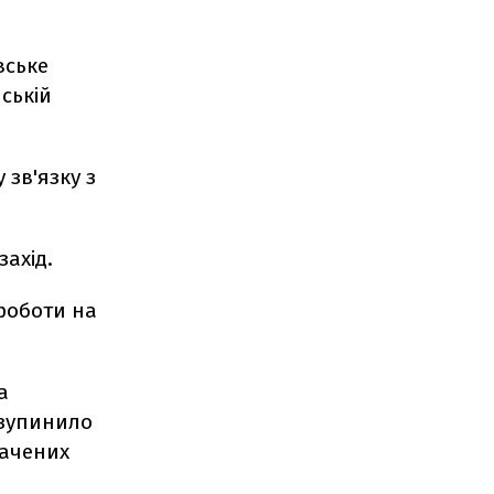
вське
ській
 зв'язку з
ахід.
 роботи на
а
 зупинило
начених