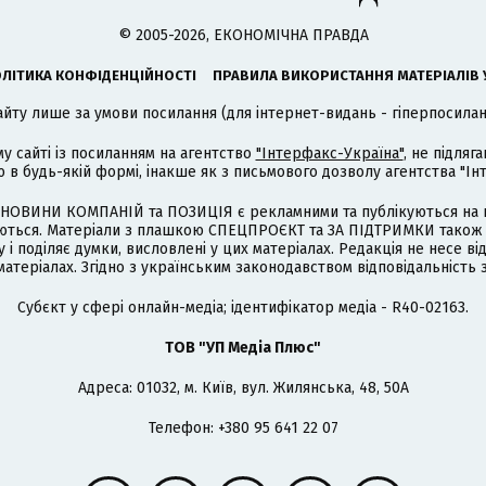
© 2005-2026, ЕКОНОМІЧНА ПРАВДА
ЛІТИКА КОНФІДЕНЦІЙНОСТІ
ПРАВИЛА ВИКОРИСТАННЯ МАТЕРІАЛІВ 
айту лише за умови посилання (для інтернет-видань - гіперпосиланн
му сайті із посиланням на агентство
"Інтерфакс-Україна"
, не підля
 будь-якій формі, інакше як з письмового дозволу агентства "Ін
НОВИНИ КОМПАНІЙ та ПОЗИЦІЯ є рекламними та публікуються на п
туються. Матеріали з плашкою СПЕЦПРОЄКТ та ЗА ПІДТРИМКИ також
 і поділяє думки, висловлені у цих матеріалах. Редакція не несе ві
атеріалах. Згідно з українським законодавством відповідальність 
Cубєкт у сфері онлайн-медіа; ідентифікатор медіа - R40-02163.
ТОВ "УП Медіа Плюс"
Адреса: 01032, м. Київ, вул. Жилянська, 48, 50А
Телефон: +380 95 641 22 07