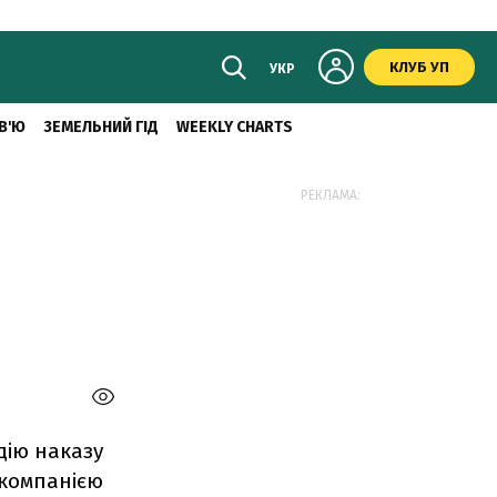
КЛУБ УП
УКР
В'Ю
ЗЕМЕЛЬНИЙ ГІД
WEEKLY CHARTS
РЕКЛАМА:
дію наказу
 компанією