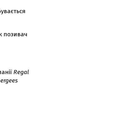
бувається
як позивач
.
панії
Regal
ergees