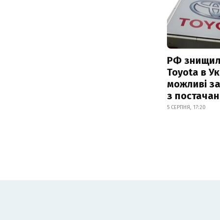
РФ знищил
Toyota в Ук
можливі з
з постача
5 СЕРПНЯ, 17:20