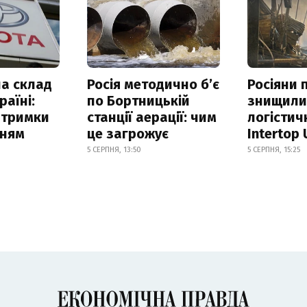
а склад
Росія методично б’є
Росіяни 
раїні:
по Бортницькій
знищил
атримки
станції аерації: чим
логістич
нням
це загрожує
Intertop 
5 СЕРПНЯ, 13:50
5 СЕРПНЯ, 15:25