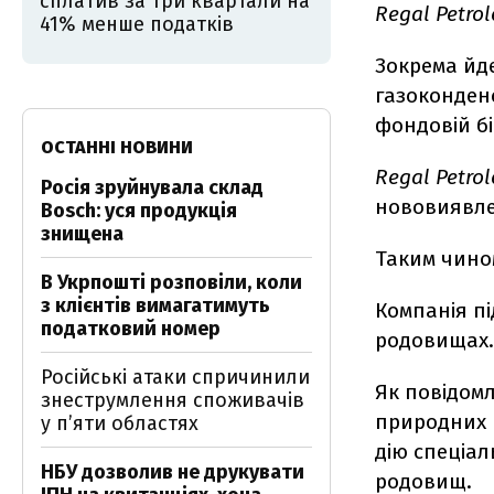
сплатив за три квартали на
Regal Petro
41% менше податків
Зокрема йд
газоконден
фондовій бі
ОСТАННІ НОВИНИ
Regal Petro
Росія зруйнувала склад
нововиявле
Bosch: уся продукція
знищена
Таким чином
В Укрпошті розповіли, коли
з клієнтів вимагатимуть
Компанія пі
податковий номер
родовищах.
Російські атаки спричинили
Як повідом
знеструмлення споживачів
природних р
у п’яти областях
дію спеціал
НБУ дозволив не друкувати
родовищ.