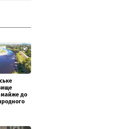
ське
вище
 майже до
иродного