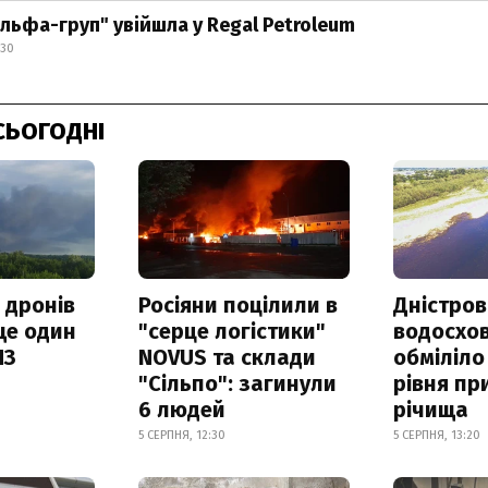
Альфа-груп" увійшла у Regal Petroleum
:30
СЬОГОДНІ
 дронів
Росіяни поцілили в
Дністров
ще один
"серце логістики"
водосхо
ПЗ
NOVUS та склади
обміліло
"Сільпо": загинули
рівня пр
6 людей
річища
5 СЕРПНЯ, 12:30
5 СЕРПНЯ, 13:20