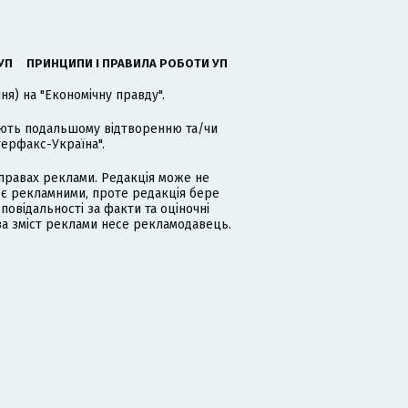
УП
ПРИНЦИПИ І ПРАВИЛА РОБОТИ УП
я) на "Економічну правду".
гають подальшому відтворенню та/чи
терфакс-Україна".
равах реклами. Редакція може не
 є рекламними, проте редакція бере
дповідальності за факти та оціночні
за зміст реклами несе рекламодавець.