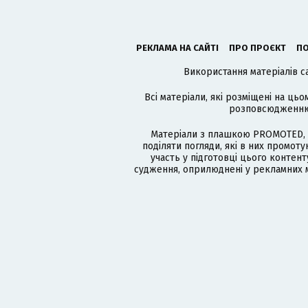
РЕКЛАМА НА САЙТІ
ПРО ПРОЄКТ
ПО
Використання матеріалів с
Всі матеріали, які розміщені на цьо
розповсюдженню в
Матеріали з плашкою PROMOTED, 
поділяти погляди, які в них промо
участь у підготовці цього контенту
судження, оприлюднені у рекламних м