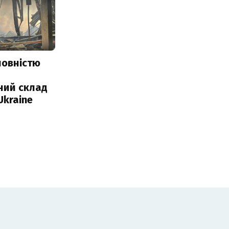
повністю
и
ний склад
Ukraine