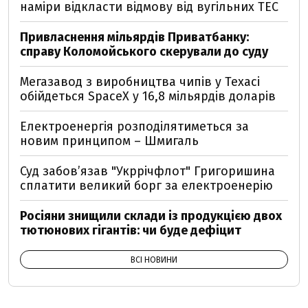
наміри відкласти відмову від вугільних ТЕС
Привласнення мільярдів Приватбанку:
справу Коломойського скерували до суду
Мегазавод з виробництва чипів у Техасі
обійдеться SpaceX у 16,8 мільярдів доларів
Електроенергія розподілятиметься за
новим принципом – Шмигаль
Суд забов’язав "Укррічфлот" Григоришина
сплатити великий борг за електроенерію
Росіяни знищили склади із продукцією двох
тютюнових гігантів: чи буде дефіцит
ВСІ НОВИНИ