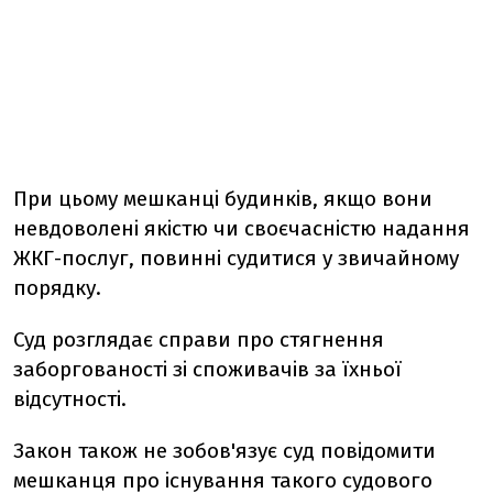
При цьому мешканцi будинкiв, якщо вони
невдоволенi якiстю чи своєчаснiстю надання
ЖКГ-послуг, повинні судитися у звичайному
порядку.
Суд розглядає справи про стягнення
заборгованостi зi споживачiв за їхньої
вiдсутностi.
Закон також не зобов'язує суд повiдомити
мешканця про iснування такого судового