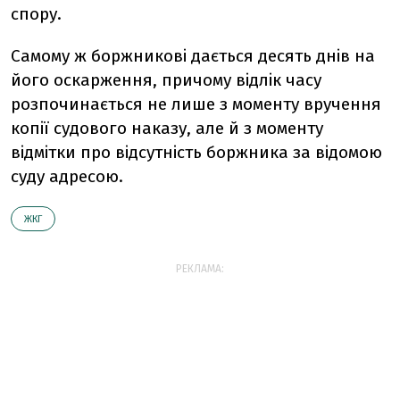
спору.
Самому ж боржниковi дається десять днiв на
його оскарження, причому вiдлiк часу
розпочинається не лише з моменту вручення
копiї судового наказу, але й з моменту
вiдмiтки про вiдсутнiсть боржника за вiдомою
суду адресою.
ЖКГ
РЕКЛАМА: