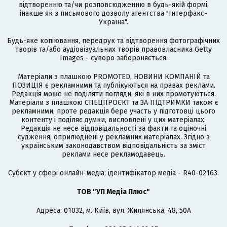
відтворенню та/чи розповсюдженню в будь-якій формі,
інакше як з письмового дозволу агентства "Інтерфакс-
Україна".
Будь-яке копіювання, передрук та відтворення фотографічних
творів та/або аудіовізуальних творів правовласника Getty
Images - суворо забороняється.
Матеріали з плашкою PROMOTED, НОВИНИ КОМПАНІЙ та
ПОЗИЦІЯ є рекламними та публікуються на правах реклами.
Редакція може не поділяти погляди, які в них промотуються.
Матеріали з плашкою СПЕЦПРОЄКТ та ЗА ПІДТРИМКИ також є
рекламними, проте редакція бере участь у підготовці цього
контенту і поділяє думки, висловлені у цих матеріалах.
Редакція не несе відповідальності за факти та оціночні
судження, оприлюднені у рекламних матеріалах. Згідно з
українським законодавством відповідальність за зміст
реклами несе рекламодавець.
Cубєкт у сфері онлайн-медіа; ідентифікатор медіа - R40-02163.
ТОВ "УП Медіа Плюс"
Адреса: 01032, м. Київ, вул. Жилянська, 48, 50А