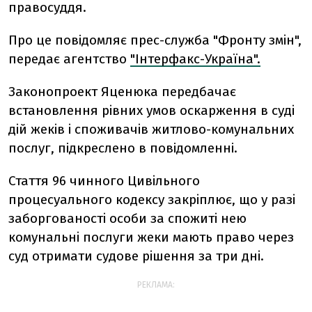
правосуддя.
Про це повідомляє прес-служба "Фронту змiн",
передає агентство
"Інтерфакс-Україна".
Законопроект Яценюка передбачає
встановлення рiвних умов оскарження в судi
дiй жекiв i споживачiв житлово-комунальних
послуг, підкреслено в повідомленні.
Стаття 96 чинного Цивiльного
процесуального кодексу закрiплює, що у разi
заборгованостi особи за спожитi нею
комунальнi послуги жеки мають право через
суд отримати судове рiшення за три днi.
РЕКЛАМА: