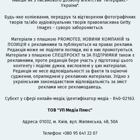
інакше як з письмового дозволу агентства "Інтерфакс-
Україна".
Будь-яке копіювання, передрук та відтворення фотографічних
творів та/або аудіовізуальних творів правовласника Getty
Images - суворо забороняється.
Матеріали з плашкою PROMOTED, НОВИНИ КОМПАНІЙ та
ПОЗИЦІЯ є рекламними та публікуються на правах реклами.
Редакція може не поділяти погляди, які в них промотуються.
Матеріали з плашкою СПЕЦПРОЄКТ та ЗА ПІДТРИМКИ також є
рекламними, проте редакція бере участь у підготовці цього
контенту і поділяє думки, висловлені у цих матеріалах.
Редакція не несе відповідальності за факти та оціночні
судження, оприлюднені у рекламних матеріалах. Згідно з
українським законодавством відповідальність за зміст
реклами несе рекламодавець.
Cубєкт у сфері онлайн-медіа; ідентифікатор медіа - R40-02163.
ТОВ "УП Медіа Плюс"
Адреса: 01032, м. Київ, вул. Жилянська, 48, 50А
Телефон: +380 95 641 22 07