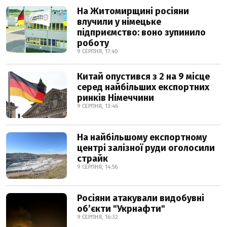
На Житомирщині росіяни
влучили у німецьке
підприємство: воно зупинило
роботу
9 СЕРПНЯ, 17:40
Китай опустився з 2 на 9 місце
серед найбільших експортних
ринків Німеччини
9 СЕРПНЯ, 13:46
На найбільшому експортному
центрі залізної руди оголосили
страйк
9 СЕРПНЯ, 14:56
Росіяни атакували видобувні
обʼєкти "Укрнафти"
9 СЕРПНЯ, 16:32