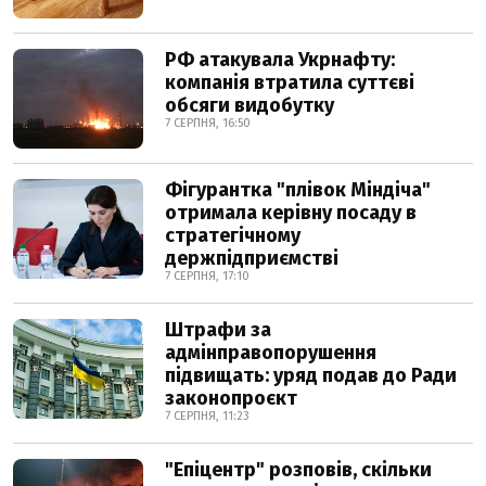
РФ атакувала Укрнафту:
компанія втратила суттєві
обсяги видобутку
7 СЕРПНЯ, 16:50
Фігурантка "плівок Міндіча"
отримала керівну посаду в
стратегічному
держпідприємстві
7 СЕРПНЯ, 17:10
Штрафи за
адмінправопорушення
підвищать: уряд подав до Ради
законопроєкт
7 СЕРПНЯ, 11:23
"Епіцентр" розповів, скільки