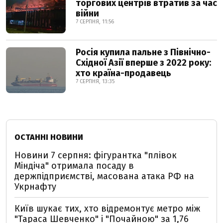
торгових центрів втратив за час
війни
7 СЕРПНЯ, 11:56
Росія купила пальне з Північно-
Східної Азії вперше з 2022 року:
хто країна-продавець
7 СЕРПНЯ, 13:35
ОСТАННІ НОВИНИ
Новини 7 серпня: фігурантка "плівок
Міндіча" отримала посаду в
держпідприємстві, масована атака РФ на
Укрнафту
Київ шукає тих, хто відремонтує метро між
"Тараса Шевченко" і "Почайною" за 1,76