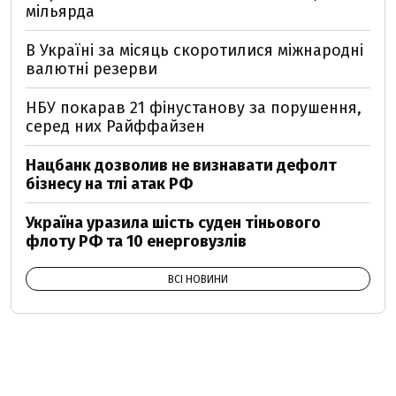
мільярда
В Україні за місяць скоротилися міжнародні
валютні резерви
НБУ покарав 21 фінустанову за порушення,
серед них Райффайзен
Нацбанк дозволив не визнавати дефолт
бізнесу на тлі атак РФ
Україна уразила шість суден тіньового
флоту РФ та 10 енерговузлів
ВСІ НОВИНИ