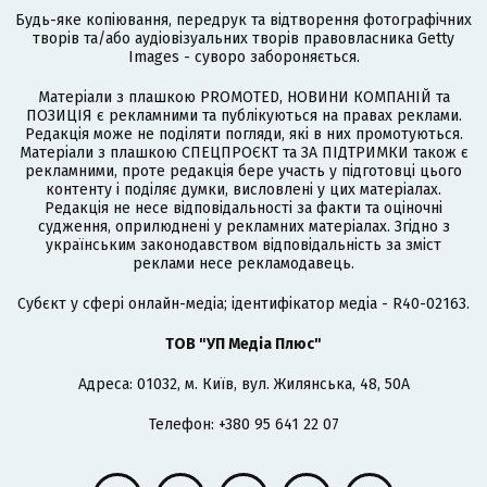
Будь-яке копіювання, передрук та відтворення фотографічних
творів та/або аудіовізуальних творів правовласника Getty
Images - суворо забороняється.
Матеріали з плашкою PROMOTED, НОВИНИ КОМПАНІЙ та
ПОЗИЦІЯ є рекламними та публікуються на правах реклами.
Редакція може не поділяти погляди, які в них промотуються.
Матеріали з плашкою СПЕЦПРОЄКТ та ЗА ПІДТРИМКИ також є
рекламними, проте редакція бере участь у підготовці цього
контенту і поділяє думки, висловлені у цих матеріалах.
Редакція не несе відповідальності за факти та оціночні
судження, оприлюднені у рекламних матеріалах. Згідно з
українським законодавством відповідальність за зміст
реклами несе рекламодавець.
Cубєкт у сфері онлайн-медіа; ідентифікатор медіа - R40-02163.
ТОВ "УП Медіа Плюс"
Адреса: 01032, м. Київ, вул. Жилянська, 48, 50А
Телефон: +380 95 641 22 07