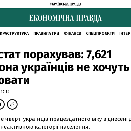
ФРАСТРУКТУРА
ПРАВИЛА ГРИ
ФІНАНСИ
СПЕЦПРОЄКТИ
ІНТЕР
тат порахував: 7,621
она українців не хочуть
ювати
17:14
е чверті українців працездатного віку віднесені 
 неактивною категорії населення.