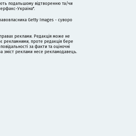
гають подальшому відтворенню та/чи
терфакс-Україна".
равовласника Getty Images - суворо
равах реклами. Редакція може не
 є рекламними, проте редакція бере
дповідальності за факти та оціночні
за зміст реклами несе рекламодавець.