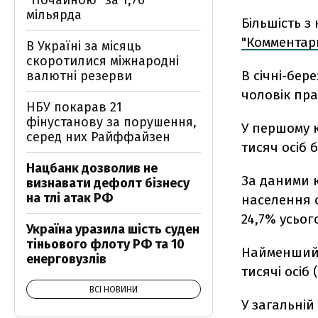
"Почайною" за 1,76
мільярда
Більшість з
"Комментар
В Україні за місяць
скоротилися міжнародні
В січні-бер
валютні резерви
чоловік пра
НБУ покарав 21
фінустанову за порушення,
У першому к
серед них Райффайзен
тисяч осіб б
Нацбанк дозволив не
За даними к
визнавати дефолт бізнесу
на тлі атак РФ
населення с
24,7% усьог
Україна уразила шість суден
тіньового флоту РФ та 10
Найменший п
енерговузлів
тисячі осіб 
ВСІ НОВИНИ
У загальній