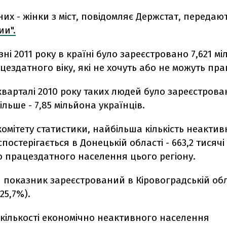
 них - жінки з міст, повідомляє Держстат, передаю
ии".
езні 2011 року в країні було зареєстровано 7,621 м
цездатного віку, які не хочуть або не можуть пр
варталі 2010 року таких людей було зареєстрова
ільше - 7,85 мільйона українців.
омітету статистики, найбільша кількість неактив
постерігається в Донецькій області - 663,2 тисячі 
о працездатного населення цього регіону.
оказник зареєстрований в Кіровоградській облас
(25,7%).
 кількості економічно неактивного населення