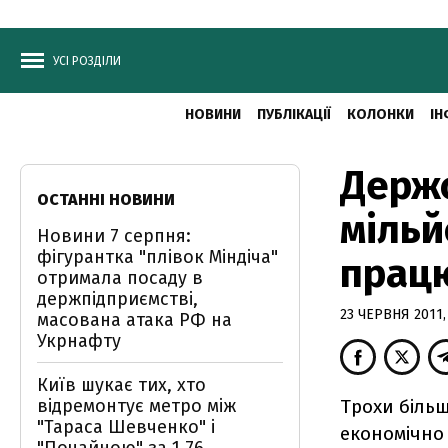
УСІ РОЗДІЛИ
НОВИНИ
ПУБЛІКАЦІЇ
КОЛОНКИ
ІН
Держс
ОСТАННІ НОВИНИ
мільй
Новини 7 серпня:
фігурантка "плівок Міндіча"
прац
отримала посаду в
держпідприємстві,
23 ЧЕРВНЯ 2011, 
масована атака РФ на
Укрнафту
Київ шукає тих, хто
відремонтує метро між
Трохи більш
"Тараса Шевченко" і
економічно