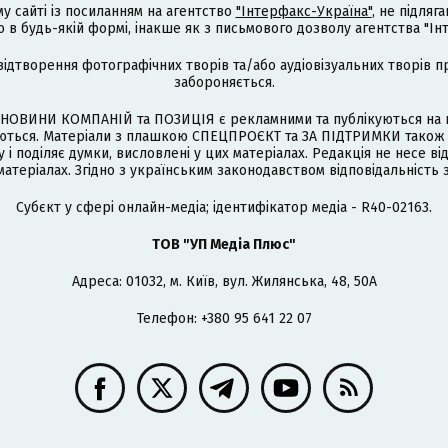
му сайті із посиланням на агентство
"Інтерфакс-Україна"
, не підля
 будь-якій формі, інакше як з письмового дозволу агентства "Ін
відтворення фотографічних творів та/або аудіовізуальних творів п
забороняється.
НОВИНИ КОМПАНІЙ та ПОЗИЦІЯ є рекламними та публікуються на п
туються. Матеріали з плашкою СПЕЦПРОЄКТ та ЗА ПІДТРИМКИ також
 і поділяє думки, висловлені у цих матеріалах. Редакція не несе ві
атеріалах. Згідно з українським законодавством відповідальність 
Cубєкт у сфері онлайн-медіа; ідентифікатор медіа - R40-02163.
ТОВ "УП Медіа Плюс"
Адреса: 01032, м. Київ, вул. Жилянська, 48, 50А
Телефон: +380 95 641 22 07