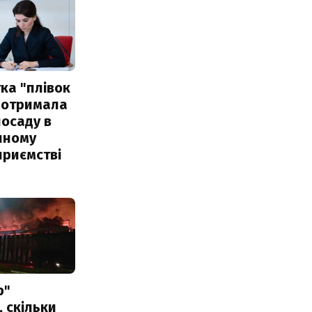
ка "плівок
 отримала
посаду в
чному
приємстві
р"
, скільки