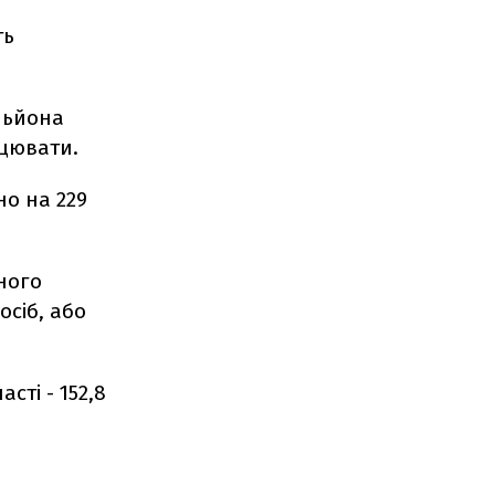
ть
ільйона
ацювати.
но на 229
ного
осіб, або
ті - 152,8