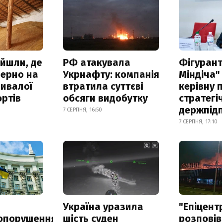
айшли, де
РФ атакувала
Фігурант
зерно на
Укрнафту: компанія
Міндіча"
ривалої
втратила суттєві
керівну 
ртів
обсяги видобутку
стратегі
держпід
7 СЕРПНЯ, 16:50
7 СЕРПНЯ, 17:10
а
Україна уразила
"Епіцент
опорушення
шість суден
розповів