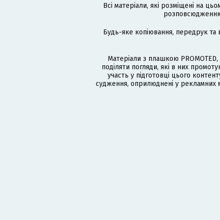
Всі матеріали, які розміщені на цьо
розповсюдженню в
Будь-яке копіювання, передрук та 
Матеріали з плашкою PROMOTED, 
поділяти погляди, які в них промо
участь у підготовці цього контенту
судження, оприлюднені у рекламних м