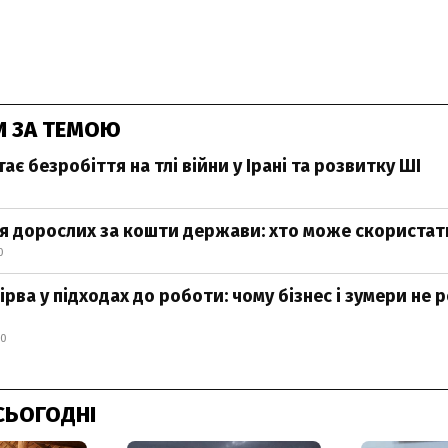
И ЗА ТЕМОЮ
тає безробіття на тлі війни у Ірані та розвитку ШІ
я дорослих за кошти держави: хто може скористати
0
рва у підходах до роботи: чому бізнес і зумери не 
00
СЬОГОДНІ