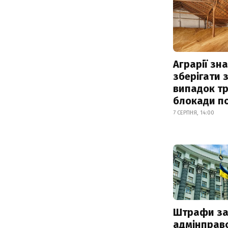
Аграрії зн
зберігати 
випадок т
блокади по
7 СЕРПНЯ, 14:00
Штрафи з
адмінправ