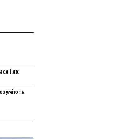
ся і як
розуміють