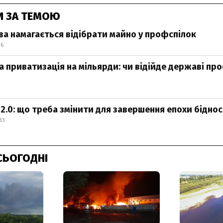
И ЗА ТЕМОЮ
а намагається відібрати майно у профспілок
16
 приватизація на мільярди: чи відійде державі пр
2.0: що треба змінити для завершення епохи біднос
33
СЬОГОДНІ