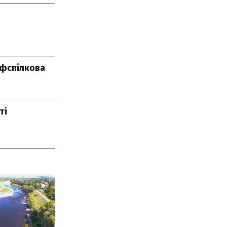
офспілкова
ті