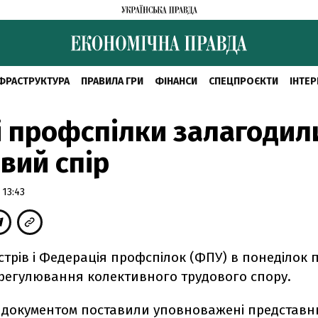
ФРАСТРУКТУРА
ПРАВИЛА ГРИ
ФІНАНСИ
СПЕЦПРОЄКТИ
ІНТЕР
і профспілки залагодил
вий спір
 13:43
істрів і Федерація профспілок (ФПУ) в понеділок 
врегулювання колективного трудового спору.
д документом поставили уповноважені представни