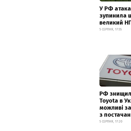
У РФ атака
зупинила 
великий Н
5 СЕРПНЯ, 17:55
РФ знищил
Toyota в Ук
можливі з
з постача
5 СЕРПНЯ, 17:20