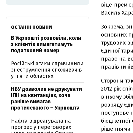
віце-прем'є
Василь Хара
Зокрема, зн
ОСТАННІ НОВИНИ
основних пр
В Укрпошті розповіли, коли
трудових ві
з клієнтів вимагатимуть
податковий номер
Єдиної тар
право на в
Російські атаки спричинили
працівників
знеструмлення споживачів
у п’яти областях
Сторони та
2012 рік сп
НБУ дозволив не друкувати
ІПН на квитанціях, хоча
в ньому зб
раніше вимагав
розряду Єди
протилежного – Укрпошта
поступове 
бюджетної 
Нафта відреагувала на
прогрес у переговорах
рішеннями К