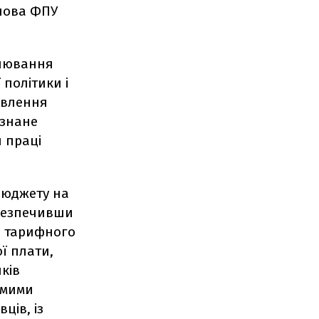
олова ФПУ
улювання
 політики і
новлення
изнане
 праці
бюджету на
абезпечивши
о тарифного
ої плати,
ків
емими
ців, із