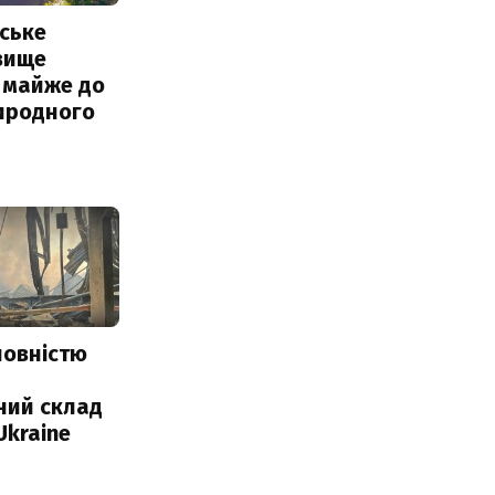
ське
вище
 майже до
иродного
повністю
и
ний склад
Ukraine