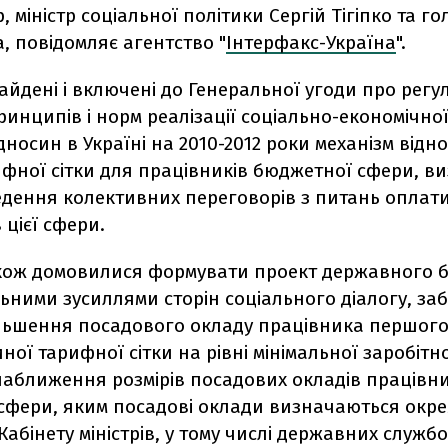
р, міністр соціальної політики Сергій Тігіпко та г
, повідомляє агентство "
Інтерфакс-Україна
".
айдені і включені до Генеральної угоди про рег
инципів і норм реалізації соціально-економічної
дносин в Україні на 2010-2012 роки механізм від
ифної сітки для працівників бюджетної сфери, в
едення колективних переговорів з питань оплати
 цієї сфери.
кож домовилися формувати проект державного 
ільними зусиллями сторін соціального діалогу, з
ільшення посадового окладу працівника першог
ної тарифної сітки на рівні мінімальної заробітн
наближення розмірів посадових окладів працівни
сфери, яким посадові оклади визначаються окр
абінету міністрів, у тому числі державних службов