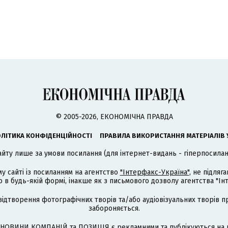
© 2005-2026, ЕКОНОМІЧНА ПРАВДА
ЛІТИКА КОНФІДЕНЦІЙНОСТІ
ПРАВИЛА ВИКОРИСТАННЯ МАТЕРІАЛІВ 
айту лише за умови посилання (для інтернет-видань - гіперпосиланн
му сайті із посиланням на агентство
"Інтерфакс-Україна"
, не підля
 будь-якій формі, інакше як з письмового дозволу агентства "Ін
відтворення фотографічних творів та/або аудіовізуальних творів п
забороняється.
НОВИНИ КОМПАНІЙ та ПОЗИЦІЯ є рекламними та публікуються на п