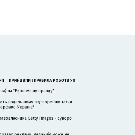
УП
ПРИНЦИПИ І ПРАВИЛА РОБОТИ УП
я) на "Економічну правду".
гають подальшому відтворенню та/чи
терфакс-Україна".
равовласника Getty Images - суворо
равах реклами. Редакція може не