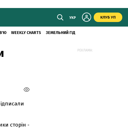
КЛУБ УП
УКР
В'Ю
WEEKLY CHARTS
ЗЕМЕЛЬНИЙ ГІД
и
РЕКЛАМА:
підписали
ки сторін -