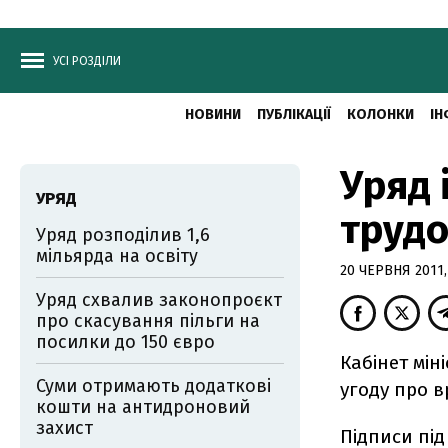
УСІ РОЗДІЛИ
НОВИНИ
ПУБЛІКАЦІЇ
КОЛОНКИ
ІН
Уряд 
УРЯД
трудо
Уряд розподілив 1,6
мільярда на освіту
20 ЧЕРВНЯ 2011,
Уряд схвалив законопроєкт
про скасування пільги на
посилки до 150 євро
Кабінет мін
Суми отримають додаткові
угоду про 
кошти на антидроновий
захист
Підписи пі