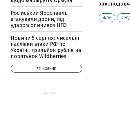
щодо маршрутів Ормуза
законодавч
Російський Ярославль
ФПУ
УРЯ
атакували дрони, під
ударом опинився НПЗ
Новини 5 серпня: чисельні
наслідки атаки РФ по
Україні, трильйон рублів на
порятунок Wildberries
ВСІ НОВИНИ
РЕКЛАМА: