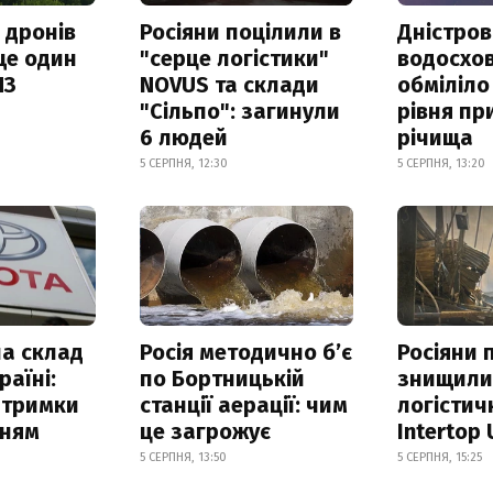
 дронів
Росіяни поцілили в
Дністров
ще один
"серце логістики"
водосхо
ПЗ
NOVUS та склади
обміліло
"Сільпо": загинули
рівня пр
6 людей
річища
5 СЕРПНЯ, 12:30
5 СЕРПНЯ, 13:20
а склад
Росія методично б’є
Росіяни 
раїні:
по Бортницькій
знищил
атримки
станції аерації: чим
логістич
нням
це загрожує
Intertop 
5 СЕРПНЯ, 13:50
5 СЕРПНЯ, 15:25