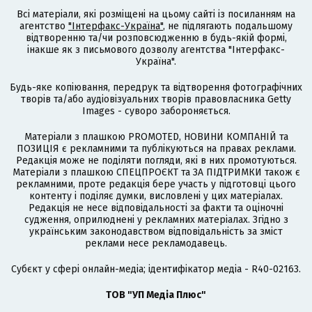
Всі матеріали, які розміщені на цьому сайті із посиланням на
агентство
"Інтерфакс-Україна"
, не підлягають подальшому
відтворенню та/чи розповсюдженню в будь-якій формі,
інакше як з письмового дозволу агентства "Інтерфакс-
Україна".
Будь-яке копіювання, передрук та відтворення фотографічних
творів та/або аудіовізуальних творів правовласника Getty
Images - суворо забороняється.
Матеріали з плашкою PROMOTED, НОВИНИ КОМПАНІЙ та
ПОЗИЦІЯ є рекламними та публікуються на правах реклами.
Редакція може не поділяти погляди, які в них промотуються.
Матеріали з плашкою СПЕЦПРОЄКТ та ЗА ПІДТРИМКИ також є
рекламними, проте редакція бере участь у підготовці цього
контенту і поділяє думки, висловлені у цих матеріалах.
Редакція не несе відповідальності за факти та оціночні
судження, оприлюднені у рекламних матеріалах. Згідно з
українським законодавством відповідальність за зміст
реклами несе рекламодавець.
Cубєкт у сфері онлайн-медіа; ідентифікатор медіа - R40-02163.
ТОВ "УП Медіа Плюс"