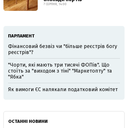
7 СЕРПНЯ, 14:00
ПАРЛАМЕНТ
Фінансовий безвіз чи "більше реєстрів богу
реєстрів"?
"Чорти, які мають три тисячі ФОПів". Що
стоїть за "виходом з тіні" "Маркетопту" та
"Ябка"
Як вимоги ЄС налякали податковий комітет
ОСТАННІ НОВИНИ