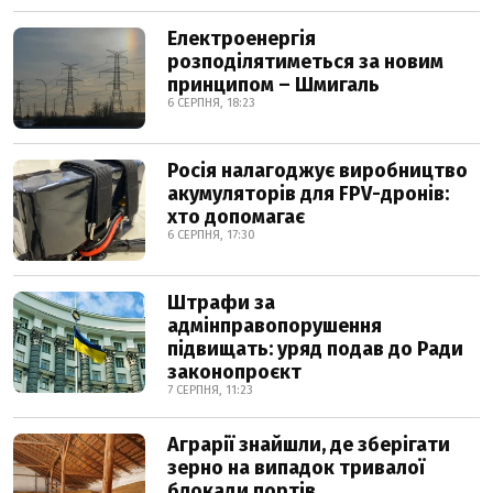
Електроенергія
розподілятиметься за новим
принципом – Шмигаль
6 СЕРПНЯ, 18:23
Росія налагоджує виробництво
акумуляторів для FPV-дронів:
хто допомагає
6 СЕРПНЯ, 17:30
Штрафи за
адмінправопорушення
підвищать: уряд подав до Ради
законопроєкт
7 СЕРПНЯ, 11:23
Аграрії знайшли, де зберігати
зерно на випадок тривалої
блокади портів