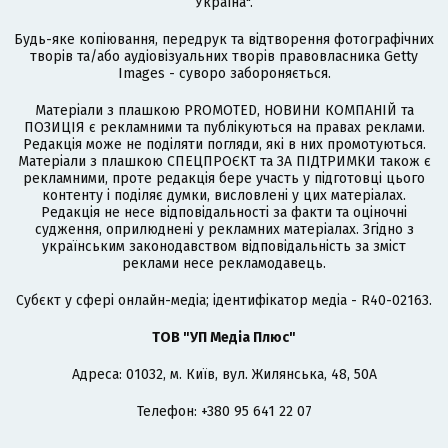
Україна".
Будь-яке копіювання, передрук та відтворення фотографічних
творів та/або аудіовізуальних творів правовласника Getty
Images - суворо забороняється.
Матеріали з плашкою PROMOTED, НОВИНИ КОМПАНІЙ та
ПОЗИЦІЯ є рекламними та публікуються на правах реклами.
Редакція може не поділяти погляди, які в них промотуються.
Матеріали з плашкою СПЕЦПРОЄКТ та ЗА ПІДТРИМКИ також є
рекламними, проте редакція бере участь у підготовці цього
контенту і поділяє думки, висловлені у цих матеріалах.
Редакція не несе відповідальності за факти та оціночні
судження, оприлюднені у рекламних матеріалах. Згідно з
українським законодавством відповідальність за зміст
реклами несе рекламодавець.
Cубєкт у сфері онлайн-медіа; ідентифікатор медіа - R40-02163.
ТОВ "УП Медіа Плюс"
Адреса: 01032, м. Київ, вул. Жилянська, 48, 50А
Телефон: +380 95 641 22 07