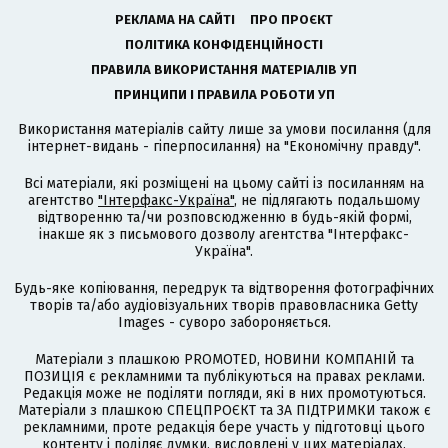
РЕКЛАМА НА САЙТІ
ПРО ПРОЄКТ
ПОЛІТИКА КОНФІДЕНЦІЙНОСТІ
ПРАВИЛА ВИКОРИСТАННЯ МАТЕРІАЛІВ УП
ПРИНЦИПИ І ПРАВИЛА РОБОТИ УП
Використання матеріалів сайту лише за умови посилання (для
інтернет-видань - гіперпосилання) на "Економічну правду".
Всі матеріали, які розміщені на цьому сайті із посиланням на
агентство
"Інтерфакс-Україна"
, не підлягають подальшому
відтворенню та/чи розповсюдженню в будь-якій формі,
інакше як з письмового дозволу агентства "Інтерфакс-
Україна".
Будь-яке копіювання, передрук та відтворення фотографічних
творів та/або аудіовізуальних творів правовласника Getty
Images - суворо забороняється.
Матеріали з плашкою PROMOTED, НОВИНИ КОМПАНІЙ та
ПОЗИЦІЯ є рекламними та публікуються на правах реклами.
Редакція може не поділяти погляди, які в них промотуються.
Матеріали з плашкою СПЕЦПРОЄКТ та ЗА ПІДТРИМКИ також є
рекламними, проте редакція бере участь у підготовці цього
контенту і поділяє думки, висловлені у цих матеріалах.