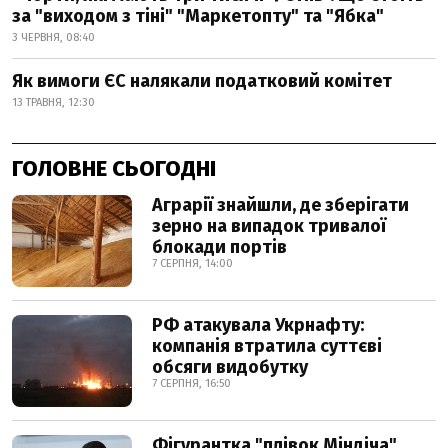
за "виходом з тіні" "Маркетопту" та "Ябка"
3 ЧЕРВНЯ, 08:40
Як вимоги ЄС налякали податковий комітет
13 ТРАВНЯ, 12:30
ГОЛОВНЕ СЬОГОДНІ
Аграрії знайшли, де зберігати
зерно на випадок тривалої
блокади портів
7 СЕРПНЯ, 14:00
РФ атакувала Укрнафту:
компанія втратила суттєві
обсяги видобутку
7 СЕРПНЯ, 16:50
Фігурантка "плівок Міндіча"