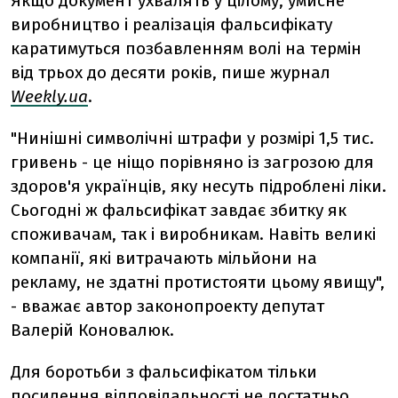
Якщо документ ухвалять у цілому, умисне
виробництво і реалізація фальсифікату
каратимуться позбавленням волі на термін
від трьох до десяти років, пише журнал
Weekly.ua
.
"Нинішні символічні штрафи у розмірі 1,5 тис.
гривень - це ніщо порівняно із загрозою для
здоров'я українців, яку несуть підроблені ліки.
Сьогодні ж фальсифікат завдає збитку як
споживачам, так і виробникам. Навіть великі
компанії, які витрачають мільйони на
рекламу, не здатні протистояти цьому явищу",
- вважає автор законопроекту депутат
Валерій Коновалюк.
Для боротьби з фальсифікатом тільки
посилення відповідальності не достатньо.