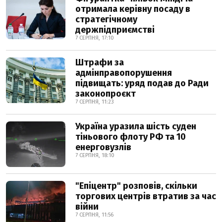
отримала керівну посаду в
стратегічному
держпідприємстві
7 СЕРПНЯ, 17:10
Штрафи за
адмінправопорушення
підвищать: уряд подав до Ради
законопроєкт
7 СЕРПНЯ, 11:23
Україна уразила шість суден
тіньового флоту РФ та 10
енерговузлів
7 СЕРПНЯ, 18:10
"Епіцентр" розповів, скільки
торгових центрів втратив за час
війни
7 СЕРПНЯ, 11:56